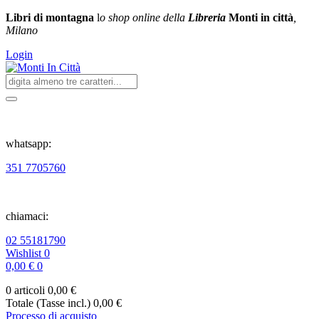
Libri di montagna
l
o shop online della
Libreria
Monti in città
,
Milano
Login
whatsapp:
351 7705760
chiamaci:
02 55181790
Wishlist
0
0,00 €
0
0 articoli
0,00 €
Totale (Tasse incl.)
0,00 €
Processo di acquisto