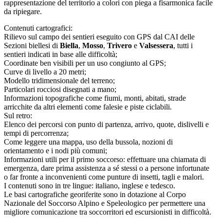
rappresentazione del territorio a colori con piega a fisarmonica facile
da ripiegare.
Contenuti cartografici:
Rilievo sul campo dei sentieri eseguito con GPS dal CAI delle
Sezioni biellesi di
Biella
,
Mosso
,
Trivero
e
Valsessera
, tutti i
sentieri indicati in base alle difficoltà;
Coordinate ben visibili per un uso congiunto al GPS;
Curve di livello a 20 metri;
Modello tridimensionale del terreno;
Particolari rocciosi disegnati a mano;
Informazioni topografiche come fiumi, monti, abitati, strade
arricchite da altri elementi come falesie e piste ciclabili.
Sul retro:
Elenco dei percorsi con punto di partenza, arrivo, quote, dislivelli e
tempi di percorrenza;
Come leggere una mappa, uso della bussola, nozioni di
orientamento e i nodi più comuni;
Informazioni utili per il primo soccorso: effettuare una chiamata di
emergenza, dare prima assistenza a sé stessi o a persone infortunate
o far fronte a inconvenienti come punture di insetti, tagli e malori.
I contenuti sono in tre lingue: italiano, inglese e tedesco.
Le basi cartografiche georiferite sono in dotazione al Corpo
Nazionale del Soccorso Alpino e Speleologico per permettere una
migliore comunicazione tra soccorritori ed escursionisti in difficoltà.