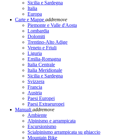
Sicilia e Sardegna
Italia
Europa
Carte e Mappe
add
remove
Piemonte e Valle d'Aosta
Lombardia
Dolomiti
Trentino-Alto Adige
Veneto e Friuli
Liguria
Emilia-Romagna
Italia Centrale
Italia Meridionale
Sicilia e Sardegna
Svizzera
Francia
Austria
Paesi Europei
Paesi Extraeuropei
Manuali
add
remove
Ambiente
Alpinismo e arrampicata
Escursionismo
Scialpinismo arrampicata su ghiaccio
Mountain Bike