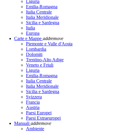
Liguria
Emilia-Romagna
Italia Centrale
Italia Meridionale
Sicilia e Sardegna
Italia
Europa
Carte e Mappe
add
remove
Piemonte e Valle d'Aosta
Lombardia
Dolomiti
Trentino-Alto Adige
Veneto e Friuli
Liguria
Emilia-Romagna
Italia Centrale
Italia Meridionale
Sicilia e Sardegna
Svizzera
Francia
Austria
Paesi Europei
Paesi Extraeuropei
Manuali
add
remove
Ambiente