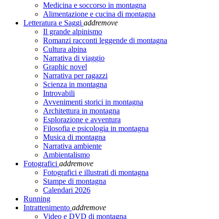
Medicina e soccorso in montagna
Alimentazione e cucina di montagna
Letteratura e Saggi
add
remove
Il grande alpinismo
Romanzi racconti leggende di montagna
Cultura alpina
Narrativa di viaggio
Graphic novel
Narrativa per ragazzi
Scienza in montagna
Introvabili
Avvenimenti storici in montagna
Architettura in montagna
Esplorazione e avventura
Filosofia e psicologia in montagna
Musica di montagna
Narrativa ambiente
Ambientalismo
Fotografici
add
remove
Fotografici e illustrati di montagna
Stampe di montagna
Calendari 2026
Running
Intrattenimento
add
remove
Video e DVD di montagna