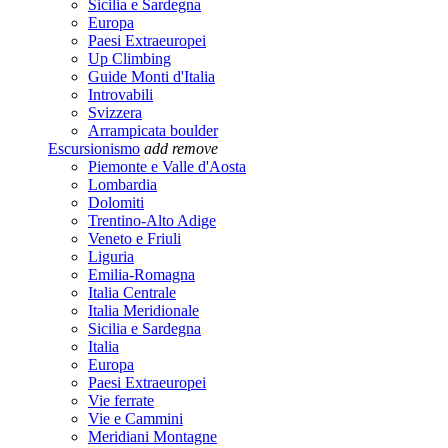
Sicilia e Sardegna
Europa
Paesi Extraeuropei
Up Climbing
Guide Monti d'Italia
Introvabili
Svizzera
Arrampicata boulder
Escursionismo
add
remove
Piemonte e Valle d'Aosta
Lombardia
Dolomiti
Trentino-Alto Adige
Veneto e Friuli
Liguria
Emilia-Romagna
Italia Centrale
Italia Meridionale
Sicilia e Sardegna
Italia
Europa
Paesi Extraeuropei
Vie ferrate
Vie e Cammini
Meridiani Montagne