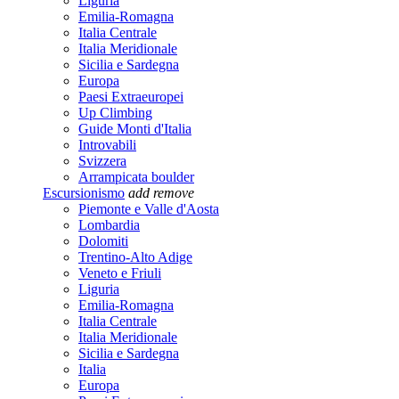
Liguria
Emilia-Romagna
Italia Centrale
Italia Meridionale
Sicilia e Sardegna
Europa
Paesi Extraeuropei
Up Climbing
Guide Monti d'Italia
Introvabili
Svizzera
Arrampicata boulder
Escursionismo
add
remove
Piemonte e Valle d'Aosta
Lombardia
Dolomiti
Trentino-Alto Adige
Veneto e Friuli
Liguria
Emilia-Romagna
Italia Centrale
Italia Meridionale
Sicilia e Sardegna
Italia
Europa