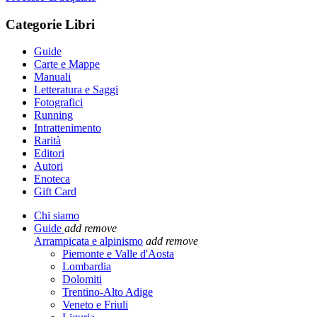
Categorie Libri
Guide
Carte e Mappe
Manuali
Letteratura e Saggi
Fotografici
Running
Intrattenimento
Rarità
Editori
Autori
Enoteca
Gift Card
Chi siamo
Guide
add
remove
Arrampicata e alpinismo
add
remove
Piemonte e Valle d'Aosta
Lombardia
Dolomiti
Trentino-Alto Adige
Veneto e Friuli