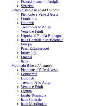
Escursionismo in famiglia
Svizzera
Scialpinismo e neve
add
remove
Piemonte e Valle d'Aosta
Lombardia
Dolomiti
Trentino-Alto Adige
Veneto e Friuli
Liguria ed Emilia-Romagna
Italia Centrale e Meridionale
Europa
Paesi Extraeuropei
Introvabili
Francia
Italia
Mountain Bike
add
remove
Piemonte e Valle d'Aosta
Lombardia
Dolomiti
Trentino-Alto Adige
Veneto e Friuli
Liguria
Emilia-Romagna
Italia Centrale
Italia Meridionale