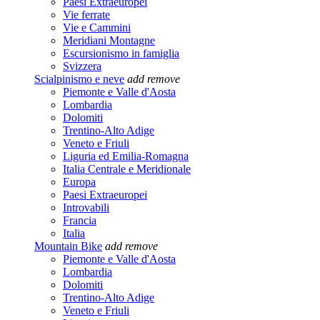
Paesi Extraeuropei
Vie ferrate
Vie e Cammini
Meridiani Montagne
Escursionismo in famiglia
Svizzera
Scialpinismo e neve
add
remove
Piemonte e Valle d'Aosta
Lombardia
Dolomiti
Trentino-Alto Adige
Veneto e Friuli
Liguria ed Emilia-Romagna
Italia Centrale e Meridionale
Europa
Paesi Extraeuropei
Introvabili
Francia
Italia
Mountain Bike
add
remove
Piemonte e Valle d'Aosta
Lombardia
Dolomiti
Trentino-Alto Adige
Veneto e Friuli