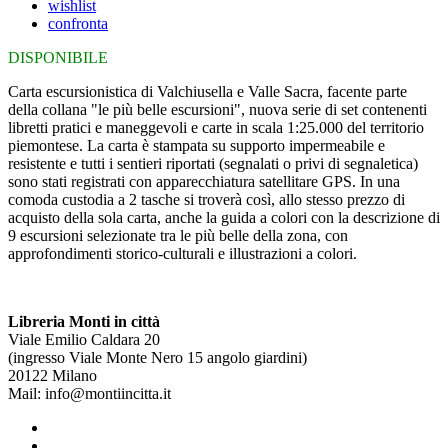
wishlist
confronta
DISPONIBILE
Carta escursionistica di Valchiusella e Valle Sacra, facente parte
della collana "le più belle escursioni", nuova serie di set contenenti
libretti pratici e maneggevoli e carte in scala 1:25.000 del territorio
piemontese. La carta è stampata su supporto impermeabile e
resistente e tutti i sentieri riportati (segnalati o privi di segnaletica)
sono stati registrati con apparecchiatura satellitare GPS. In una
comoda custodia a 2 tasche si troverà così, allo stesso prezzo di
acquisto della sola carta, anche la guida a colori con la descrizione di
9 escursioni selezionate tra le più belle della zona, con
approfondimenti storico-culturali e illustrazioni a colori.
Libreria Monti in città
Viale Emilio Caldara 20
(ingresso Viale Monte Nero 15 angolo giardini)
20122 Milano
Mail: info@montiincitta.it