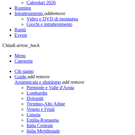
Calendari 2026
Running
Intrattenimento
add
remove
Video e DVD di montagna
Giochi e intrattenimento
Rarità
Eventi
Chiudi
arrow_back
Menu
Categorie
Chi siamo
Guide
add
remove
Arrampicata e alpinismo
add
remove
Piemonte e Valle d'Aosta
Lombardia
Dolomiti
Trentino-Alto Adige
Veneto e Friuli
Liguria
Emilia-Romagna
Italia Centrale
Italia Meridionale