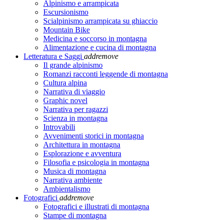
Alpinismo e arrampicata
Escursionismo
Scialpinismo arrampicata su ghiaccio
Mountain Bike
Medicina e soccorso in montagna
Alimentazione e cucina di montagna
Letteratura e Saggi
add
remove
Il grande alpinismo
Romanzi racconti leggende di montagna
Cultura alpina
Narrativa di viaggio
Graphic novel
Narrativa per ragazzi
Scienza in montagna
Introvabili
Avvenimenti storici in montagna
Architettura in montagna
Esplorazione e avventura
Filosofia e psicologia in montagna
Musica di montagna
Narrativa ambiente
Ambientalismo
Fotografici
add
remove
Fotografici e illustrati di montagna
Stampe di montagna