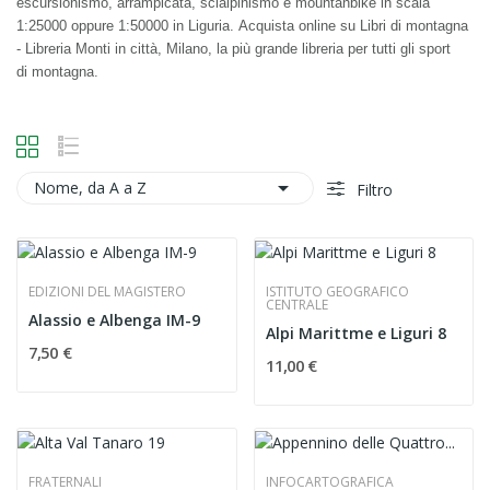
escursionismo
,
arrampicata
,
scialpinismo
e
mountanbike
in scala
1:25000 oppure 1:50000 in
Liguria
.
Acquista online
su Libri di montagna
- Libreria Monti in città, Milano, la più grande
libreria
per tutti gli sport
di
montagna
.

Nome, da A a Z
Filtro
EDIZIONI DEL MAGISTERO
ISTITUTO GEOGRAFICO
CENTRALE
Alassio e Albenga IM-9
Alpi Marittme e Liguri 8
7,50 €
11,00 €
FRATERNALI
INFOCARTOGRAFICA