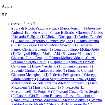
Autore


(nessun filtro)

a cura di Nicola Pezzotta e Luca Marcantonelli- (1)
Agostino
Anfossi -Fabrizio Ardito -Filippo Belisario -Giuseppe Albrizio
-Riccardo Hallgass (1)
Albrizio Giuseppe (1)
Andrea Baradel
(1)
Annalisa Porporato e Franco Voglino (1)
Ardito Stefano
(8)
Beno-Giorgio Orsucci-Boris Mosconi (1)
Camerini
Fausto-Cipriani Eugenio (1)
Ceragioli Filippo-Molino Aldo
(1)
Ceragioli Filippo-Molino Aldo-Salvatore Mariano (1)
Chiaretta Furio-Ceragioli Filippo-Molino Aldo (1)
Cinzia
Pezzani e Sergio Grillo (1)
Cipriani Eugenio (2)
Daniele
Canossini (1)
Diego Vaschetto (1)
Eugenio Cipriani (1)
Eugenio Cipriani, Andrea Baradel (1)
Eugenio Cipriani -
Giacomo Meneghello (1)
Federica Pellegrino (1)
Giuseppe
Albrizio&nbsp; (1)
Grillo Sergio-Pezzani Cinzia (2)
Luca
Marcantonelli -Nicola Pezzotta -Stefano Properzi (1)
Luca
Mazzoleni (1)
Massimo Lozzi (1)
N. Pezzotta -L.
Marcantonelli -S. Properzi (1)
Pezzani Cinzia-Grillo Sergio
(2)
Roberto Ciri-Ruggero Bontempi-Fausto Camerini (1)
Sgandurra-Di Trapani-Vassallo (1)
Stefano Ardito (4)
Stefano
Ardito-Angelo Monti (1)
Stefano Ardito-Cesare Re (1)