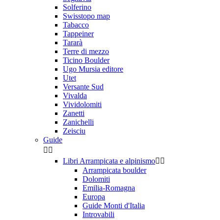
Solferino
Swisstopo map
Tabacco
Tappeiner
Tararà
Terre di mezzo
Ticino Boulder
Ugo Mursia editore
Utet
Versante Sud
Vivalda
Vividolomiti
Zanetti
Zanichelli
Zeisciu
Guide


Libri Arrampicata e alpinismo


Arrampicata boulder
Dolomiti
Emilia-Romagna
Europa
Guide Monti d'Italia
Introvabili