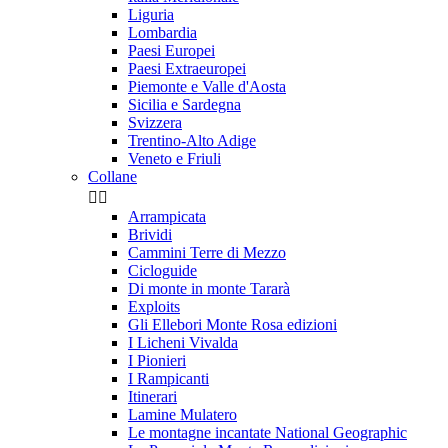
Liguria
Lombardia
Paesi Europei
Paesi Extraeuropei
Piemonte e Valle d'Aosta
Sicilia e Sardegna
Svizzera
Trentino-Alto Adige
Veneto e Friuli
Collane


Arrampicata
Brividi
Cammini Terre di Mezzo
Cicloguide
Di monte in monte Tararà
Exploits
Gli Ellebori Monte Rosa edizioni
I Licheni Vivalda
I Pionieri
I Rampicanti
Itinerari
Lamine Mulatero
Le montagne incantate National Geographic