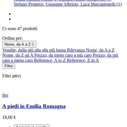
Stefano Properzi, Giuseppe Albrizio, Luca Marcantonelli (1)
Ci sono 47 prodotti.
Ordina per:
Nome, da A a Z

Vendite, dalla più alta alla più bassa
Rilevanza
Nome, da A a Z
Nome, da Z ad A
Prezzo, da meno caro a più caro
Prezzo, da più
caro a meno caro
Reference, A to Z
Reference, Z to A
Filtro
Filtri attivi
Iter
A piedi in Emilia Romagna
18,00 €