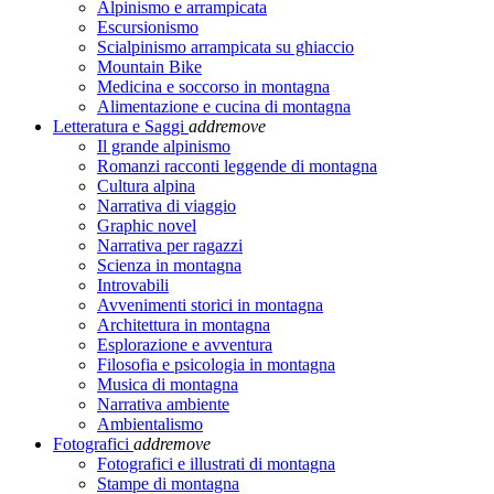
Alpinismo e arrampicata
Escursionismo
Scialpinismo arrampicata su ghiaccio
Mountain Bike
Medicina e soccorso in montagna
Alimentazione e cucina di montagna
Letteratura e Saggi
add
remove
Il grande alpinismo
Romanzi racconti leggende di montagna
Cultura alpina
Narrativa di viaggio
Graphic novel
Narrativa per ragazzi
Scienza in montagna
Introvabili
Avvenimenti storici in montagna
Architettura in montagna
Esplorazione e avventura
Filosofia e psicologia in montagna
Musica di montagna
Narrativa ambiente
Ambientalismo
Fotografici
add
remove
Fotografici e illustrati di montagna
Stampe di montagna