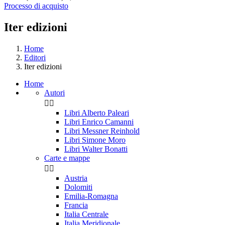
Processo di acquisto
Iter edizioni
Home
Editori
Iter edizioni
Home
Autori


Libri Alberto Paleari
Libri Enrico Camanni
Libri Messner Reinhold
Libri Simone Moro
Libri Walter Bonatti
Carte e mappe


Austria
Dolomiti
Emilia-Romagna
Francia
Italia Centrale
Italia Meridionale