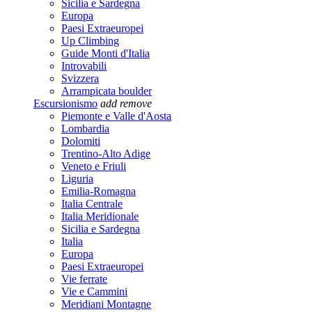
Sicilia e Sardegna
Europa
Paesi Extraeuropei
Up Climbing
Guide Monti d'Italia
Introvabili
Svizzera
Arrampicata boulder
Escursionismo
add
remove
Piemonte e Valle d'Aosta
Lombardia
Dolomiti
Trentino-Alto Adige
Veneto e Friuli
Liguria
Emilia-Romagna
Italia Centrale
Italia Meridionale
Sicilia e Sardegna
Italia
Europa
Paesi Extraeuropei
Vie ferrate
Vie e Cammini
Meridiani Montagne