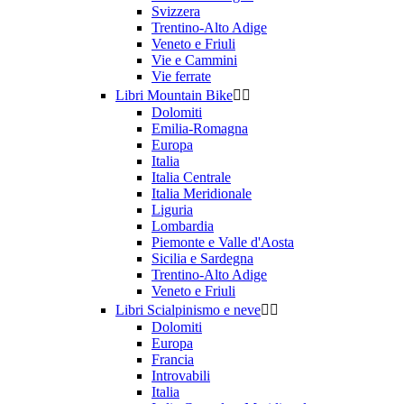
Svizzera
Trentino-Alto Adige
Veneto e Friuli
Vie e Cammini
Vie ferrate
Libri Mountain Bike


Dolomiti
Emilia-Romagna
Europa
Italia
Italia Centrale
Italia Meridionale
Liguria
Lombardia
Piemonte e Valle d'Aosta
Sicilia e Sardegna
Trentino-Alto Adige
Veneto e Friuli
Libri Scialpinismo e neve


Dolomiti
Europa
Francia
Introvabili
Italia