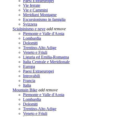
Paesi Extraeuropei
Vie ferrate
Vie e Cammini
Meridiani Montagne
Escursionismo in famiglia
Svizzera
Scialpinismo e neve
add
remove
Piemonte e Valle d'Aosta
Lombardia
Dolomiti
Trentino-Alto Adige
Veneto e Friuli
Liguria ed Emilia-Romagna
Italia Centrale e Meridionale
Europa
Paesi Extraeuropei
Introvabili
Francia
Italia
Mountain Bike
add
remove
Piemonte e Valle d'Aosta
Lombardia
Dolomiti
Trentino-Alto Adige
Veneto e Friuli