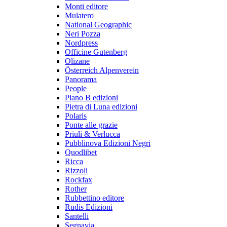
Monti editore
Mulatero
National Geographic
Neri Pozza
Nordpress
Officine Gutenberg
Olizane
Österreich Alpenverein
Panorama
People
Piano B edizioni
Pietra di Luna edizioni
Polaris
Ponte alle grazie
Priuli & Verlucca
Pubblinova Edizioni Negri
Quodlibet
Ricca
Rizzoli
Rockfax
Rother
Rubbettino editore
Rudis Edizioni
Santelli
Segnavia