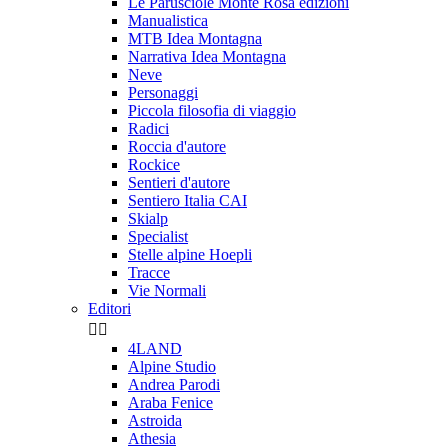
Le Parusciole Monte Rosa edizioni
Manualistica
MTB Idea Montagna
Narrativa Idea Montagna
Neve
Personaggi
Piccola filosofia di viaggio
Radici
Roccia d'autore
Rockice
Sentieri d'autore
Sentiero Italia CAI
Skialp
Specialist
Stelle alpine Hoepli
Tracce
Vie Normali
Editori


4LAND
Alpine Studio
Andrea Parodi
Araba Fenice
Astroida
Athesia