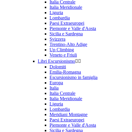
Italia Centrale
Italia Meridionale
Liguria
Lombardia
Paesi Extraeuropei
Piemonte e Valle d'Aosta
Sicilia e Sardegna
Svizzera
Trentino-Alto Adige
Up Climbing
Veneto e Friuli
Libri Escursionismo


Dolomiti
Emilia-Romagna
Escursionismo in famiglia
Europa
Italia
Italia Centrale
Italia Meridionale
Liguria
Lombardia
Meridiani Montagne
Paesi Extraeuropei
Piemonte e Valle d'Aosta
Sicilia e Sardegna