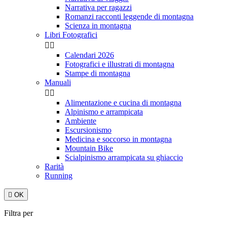
Narrativa per ragazzi
Romanzi racconti leggende di montagna
Scienza in montagna
Libri Fotografici


Calendari 2026
Fotografici e illustrati di montagna
Stampe di montagna
Manuali


Alimentazione e cucina di montagna
Alpinismo e arrampicata
Ambiente
Escursionismo
Medicina e soccorso in montagna
Mountain Bike
Scialpinismo arrampicata su ghiaccio
Rarità
Running

OK
Filtra per