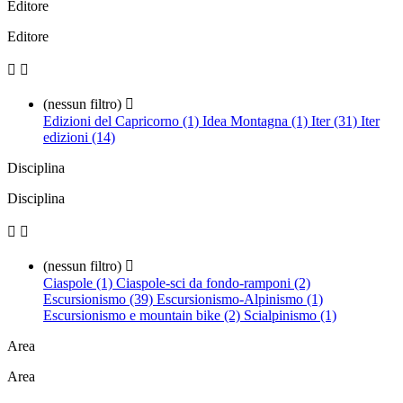
Editore
Editore


(nessun filtro)

Edizioni del Capricorno (1)
Idea Montagna (1)
Iter (31)
Iter
edizioni (14)
Disciplina
Disciplina


(nessun filtro)

Ciaspole (1)
Ciaspole-sci da fondo-ramponi (2)
Escursionismo (39)
Escursionismo-Alpinismo (1)
Escursionismo e mountain bike (2)
Scialpinismo (1)
Area
Area