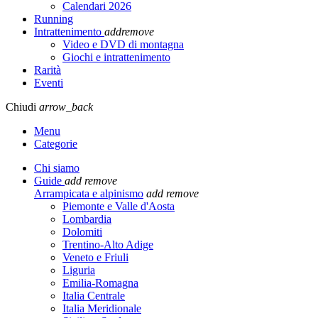
Calendari 2026
Running
Intrattenimento
add
remove
Video e DVD di montagna
Giochi e intrattenimento
Rarità
Eventi
Chiudi
arrow_back
Menu
Categorie
Chi siamo
Guide
add
remove
Arrampicata e alpinismo
add
remove
Piemonte e Valle d'Aosta
Lombardia
Dolomiti
Trentino-Alto Adige
Veneto e Friuli
Liguria
Emilia-Romagna
Italia Centrale
Italia Meridionale