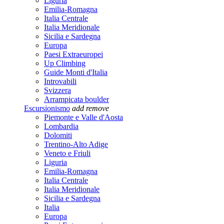
Liguria
Emilia-Romagna
Italia Centrale
Italia Meridionale
Sicilia e Sardegna
Europa
Paesi Extraeuropei
Up Climbing
Guide Monti d'Italia
Introvabili
Svizzera
Arrampicata boulder
Escursionismo
add
remove
Piemonte e Valle d'Aosta
Lombardia
Dolomiti
Trentino-Alto Adige
Veneto e Friuli
Liguria
Emilia-Romagna
Italia Centrale
Italia Meridionale
Sicilia e Sardegna
Italia
Europa