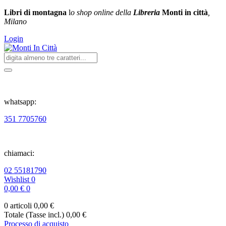
Libri di montagna
l
o shop online della
Libreria
Monti in città
,
Milano
Login
whatsapp:
351 7705760
chiamaci:
02 55181790
Wishlist
0
0,00 €
0
0 articoli
0,00 €
Totale (Tasse incl.)
0,00 €
Processo di acquisto