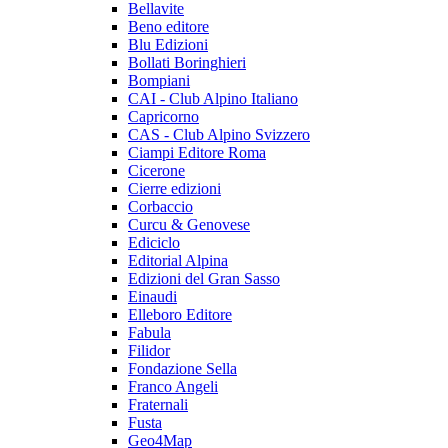
Bellavite
Beno editore
Blu Edizioni
Bollati Boringhieri
Bompiani
CAI - Club Alpino Italiano
Capricorno
CAS - Club Alpino Svizzero
Ciampi Editore Roma
Cicerone
Cierre edizioni
Corbaccio
Curcu & Genovese
Ediciclo
Editorial Alpina
Edizioni del Gran Sasso
Einaudi
Elleboro Editore
Fabula
Filidor
Fondazione Sella
Franco Angeli
Fraternali
Fusta
Geo4Map