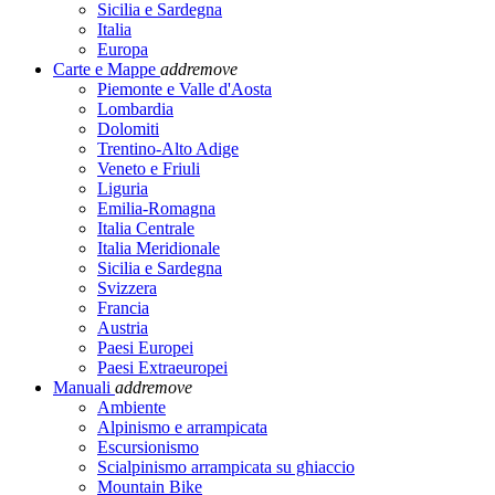
Sicilia e Sardegna
Italia
Europa
Carte e Mappe
add
remove
Piemonte e Valle d'Aosta
Lombardia
Dolomiti
Trentino-Alto Adige
Veneto e Friuli
Liguria
Emilia-Romagna
Italia Centrale
Italia Meridionale
Sicilia e Sardegna
Svizzera
Francia
Austria
Paesi Europei
Paesi Extraeuropei
Manuali
add
remove
Ambiente
Alpinismo e arrampicata
Escursionismo
Scialpinismo arrampicata su ghiaccio
Mountain Bike