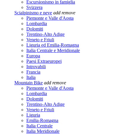
Escursionismo in famiglia
Svizzera
Scialpinismo e neve
add
remove
Piemonte e Valle d'Aosta
Lombardia
Dolomiti
Trentino-Alto Adige
Veneto e Friuli
Liguria ed Emilia-Romagna
Italia Centrale e Meridionale
Europa
Paesi Extraeuropei
Introvabili
Francia
Italia
Mountain Bike
add
remove
Piemonte e Valle d'Aosta
Lombardia
Dolomiti
Trentino-Alto Adige
Veneto e Friuli
Liguria
Emilia-Romagna
Italia Centrale
Italia Meridionale