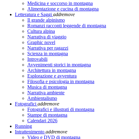
Medicina e soccorso in montagna
Alimentazione e cucina di montagna
Letteratura e Saggi
add
remove
Il grande alpinismo
Romanzi racconti leggende di montagna
Cultura alpina
Narrativa di viaggio
Graphic novel
Narrativa per ragazzi
Scienza in montagna
Introvabili
Avvenimenti storici in montagna
Architettura in montagna
Esplorazione e avventura
Filosofia e psicologia in montagna
Musica di montagna
Narrativa ambiente
Ambientalismo
Fotografici
add
remove
Fotografici e illustrati di montagna
Stampe di montagna
Calendari 2026
Running
Intrattenimento
add
remove
Video e DVD di montagna