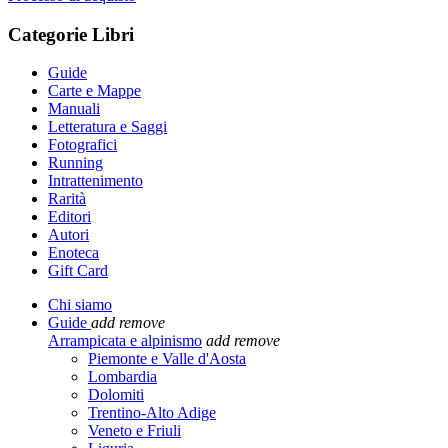
Categorie Libri
Guide
Carte e Mappe
Manuali
Letteratura e Saggi
Fotografici
Running
Intrattenimento
Rarità
Editori
Autori
Enoteca
Gift Card
Chi siamo
Guide
add
remove
Arrampicata e alpinismo
add
remove
Piemonte e Valle d'Aosta
Lombardia
Dolomiti
Trentino-Alto Adige
Veneto e Friuli