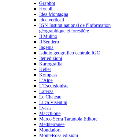
Graphot
Hoepli
Idea Montagna
Idee verticali
IGN Institut national de l'Information
géographique et forestière
Il Mulino
Il Sentiero
Ingenia
Istituto geografico centrale IGC
Iter edizioni
Kartografija
Keller
Kompass
L'Alpe
L'Escursionista
Laterza
Le Chateau
Luca Visentini
Lyasis
Macchione
Marco Serra Tarantola Editore
Mediterranee
Mondadori
MonteRosa edizioni