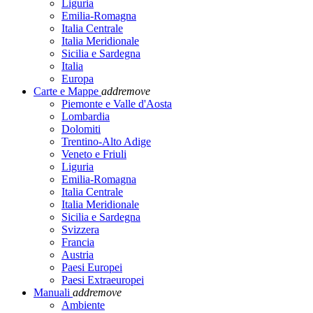
Liguria
Emilia-Romagna
Italia Centrale
Italia Meridionale
Sicilia e Sardegna
Italia
Europa
Carte e Mappe
add
remove
Piemonte e Valle d'Aosta
Lombardia
Dolomiti
Trentino-Alto Adige
Veneto e Friuli
Liguria
Emilia-Romagna
Italia Centrale
Italia Meridionale
Sicilia e Sardegna
Svizzera
Francia
Austria
Paesi Europei
Paesi Extraeuropei
Manuali
add
remove
Ambiente