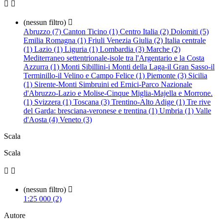


(nessun filtro)

Abruzzo (7)
Canton Ticino (1)
Centro Italia (2)
Dolomiti (5)
Emilia Romagna (1)
Friuli Venezia Giulia (2)
Italia centrale
(1)
Lazio (1)
Liguria (1)
Lombardia (3)
Marche (2)
Mediterraneo settentrionale-isole tra l'Argentario e la Costa
Azzurra (1)
Monti Sibillini-i Monti della Laga-il Gran Sasso-il
Terminillo-il Velino e Campo Felice (1)
Piemonte (3)
Sicilia
(1)
Sirente-Monti Simbruini ed Ernici-Parco Nazionale
d'Abruzzo-Lazio e Molise-Cinque Miglia-Majella e Morrone.
(1)
Svizzera (1)
Toscana (3)
Trentino-Alto Adige (1)
Tre rive
del Garda: bresciana-veronese e trentina (1)
Umbria (1)
Valle
d'Aosta (4)
Veneto (3)
Scala
Scala


(nessun filtro)

1:25 000 (2)
Autore