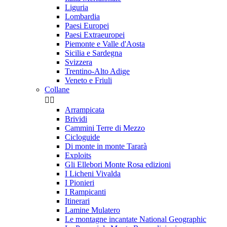
Liguria
Lombardia
Paesi Europei
Paesi Extraeuropei
Piemonte e Valle d'Aosta
Sicilia e Sardegna
Svizzera
Trentino-Alto Adige
Veneto e Friuli
Collane


Arrampicata
Brividi
Cammini Terre di Mezzo
Cicloguide
Di monte in monte Tararà
Exploits
Gli Ellebori Monte Rosa edizioni
I Licheni Vivalda
I Pionieri
I Rampicanti
Itinerari
Lamine Mulatero
Le montagne incantate National Geographic