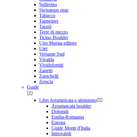
Solferino
Swisstopo map
Tabacco
Tappeiner
Tararà
Terre di mezzo
Ticino Boulder
Ugo Mursia editore
Utet
Versante Sud
Vivalda
Vividolomiti
Zanetti
Zanichelli
Zeisciu
Guide


Libri Arrampicata e alpinismo


Arrampicata boulder
Dolomiti
Emilia-Romagna
Europa
Guide Monti d'Italia
Introvabili