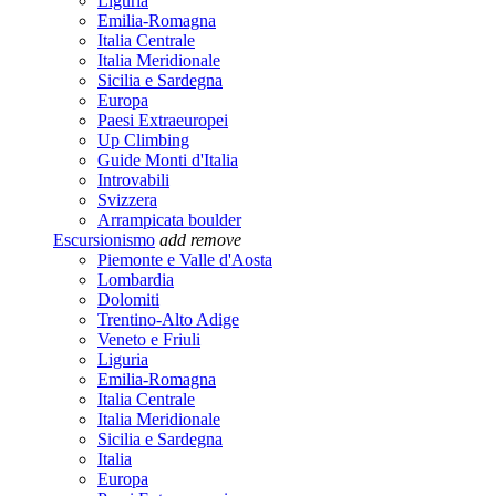
Liguria
Emilia-Romagna
Italia Centrale
Italia Meridionale
Sicilia e Sardegna
Europa
Paesi Extraeuropei
Up Climbing
Guide Monti d'Italia
Introvabili
Svizzera
Arrampicata boulder
Escursionismo
add
remove
Piemonte e Valle d'Aosta
Lombardia
Dolomiti
Trentino-Alto Adige
Veneto e Friuli
Liguria
Emilia-Romagna
Italia Centrale
Italia Meridionale
Sicilia e Sardegna
Italia
Europa