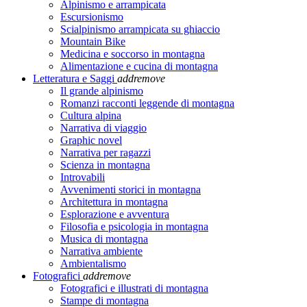
Alpinismo e arrampicata
Escursionismo
Scialpinismo arrampicata su ghiaccio
Mountain Bike
Medicina e soccorso in montagna
Alimentazione e cucina di montagna
Letteratura e Saggi
add
remove
Il grande alpinismo
Romanzi racconti leggende di montagna
Cultura alpina
Narrativa di viaggio
Graphic novel
Narrativa per ragazzi
Scienza in montagna
Introvabili
Avvenimenti storici in montagna
Architettura in montagna
Esplorazione e avventura
Filosofia e psicologia in montagna
Musica di montagna
Narrativa ambiente
Ambientalismo
Fotografici
add
remove
Fotografici e illustrati di montagna
Stampe di montagna