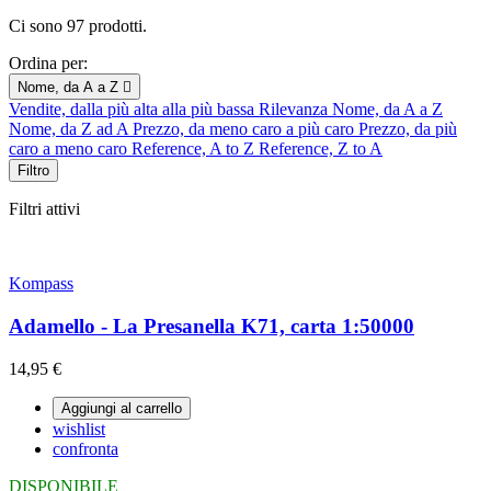
Ci sono 97 prodotti.
Ordina per:
Nome, da A a Z

Vendite, dalla più alta alla più bassa
Rilevanza
Nome, da A a Z
Nome, da Z ad A
Prezzo, da meno caro a più caro
Prezzo, da più
caro a meno caro
Reference, A to Z
Reference, Z to A
Filtro
Filtri attivi
Kompass
Adamello - La Presanella K71, carta 1:50000
14,95 €
Aggiungi al carrello
wishlist
confronta
DISPONIBILE