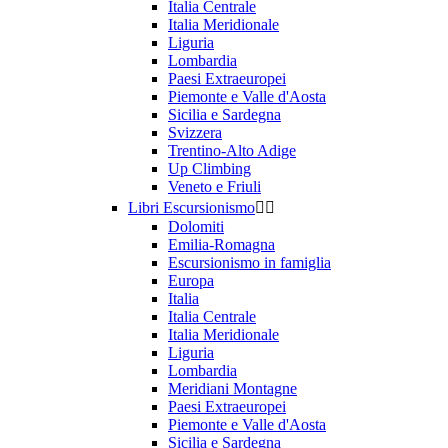
Italia Centrale
Italia Meridionale
Liguria
Lombardia
Paesi Extraeuropei
Piemonte e Valle d'Aosta
Sicilia e Sardegna
Svizzera
Trentino-Alto Adige
Up Climbing
Veneto e Friuli
Libri Escursionismo


Dolomiti
Emilia-Romagna
Escursionismo in famiglia
Europa
Italia
Italia Centrale
Italia Meridionale
Liguria
Lombardia
Meridiani Montagne
Paesi Extraeuropei
Piemonte e Valle d'Aosta
Sicilia e Sardegna