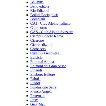
Bellavite
Beno editore
Blu Edizioni
Bollati Boringhieri
Bompiani
CAI - Club Alpino Italiano
Capricorno
CAS - Club Alpino Svizzero
Ciampi Editore Roma
Cicerone
Cierre edizioni
Corbaccio
Curcu & Genovese
Ediciclo
Editorial Alpina
Edizioni del Gran Sasso
Einaudi
Elleboro Editore
Fabula
Filidor
Fondazione Sella
Franco Angeli
Fraternali
Fusta
Geo4Map