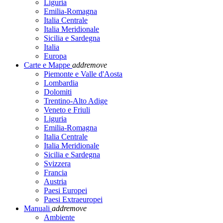
Liguria
Emilia-Romagna
Italia Centrale
Italia Meridionale
Sicilia e Sardegna
Italia
Europa
Carte e Mappe
add
remove
Piemonte e Valle d'Aosta
Lombardia
Dolomiti
Trentino-Alto Adige
Veneto e Friuli
Liguria
Emilia-Romagna
Italia Centrale
Italia Meridionale
Sicilia e Sardegna
Svizzera
Francia
Austria
Paesi Europei
Paesi Extraeuropei
Manuali
add
remove
Ambiente