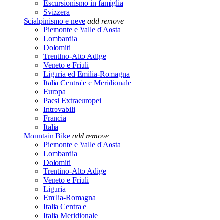
Escursionismo in famiglia
Svizzera
Scialpinismo e neve
add
remove
Piemonte e Valle d'Aosta
Lombardia
Dolomiti
Trentino-Alto Adige
Veneto e Friuli
Liguria ed Emilia-Romagna
Italia Centrale e Meridionale
Europa
Paesi Extraeuropei
Introvabili
Francia
Italia
Mountain Bike
add
remove
Piemonte e Valle d'Aosta
Lombardia
Dolomiti
Trentino-Alto Adige
Veneto e Friuli
Liguria
Emilia-Romagna
Italia Centrale
Italia Meridionale