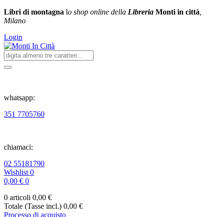
Libri di montagna
l
o shop online della
Libreria
Monti in città
,
Milano
Login
whatsapp:
351 7705760
chiamaci:
02 55181790
Wishlist
0
0,00 €
0
0 articoli
0,00 €
Totale (Tasse incl.)
0,00 €
Processo di acquisto