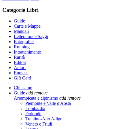
Categorie Libri
Guide
Carte e Mappe
Manuali
Letteratura e Saggi
Fotografici
Running
Intrattenimento
Rarità
Editori
Autori
Enoteca
Gift Card
Chi siamo
Guide
add
remove
Arrampicata e alpinismo
add
remove
Piemonte e Valle d'Aosta
Lombardia
Dolomiti
Trentino-Alto Adige
Veneto e Friuli