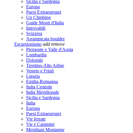
Sicilia e Sardegna
Europa
Paesi Extraeuropei
Up Climbing
Guide Monti d'Italia
Introvabili
Svizzera
Arrampicata boulder
Escursionismo
add
remove
Piemonte e Valle d'Aosta
Lombardia
Dolomiti
Trentino-Alto Adige
Veneto e Friuli
Liguria
Emilia-Romagna
Italia Centrale
Italia Meridionale
Sicilia e Sardegna
Italia
Europa
Paesi Extraeuropei
Vie ferrate
Vie e Cammini
Meridiani Montagne