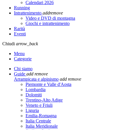
Calendari 2026
Running
Intrattenimento
add
remove
Video e DVD di montagna
Giochi e intrattenimento
Rarità
Eventi
Chiudi
arrow_back
Menu
Categorie
Chi siamo
Guide
add
remove
Arrampicata e alpinismo
add
remove
Piemonte e Valle d'Aosta
Lombardia
Dolomiti
Trentino-Alto Adige
Veneto e Friuli
Liguria
Emilia-Romagna
Italia Centrale
Italia Meridionale