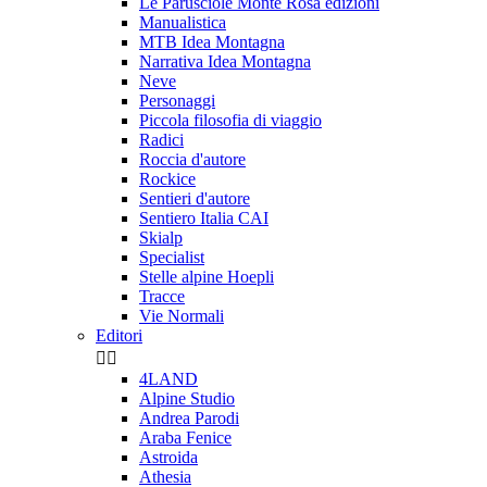
Le Parusciole Monte Rosa edizioni
Manualistica
MTB Idea Montagna
Narrativa Idea Montagna
Neve
Personaggi
Piccola filosofia di viaggio
Radici
Roccia d'autore
Rockice
Sentieri d'autore
Sentiero Italia CAI
Skialp
Specialist
Stelle alpine Hoepli
Tracce
Vie Normali
Editori


4LAND
Alpine Studio
Andrea Parodi
Araba Fenice
Astroida
Athesia