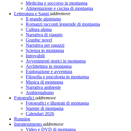
Medicina e soccorso in montagna
Alimentazione e cucina di montagna
Letteratura e Saggi
add
remove
Il grande alpinismo
Romanzi racconti leggende di montagna
Cultura alpina
Narrativa di viaggio
Graphic novel
Narrativa per ragazzi
Scienza in montagna
Introvabili
Avvenimenti storici in montagna
Architettura in montagna
Esplorazione e avventura
Filosofia e psicologia in montagna
Musica di montagna
Narrativa ambiente
Ambientalismo
Fotografici
add
remove
Fotografici e illustrati di montagna
Stampe di montagna
Calendari 2026
Running
Intrattenimento
add
remove
Video e DVD di montagna