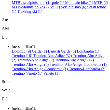
MTB / scialpinismo e ciaspole (1)
Mountain bike (1)
MTB (2)
MTB-Mountainbike (2)
Sci (1)
Scialpinismo (6)
Sci di fondo
(1)
Trekking-ski (1)
Area
Area


(nessun filtro)

Dolomiti (9)
Garda (1)
Lago di Garda (3)
Lombardia (1)
Trentino (18)
Trentino-Alto Adige (32)
Trentino-Alto Adige
(2)
Trentino-Alto Adige (7)
Trentino-Alto Adige (12)
Trentino-Alto Adige (5)
Trentino -Alto Adige -Lombardia (1)
Trentino-Alto Adige -Lombardia (1)
Trentino-Lombardia (2)
Trentino-Veneto (1)
Veneto (1)
Scala
Scala


(nessun filtro)
