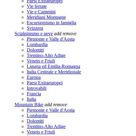
Paesi Extraeuropei
Vie ferrate
Vie e Cammini
Meridiani Montagne
Escursionismo in famiglia
Svizzera
Scialpinismo e neve
add
remove
Piemonte e Valle d'Aosta
Lombardia
Dolomiti
Trentino-Alto Adige
Veneto e Friuli
Liguria ed Emilia-Romagna
Italia Centrale e Meridionale
Europa
Paesi Extraeuropei
Introvabili
Francia
Italia
Mountain Bike
add
remove
Piemonte e Valle d'Aosta
Lombardia
Dolomiti
Trentino-Alto Adige
Veneto e Friuli