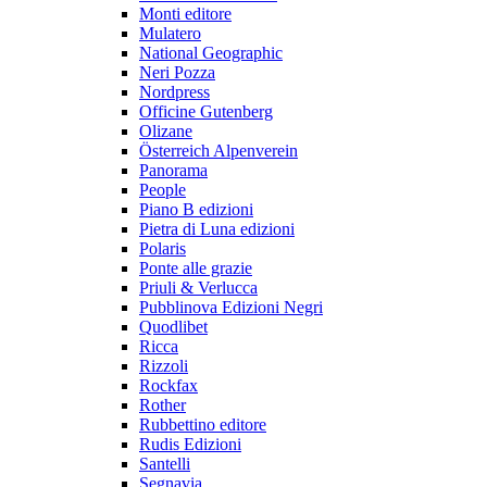
Monti editore
Mulatero
National Geographic
Neri Pozza
Nordpress
Officine Gutenberg
Olizane
Österreich Alpenverein
Panorama
People
Piano B edizioni
Pietra di Luna edizioni
Polaris
Ponte alle grazie
Priuli & Verlucca
Pubblinova Edizioni Negri
Quodlibet
Ricca
Rizzoli
Rockfax
Rother
Rubbettino editore
Rudis Edizioni
Santelli
Segnavia