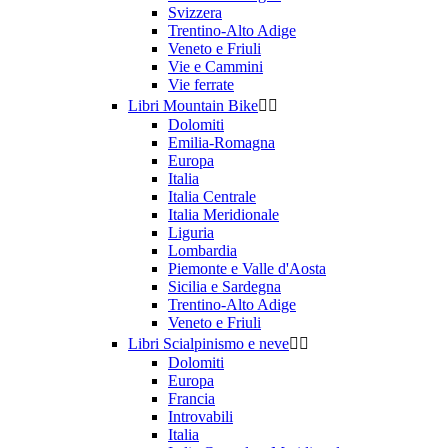
Svizzera
Trentino-Alto Adige
Veneto e Friuli
Vie e Cammini
Vie ferrate
Libri Mountain Bike


Dolomiti
Emilia-Romagna
Europa
Italia
Italia Centrale
Italia Meridionale
Liguria
Lombardia
Piemonte e Valle d'Aosta
Sicilia e Sardegna
Trentino-Alto Adige
Veneto e Friuli
Libri Scialpinismo e neve


Dolomiti
Europa
Francia
Introvabili
Italia