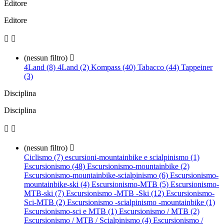
Editore
Editore


(nessun filtro)

4Land (8)
4Land (2)
Kompass (40)
Tabacco (44)
Tappeiner
(3)
Disciplina
Disciplina


(nessun filtro)

Ciclismo (7)
escursioni-mountainbike e scialpinismo (1)
Escursionismo (48)
Escursionismo-mountainbike (2)
Escursionismo-mountainbike-scialpinismo (6)
Escursionismo-
mountainbike-ski (4)
Escursionismo-MTB (5)
Escursionismo-
MTB-ski (7)
Escursionismo -MTB -Ski (12)
Escursionismo-
Sci-MTB (2)
Escursionismo -scialpinismo -mountainbike (1)
Escursionismo-sci e MTB (1)
Escursionismo / MTB (2)
Escursionismo / MTB / Scialpinismo (4)
Escursionismo /