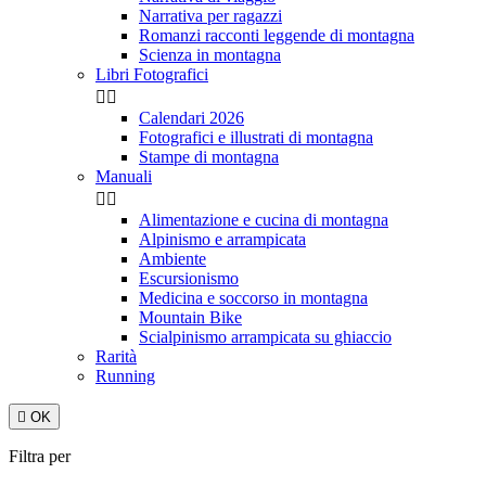
Narrativa per ragazzi
Romanzi racconti leggende di montagna
Scienza in montagna
Libri Fotografici


Calendari 2026
Fotografici e illustrati di montagna
Stampe di montagna
Manuali


Alimentazione e cucina di montagna
Alpinismo e arrampicata
Ambiente
Escursionismo
Medicina e soccorso in montagna
Mountain Bike
Scialpinismo arrampicata su ghiaccio
Rarità
Running

OK
Filtra per