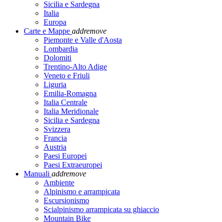
Sicilia e Sardegna
Italia
Europa
Carte e Mappe
add
remove
Piemonte e Valle d'Aosta
Lombardia
Dolomiti
Trentino-Alto Adige
Veneto e Friuli
Liguria
Emilia-Romagna
Italia Centrale
Italia Meridionale
Sicilia e Sardegna
Svizzera
Francia
Austria
Paesi Europei
Paesi Extraeuropei
Manuali
add
remove
Ambiente
Alpinismo e arrampicata
Escursionismo
Scialpinismo arrampicata su ghiaccio
Mountain Bike