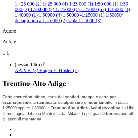
1 : 25 000 (2)
1: 25 000 (4)
1:25 000 (1)
1:50 000 (1)
1:50
000 (3)
1:50.000 (2)
1: 25000 (1)
1:25000 (67)
1:35000 (1)
1:40000 (1)
1:50000 (4)
1:50000 -1:25000 (1)
1:50000/
dettagli fino a 1:25 000 (2)
scala 1:25000 (3)
Autore
Autore


(nessun filtro)

AA.VV. (3)
Eugen E. Husler (1)
Trentino-Alto Adige
Carte escursionistiche
,
carte dei sentieri
,
mappe e carte per
escursionismo
,
arrampicata
,
scialpinismo
e
mountanbike
in scala
1:25000 oppure 1:50000 in
Trentino Alto Adige
.
Acquista online
su Libri
di montagna - Libreria Monti in città, Milano, la più grande
libreria
per tutti
gli sport di
montagna
.