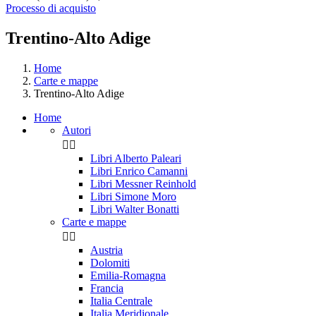
Processo di acquisto
Trentino-Alto Adige
Home
Carte e mappe
Trentino-Alto Adige
Home
Autori


Libri Alberto Paleari
Libri Enrico Camanni
Libri Messner Reinhold
Libri Simone Moro
Libri Walter Bonatti
Carte e mappe


Austria
Dolomiti
Emilia-Romagna
Francia
Italia Centrale
Italia Meridionale