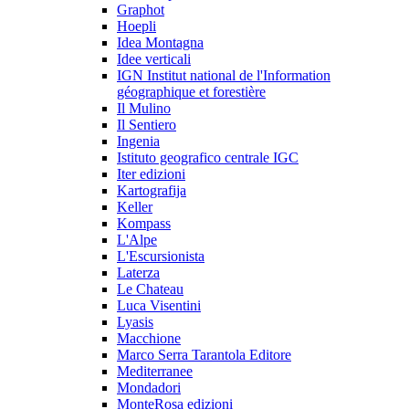
Graphot
Hoepli
Idea Montagna
Idee verticali
IGN Institut national de l'Information
géographique et forestière
Il Mulino
Il Sentiero
Ingenia
Istituto geografico centrale IGC
Iter edizioni
Kartografija
Keller
Kompass
L'Alpe
L'Escursionista
Laterza
Le Chateau
Luca Visentini
Lyasis
Macchione
Marco Serra Tarantola Editore
Mediterranee
Mondadori
MonteRosa edizioni