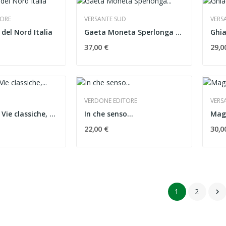
TORE
VERSANTE SUD
VERS
e del Nord Italia
Gaeta Moneta Sperlonga Leano Circeo. Vie...
Ghia
37,00 €
29,0
VERDONE EDITORE
VERS
Gran Sasso. Vie classiche, moderne e...
In che senso...
Magi
22,00 €
30,0
1
2
