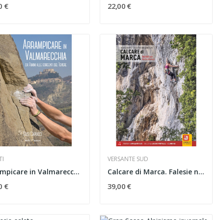
0 €
22,00 €
I
VERSANTE SUD
Arrampicare in Valmarecchia
Calcare di Marca. Falesie nelle Marche e dintorni
0 €
39,00 €