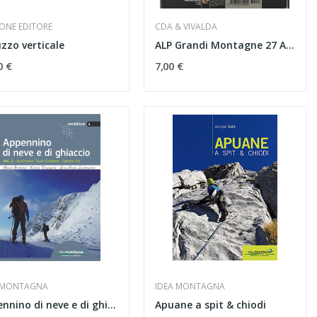
ONE EDITORE
CDA & VIVALDA
zzo verticale
ALP Grandi Montagne 27 Alpi Apuane
0 €
7,00 €
 MONTAGNA
IDEA MONTAGNA
Appennino di neve e di ghiaccio vol. 2
Apuane a spit & chiodi