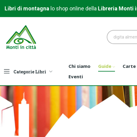
Libri di montagna
l
o shop online della
Libreria
Monti i
Chi siamo
Guide
Carte
Categorie Libri
Eventi