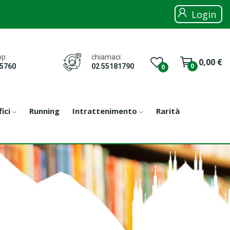
Login
chiamaci:
p:
0,00 €
0
02 55181790
05760
0
ici
Running
Intrattenimento
Rarità