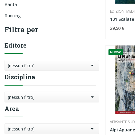
Rarità
EDIZIONI MED
Running
101 Scalate 
Filtra per
29,50 €
Editore
Nuovo

(nessun filtro)
Disciplina

(nessun filtro)
Area
VERSANTE SUD

(nessun filtro)