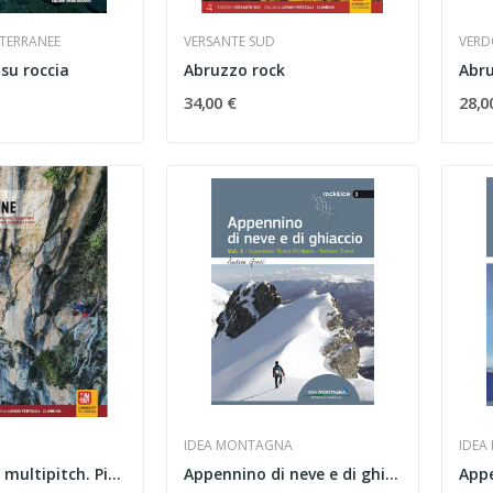
ITERRANEE
VERSANTE SUD
VERD
su roccia
Abruzzo rock
Abru
34,00 €
28,0
IDEA MONTAGNA
IDEA
Alpi Apuane multipitch. Pizzo d'Uccello,...
Appennino di neve e di ghiaccio