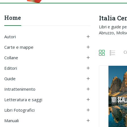
Home
Italia Ce
Libri e guide p
Abruzzo, Molise.
Autori

Carte e mappe

C
Collane

Editori

Guide

Intrattenimento

Letteratura e saggi

Libri Fotografici

Manuali
