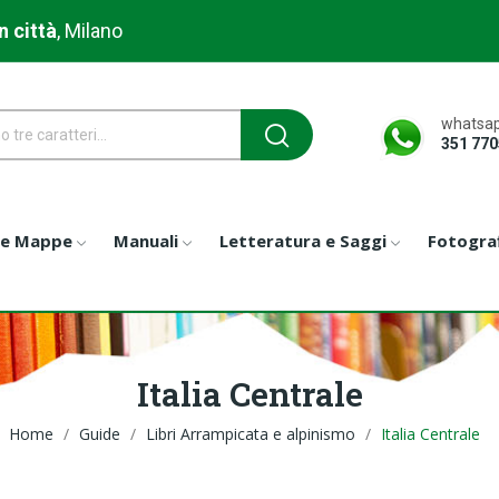
n città
, Milano
whatsap
351 77
 e Mappe
Manuali
Letteratura e Saggi
Fotograf
Italia Centrale
Home
Guide
Libri Arrampicata e alpinismo
Italia Centrale