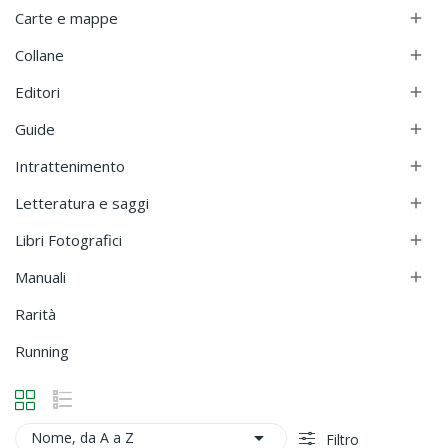
Carte e mappe

Collane

Editori

Guide

Intrattenimento

Letteratura e saggi

Libri Fotografici

Manuali

Rarità
Running

Nome, da A a Z
Filtro