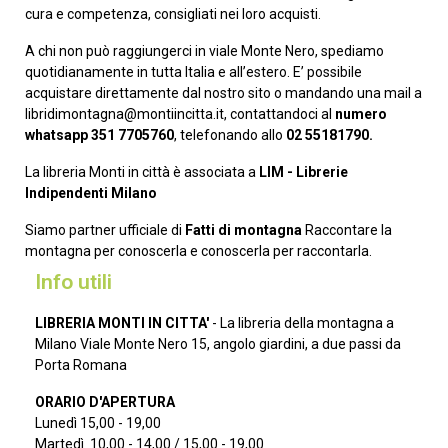
cura e competenza, consigliati nei loro acquisti.
A chi non può raggiungerci in viale Monte Nero, spediamo
quotidianamente in tutta Italia e all’estero. E’ possibile
acquistare direttamente dal nostro sito o mandando una mail a
libridimontagna@montiincitta.it, contattandoci al
numero
whatsapp 351 7705760
, telefonando allo
02 55181790.
La libreria Monti in città è associata a
LIM - Librerie
Indipendenti Milano
Siamo partner ufficiale di
Fatti di montagna
Raccontare la
montagna per conoscerla e conoscerla per raccontarla.
Info utili
LIBRERIA MONTI IN CITTA'
- La libreria della montagna a
Milano Viale Monte Nero 15, angolo giardini, a due passi da
Porta Romana
ORARIO D'APERTURA
Lunedì 15,00 - 19,00
Martedì 10,00 - 14,00 / 15,00 - 19,00