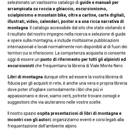
selezionato un vastissimo catalogo di
guide e manuali per
arrampicata su roccia e ghiaccio, escursionismo,
scialpinismo e mountain bike, oltre a cartine, carte digitali,
illustrati, video, calendari, poster e a una ricca narrativa di
montagna
. Il catalogo accessibile dal sito che state visitando è
il risultato del nostro impegno nella ricerca e selezione di guide
e opere sulla montagna, e include moltissime pubblicazioni
internazionali e locali normalmente non disponibili al di fuori dei
territori cui si riferiscono. La competenza acquisita ci consente
oggi di essere un
punto di riferimento per tutti gli alpinisti ed
escursionisti
che frequentano la libreria di Viale Monte Nero.
Libri di montagna
dunque oltre ad essere la vostra libreria di
fiducia per gli acquisti in rete, è anche una vera e propria libreria
dove poter sfogliare comodamente i libri che più vi
appassionano e dove, siamo certi, potrete trovare consigli e
suggestioni che via aiuteranno nelle vostre scelte.
Il nostro spazio
ospita presentazioni di libri di montagna e
incontri con gli autori
; organizziamo eventi e corsi legati alla
frequentazione dell’ambiente alpino.