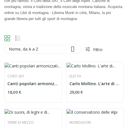
cori più famosi: il
Coro della SAT
, il
Coro degli Alpini
.
Canzoni di
montagna
,
storia
e
tradizione
della
musicale montana
italiana.
Acquista
online
su Libri di montagna - Libreria Monti in città, Milano, la più
grande
libreria
per tutti gli sport di
montagna
.

Nome, da A a Z
Filtro
CORO SAT
ELECTA
Canti popolari armonizzati da Renato Dionisi
Carlo Mollino. L'arte di costruire in montagna....
18,00 €
29,00 €
TERRE DI MEZZO
MONDADORI