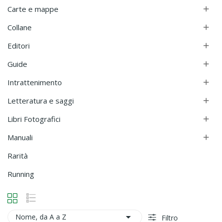
Carte e mappe

Collane

Editori

Guide

Intrattenimento

Letteratura e saggi

Libri Fotografici

Manuali

Rarità
Running

Nome, da A a Z
Filtro