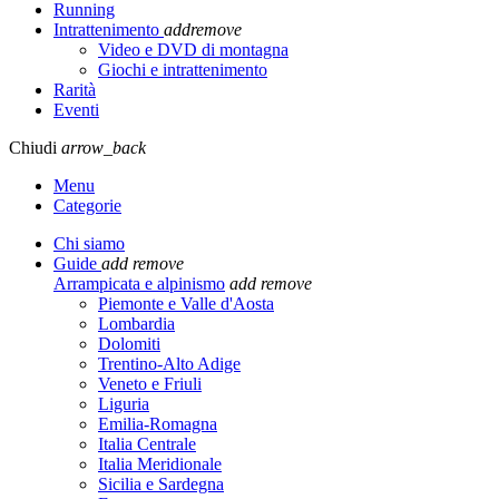
Running
Intrattenimento
add
remove
Video e DVD di montagna
Giochi e intrattenimento
Rarità
Eventi
Chiudi
arrow_back
Menu
Categorie
Chi siamo
Guide
add
remove
Arrampicata e alpinismo
add
remove
Piemonte e Valle d'Aosta
Lombardia
Dolomiti
Trentino-Alto Adige
Veneto e Friuli
Liguria
Emilia-Romagna
Italia Centrale
Italia Meridionale
Sicilia e Sardegna