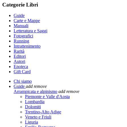
Categorie Libri
Guide
Carte e Mappe
Manuali
Letteratura e Saggi
Fotografici
Running
Intrattenimento
Rarità
Editori
Autori
Enoteca
Gift Card
Chi siamo
Guide
add
remove
Arrampicata e alpinismo
add
remove
Piemonte e Valle d'Aosta
Lombardia
Dolomiti
Trentino-Alto Adige
Veneto e Friuli
Liguria