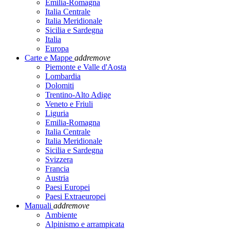
Emilia-Romagna
Italia Centrale
Italia Meridionale
Sicilia e Sardegna
Italia
Europa
Carte e Mappe
add
remove
Piemonte e Valle d'Aosta
Lombardia
Dolomiti
Trentino-Alto Adige
Veneto e Friuli
Liguria
Emilia-Romagna
Italia Centrale
Italia Meridionale
Sicilia e Sardegna
Svizzera
Francia
Austria
Paesi Europei
Paesi Extraeuropei
Manuali
add
remove
Ambiente
Alpinismo e arrampicata