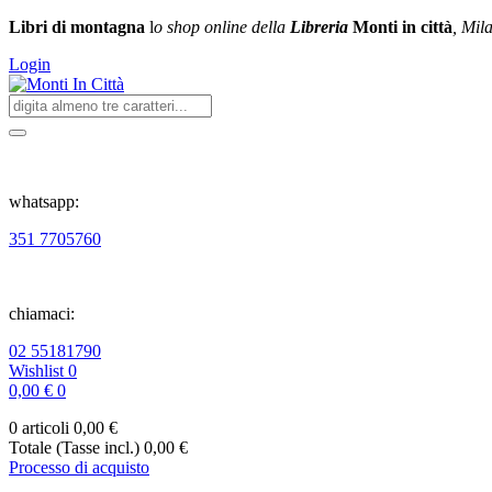
Libri di montagna
l
o shop online della
Libreria
Monti in città
, Mil
Login
whatsapp:
351 7705760
chiamaci:
02 55181790
Wishlist
0
0,00 €
0
0 articoli
0,00 €
Totale (Tasse incl.)
0,00 €
Processo di acquisto