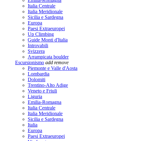
Emilia-Romagna
Italia Centrale
Italia Meridionale
Sicilia e Sardegna
Europa
Paesi Extraeuropei
Up Climbing
Guide Monti d'Italia
Introvabili
Svizzera
Arrampicata boulder
Escursionismo
add
remove
Piemonte e Valle d'Aosta
Lombardia
Dolomiti
Trentino-Alto Adige
Veneto e Friuli
Liguria
Emilia-Romagna
Italia Centrale
Italia Meridionale
Sicilia e Sardegna
Italia
Europa
Paesi Extraeuropei