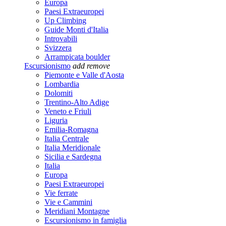
Europa
Paesi Extraeuropei
Up Climbing
Guide Monti d'Italia
Introvabili
Svizzera
Arrampicata boulder
Escursionismo
add
remove
Piemonte e Valle d'Aosta
Lombardia
Dolomiti
Trentino-Alto Adige
Veneto e Friuli
Liguria
Emilia-Romagna
Italia Centrale
Italia Meridionale
Sicilia e Sardegna
Italia
Europa
Paesi Extraeuropei
Vie ferrate
Vie e Cammini
Meridiani Montagne
Escursionismo in famiglia