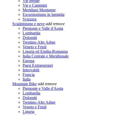
Vie ferrate
Vie e Cammini
Meridiani Montagne
Escursionismo in famiglia
Svizzera
Scialpinismo e neve
add
remove
Piemonte e Valle d'Aosta
Lombardia
Dolomiti
Trentino-Alto Adige
Veneto e Friuli
Liguria ed Emilia-Romagna
Italia Centrale e Meridionale
Europa
Paesi Extraeuropei
Introvabili
Francia
Italia
Mountain Bike
add
remove
Piemonte e Valle d'Aosta
Lombardia
Dolomiti
Trentino-Alto Adige
Veneto e Friuli
Liguria