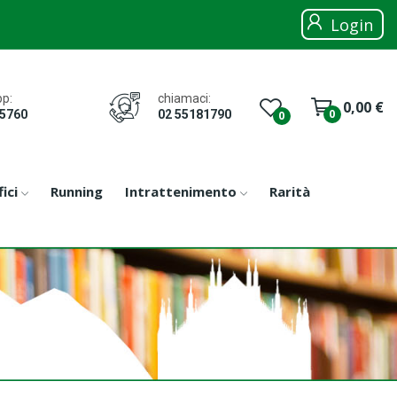
Login
chiamaci:
p:
0,00 €
0
02 55181790
05760
0
ici
Running
Intrattenimento
Rarità