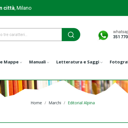
n città
, Milano
whatsap
351 77
 e Mappe
Manuali
Letteratura e Saggi
Fotograf
Home
Marchi
Editorial Alpina