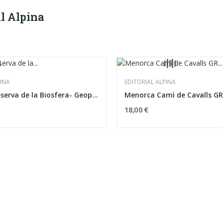
al Alpina
PINA
EDITORIAL ALPINA
El Hierro. Reserva de la Biosfera- Geoparque
Menorca Camì de Cavalls GR 
18,00 €