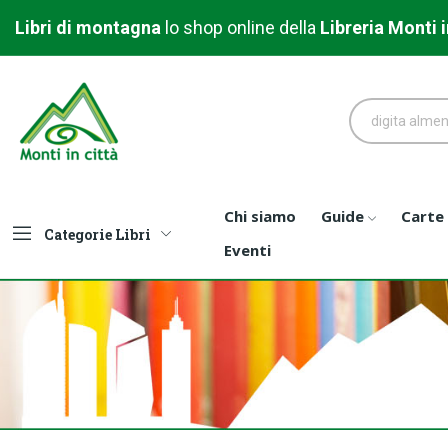
Libri di montagna
l
o shop online della
Libreria
Monti i
Chi siamo
Guide
Carte
Categorie Libri
Eventi