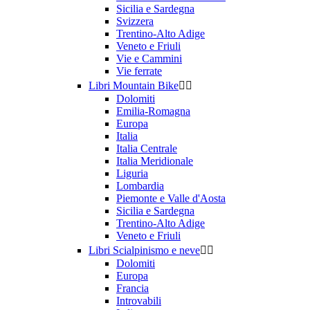
Sicilia e Sardegna
Svizzera
Trentino-Alto Adige
Veneto e Friuli
Vie e Cammini
Vie ferrate
Libri Mountain Bike


Dolomiti
Emilia-Romagna
Europa
Italia
Italia Centrale
Italia Meridionale
Liguria
Lombardia
Piemonte e Valle d'Aosta
Sicilia e Sardegna
Trentino-Alto Adige
Veneto e Friuli
Libri Scialpinismo e neve


Dolomiti
Europa
Francia
Introvabili