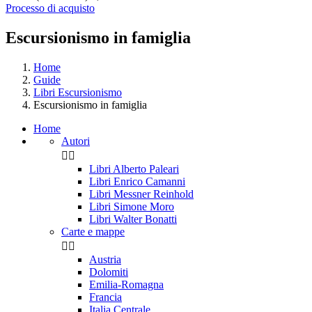
Processo di acquisto
Escursionismo in famiglia
Home
Guide
Libri Escursionismo
Escursionismo in famiglia
Home
Autori


Libri Alberto Paleari
Libri Enrico Camanni
Libri Messner Reinhold
Libri Simone Moro
Libri Walter Bonatti
Carte e mappe


Austria
Dolomiti
Emilia-Romagna
Francia
Italia Centrale