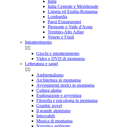
Italia
Italia Centrale e Meridionale
Liguria ed Emilia-Romagna
Lombardia
Paesi Extraeuropei
Piemonte e Valle d'Aosta
Trentino-Alto Adige
Veneto e Friuli
Intrattenimento


Giochi e intrattenimento
Video e DVD di montagna
Letteratura e saggi


Ambientalismo
Architettura in montagna
Avvenimenti storici in montagna
Cultura alpina
Esplorazione e avventura
Filosofia e psicologia in montagna
Graphic novel
Il grande alpinismo
Introvabili
Musica di montagna
Narrativa ambiente