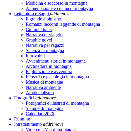
Medicina e soccorso in montagna
Alimentazione e cucina di montagna
Letteratura e Saggi
add
remove
Il grande alpinismo
Romanzi racconti leggende di montagna
Cultura alpina
Narrativa di viaggio
Graphic novel
Narrativa per ragazzi
Scienza in montagna
Introvabili
Avvenimenti storici in montagna
Architettura in montagna
Esplorazione e avventura
Filosofia e psicologia in montagna
Musica di montagna
Narrativa ambiente
Ambientalismo
Fotografici
add
remove
Fotografici e illustrati di montagna
Stampe di montagna
Calendari 2026
Running
Intrattenimento
add
remove
Video e DVD di montagna