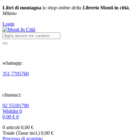
Libri di montagna
l
o shop online della
Libreria
Monti in città
,
Milano
Login
whatsapp:
351 7705760
chiamaci:
02 55181790
Wishlist
0
0,00 €
0
0 articoli
0,00 €
Totale (Tasse incl.)
0,00 €
Processo di acquisto