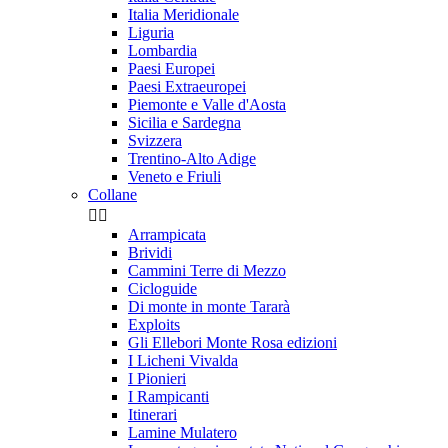
Italia Meridionale
Liguria
Lombardia
Paesi Europei
Paesi Extraeuropei
Piemonte e Valle d'Aosta
Sicilia e Sardegna
Svizzera
Trentino-Alto Adige
Veneto e Friuli
Collane


Arrampicata
Brividi
Cammini Terre di Mezzo
Cicloguide
Di monte in monte Tararà
Exploits
Gli Ellebori Monte Rosa edizioni
I Licheni Vivalda
I Pionieri
I Rampicanti
Itinerari
Lamine Mulatero