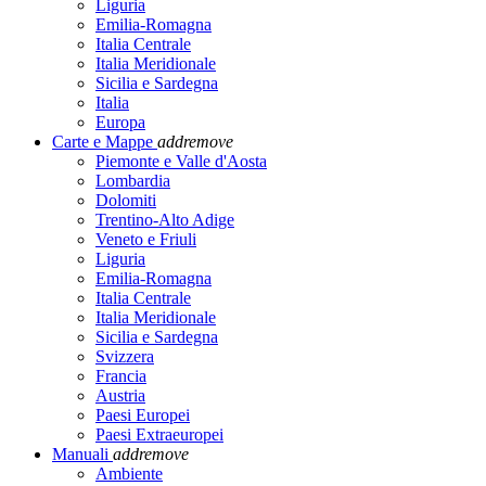
Liguria
Emilia-Romagna
Italia Centrale
Italia Meridionale
Sicilia e Sardegna
Italia
Europa
Carte e Mappe
add
remove
Piemonte e Valle d'Aosta
Lombardia
Dolomiti
Trentino-Alto Adige
Veneto e Friuli
Liguria
Emilia-Romagna
Italia Centrale
Italia Meridionale
Sicilia e Sardegna
Svizzera
Francia
Austria
Paesi Europei
Paesi Extraeuropei
Manuali
add
remove
Ambiente