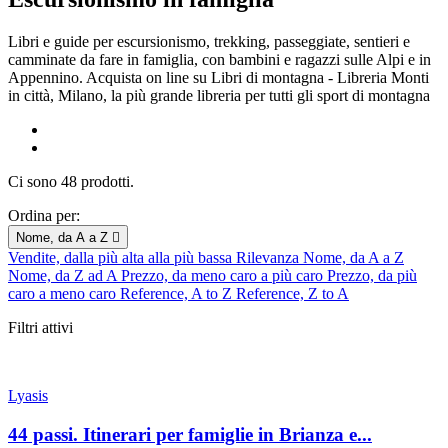
Libri e guide per escursionismo, trekking, passeggiate, sentieri e
camminate da fare in famiglia, con bambini e ragazzi sulle Alpi e in
Appennino. Acquista on line su Libri di montagna - Libreria Monti
in città, Milano, la più grande libreria per tutti gli sport di montagna
Ci sono 48 prodotti.
Ordina per:
Nome, da A a Z

Vendite, dalla più alta alla più bassa
Rilevanza
Nome, da A a Z
Nome, da Z ad A
Prezzo, da meno caro a più caro
Prezzo, da più
caro a meno caro
Reference, A to Z
Reference, Z to A
Filtri attivi
Lyasis
44 passi. Itinerari per famiglie in Brianza e...