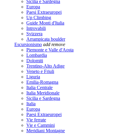
Sicilia e Sardegna
Europa
Paesi Extraeuropei
Up Climbing
Guide Monti d'Italia
Introvabili
Svizzera
Arrampicata boulder
Escursionismo
add
remove
Piemonte e Valle d'Aosta
Lombardia
Dolomiti
Trentino-Alto Adige
Veneto e Friuli
Liguria
Emilia-Romagna
Italia Centrale
Italia Meridionale
Sicilia e Sardegna
Italia
Europa
Paesi Extraeuropei
Vie ferrate
Vie e Cammini
Meridiani Montagne