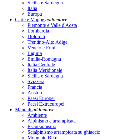
Sicilia e Sardegna
Italia
Europa
Carte e Mappe
add
remove
Piemonte e Valle d'Aosta
Lombardia
Dolomiti
Trentino-Alto Adige
Veneto e Friuli
Liguria
Emilia-Romagna
Italia Centrale
Italia Meridionale
Sicilia e Sardegna
Svizzera
Francia
Austria
Paesi Europei
Paesi Extraeuropei
Manuali
add
remove
Ambiente
Alpinismo e arrampicata
Escursionismo
Scialpinismo arrampicata su ghiaccio
Mountain Bike