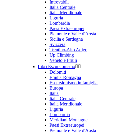
Introvabili
Italia Centrale
Italia Meridionale
Liguria
Lombardia
Paesi Extraeuropei
Piemonte e Valle d'Aosta
Sicilia e Sardegna
Svizzera
Trentino-Alto Adige
Up Climbing
Veneto e Friuli
Libri Escursionismo


Dolomiti
Emilia-Romagna
Escursionismo in famiglia
Europa
Italia
Italia Centrale
Italia Meridionale
Liguria
Lombardia
Meridiani Montagne
Paesi Extraeuropei
Piemonte e Valle d'Aosta