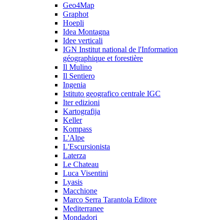
Geo4Map
Graphot
Hoepli
Idea Montagna
Idee verticali
IGN Institut national de l'Information
géographique et forestière
Il Mulino
Il Sentiero
Ingenia
Istituto geografico centrale IGC
Iter edizioni
Kartografija
Keller
Kompass
L'Alpe
L'Escursionista
Laterza
Le Chateau
Luca Visentini
Lyasis
Macchione
Marco Serra Tarantola Editore
Mediterranee
Mondadori