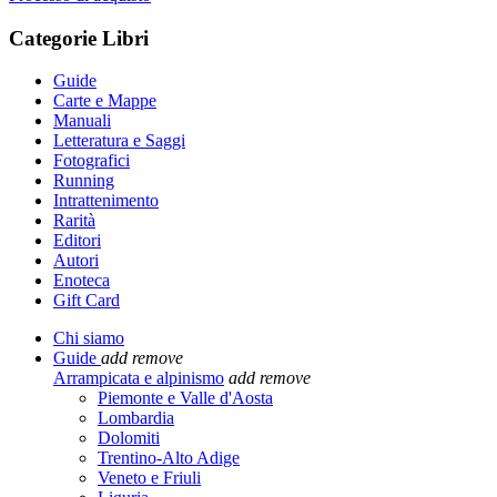
Categorie Libri
Guide
Carte e Mappe
Manuali
Letteratura e Saggi
Fotografici
Running
Intrattenimento
Rarità
Editori
Autori
Enoteca
Gift Card
Chi siamo
Guide
add
remove
Arrampicata e alpinismo
add
remove
Piemonte e Valle d'Aosta
Lombardia
Dolomiti
Trentino-Alto Adige
Veneto e Friuli