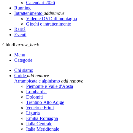
Calendari 2026
Running
Intrattenimento
add
remove
Video e DVD di montagna
Giochi e intrattenimento
Rarità
Eventi
Chiudi
arrow_back
Menu
Categorie
Chi siamo
Guide
add
remove
Arrampicata e alpinismo
add
remove
Piemonte e Valle d'Aosta
Lombardia
Dolomiti
Trentino-Alto Adige
Veneto e Friuli
Liguria
Emilia-Romagna
Italia Centrale
Italia Meridionale