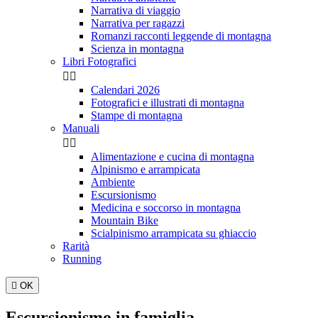
Narrativa di viaggio
Narrativa per ragazzi
Romanzi racconti leggende di montagna
Scienza in montagna
Libri Fotografici


Calendari 2026
Fotografici e illustrati di montagna
Stampe di montagna
Manuali


Alimentazione e cucina di montagna
Alpinismo e arrampicata
Ambiente
Escursionismo
Medicina e soccorso in montagna
Mountain Bike
Scialpinismo arrampicata su ghiaccio
Rarità
Running

OK
Escursionismo in famiglia