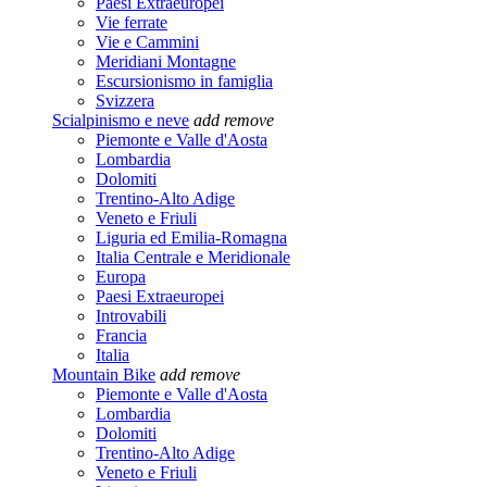
Paesi Extraeuropei
Vie ferrate
Vie e Cammini
Meridiani Montagne
Escursionismo in famiglia
Svizzera
Scialpinismo e neve
add
remove
Piemonte e Valle d'Aosta
Lombardia
Dolomiti
Trentino-Alto Adige
Veneto e Friuli
Liguria ed Emilia-Romagna
Italia Centrale e Meridionale
Europa
Paesi Extraeuropei
Introvabili
Francia
Italia
Mountain Bike
add
remove
Piemonte e Valle d'Aosta
Lombardia
Dolomiti
Trentino-Alto Adige
Veneto e Friuli