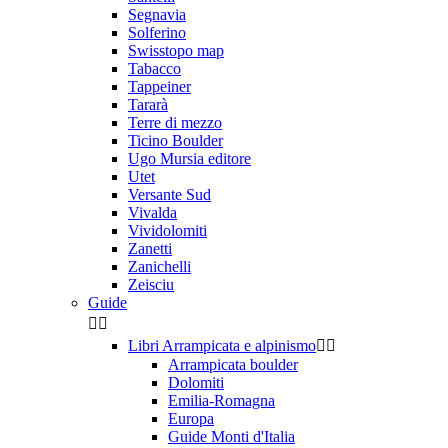
Segnavia
Solferino
Swisstopo map
Tabacco
Tappeiner
Tararà
Terre di mezzo
Ticino Boulder
Ugo Mursia editore
Utet
Versante Sud
Vivalda
Vividolomiti
Zanetti
Zanichelli
Zeisciu
Guide


Libri Arrampicata e alpinismo


Arrampicata boulder
Dolomiti
Emilia-Romagna
Europa
Guide Monti d'Italia