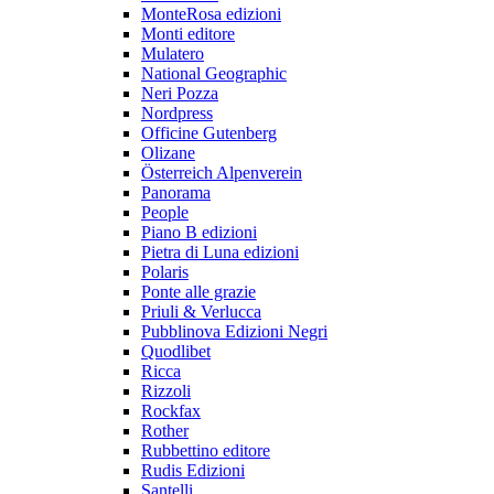
MonteRosa edizioni
Monti editore
Mulatero
National Geographic
Neri Pozza
Nordpress
Officine Gutenberg
Olizane
Österreich Alpenverein
Panorama
People
Piano B edizioni
Pietra di Luna edizioni
Polaris
Ponte alle grazie
Priuli & Verlucca
Pubblinova Edizioni Negri
Quodlibet
Ricca
Rizzoli
Rockfax
Rother
Rubbettino editore
Rudis Edizioni
Santelli