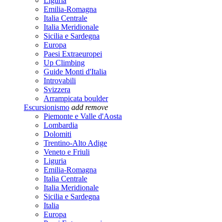
Liguria
Emilia-Romagna
Italia Centrale
Italia Meridionale
Sicilia e Sardegna
Europa
Paesi Extraeuropei
Up Climbing
Guide Monti d'Italia
Introvabili
Svizzera
Arrampicata boulder
Escursionismo
add
remove
Piemonte e Valle d'Aosta
Lombardia
Dolomiti
Trentino-Alto Adige
Veneto e Friuli
Liguria
Emilia-Romagna
Italia Centrale
Italia Meridionale
Sicilia e Sardegna
Italia
Europa