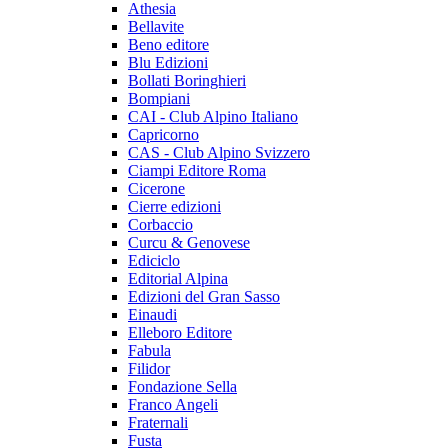
Athesia
Bellavite
Beno editore
Blu Edizioni
Bollati Boringhieri
Bompiani
CAI - Club Alpino Italiano
Capricorno
CAS - Club Alpino Svizzero
Ciampi Editore Roma
Cicerone
Cierre edizioni
Corbaccio
Curcu & Genovese
Ediciclo
Editorial Alpina
Edizioni del Gran Sasso
Einaudi
Elleboro Editore
Fabula
Filidor
Fondazione Sella
Franco Angeli
Fraternali
Fusta