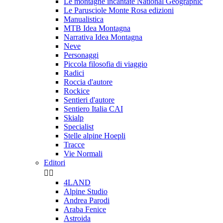
Le montagne incantate National Geographic
Le Parusciole Monte Rosa edizioni
Manualistica
MTB Idea Montagna
Narrativa Idea Montagna
Neve
Personaggi
Piccola filosofia di viaggio
Radici
Roccia d'autore
Rockice
Sentieri d'autore
Sentiero Italia CAI
Skialp
Specialist
Stelle alpine Hoepli
Tracce
Vie Normali
Editori


4LAND
Alpine Studio
Andrea Parodi
Araba Fenice
Astroida