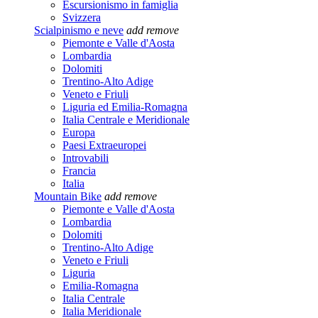
Escursionismo in famiglia
Svizzera
Scialpinismo e neve
add
remove
Piemonte e Valle d'Aosta
Lombardia
Dolomiti
Trentino-Alto Adige
Veneto e Friuli
Liguria ed Emilia-Romagna
Italia Centrale e Meridionale
Europa
Paesi Extraeuropei
Introvabili
Francia
Italia
Mountain Bike
add
remove
Piemonte e Valle d'Aosta
Lombardia
Dolomiti
Trentino-Alto Adige
Veneto e Friuli
Liguria
Emilia-Romagna
Italia Centrale
Italia Meridionale