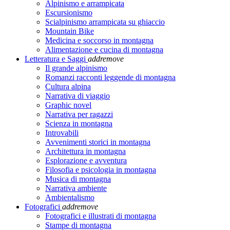
Alpinismo e arrampicata
Escursionismo
Scialpinismo arrampicata su ghiaccio
Mountain Bike
Medicina e soccorso in montagna
Alimentazione e cucina di montagna
Letteratura e Saggi
add
remove
Il grande alpinismo
Romanzi racconti leggende di montagna
Cultura alpina
Narrativa di viaggio
Graphic novel
Narrativa per ragazzi
Scienza in montagna
Introvabili
Avvenimenti storici in montagna
Architettura in montagna
Esplorazione e avventura
Filosofia e psicologia in montagna
Musica di montagna
Narrativa ambiente
Ambientalismo
Fotografici
add
remove
Fotografici e illustrati di montagna
Stampe di montagna