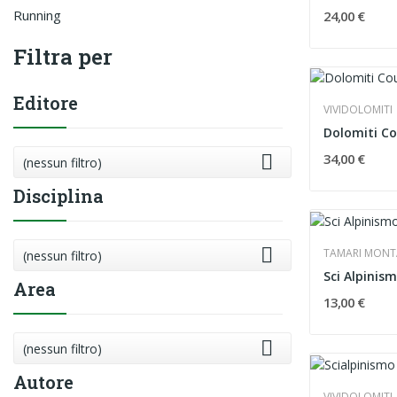
Running
24,00 €
Filtra per
Editore
VIVIDOLOMITI
Dolomiti Co

34,00 €
(nessun filtro)
Disciplina

TAMARI MON
(nessun filtro)
Area
13,00 €

(nessun filtro)
Autore
VIVIDOLOMITI