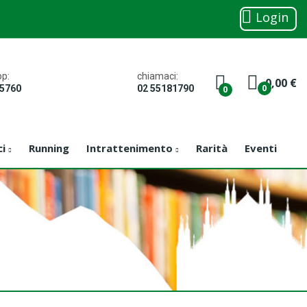
Login
chiamaci:
p:
0,00 €
0
02 55181790
05760
0
ci
Running
Intrattenimento
Rarità
Eventi