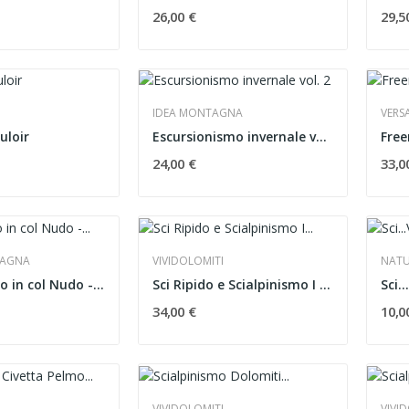
26,00 €
29,5
IDEA MONTAGNA
VERS
uloir
Escursionismo invernale vol. 2
Free
24,00 €
33,0
TAGNA
VIVIDOLOMITI
NATU
Sci Alpinismo in col Nudo - Cavallo
Sci Ripido e Scialpinismo I 3000 delle Dolomiti
Sci.
34,00 €
10,0
VIVIDOLOMITI
VIVI