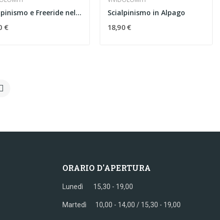
Scialpinismo e Freeride nel gruppo della Marmolada
Scialpinismo in Alpago
0 €
18,90 €

ORARIO D'APERTURA
Lunedì 15,30 - 19,00
Martedì 10,00 - 14,00 / 15,30 - 19,00