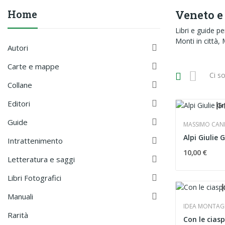
Home
Veneto e 
Libri e guide p
Monti in città, 

Autori

Carte e mappe
Ci s

Collane

Editori

Guide
MASSIMO CAND

Intrattenimento
10,00 €

Letteratura e saggi

Libri Fotografici

Manuali
IDEA MONTA
Rarità