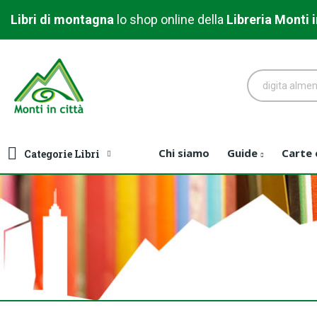
Libri di montagna
l
o shop online della
Libreria
Monti i
Chi siamo
Guide
Carte
Categorie Libri