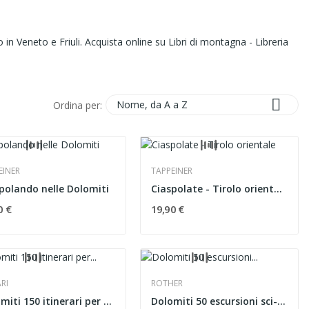
in Veneto e Friuli. Acquista online su Libri di montagna - Libreria

Nome, da A a Z
Ordina per:
EINER
TAPPEINER
polando nelle Dolomiti
Ciaspolate - Tirolo orientale
0 €
19,90 €
RI
ROTHER
Dolomiti 150 itinerari per medi e buoni...
Dolomiti 50 escursioni sci-alpinistiche