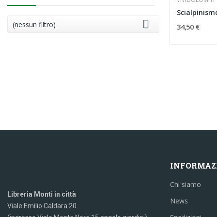

(nessun filtro)
34,50 €
INFORMAZ
Chi siamo
Libreria Monti in città
News
Viale Emilio Caldara 20