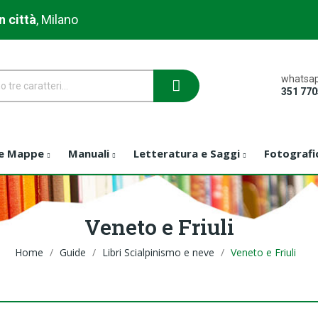
n città
, Milano
whatsap
351 77
 e Mappe
Manuali
Letteratura e Saggi
Fotografi
Veneto e Friuli
Home
Guide
Libri Scialpinismo e neve
Veneto e Friuli