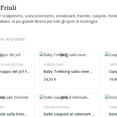
Friuli
er scialpinismo, sciescursionismo, snowboard, freeride, ciaspole, fondo 
Milano, la più grande libreria per tutti gli sport di montagna.
ono 43 prodotti.
OLINI EDITORE
VIVIDOLOMITI
TAPP
Alpi Giulie Gruppo del Jof Fuart
Baby Trekking sulla neve Dolomiti e dintorni
Cias
24,50 €
19,9
GNA
IDEA MONTAGNA
TAMA
Con le ciaspole sulle Dolomiti
Dalle ciaspole al telemark Alpi Carniche