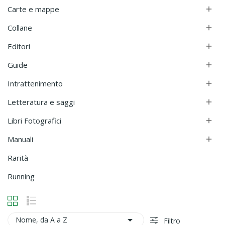
Carte e mappe

Collane

Editori

Guide

Intrattenimento

Letteratura e saggi

Libri Fotografici

Manuali

Rarità
Running

Nome, da A a Z
Filtro