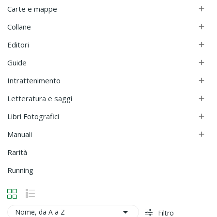
Carte e mappe

Collane

Editori

Guide

Intrattenimento

Letteratura e saggi

Libri Fotografici

Manuali

Rarità
Running

Nome, da A a Z
Filtro