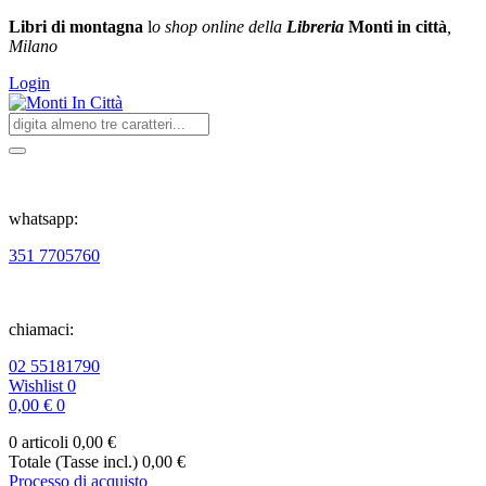
Libri di montagna
l
o shop online della
Libreria
Monti in città
,
Milano
Login
whatsapp:
351 7705760
chiamaci:
02 55181790
Wishlist
0
0,00 €
0
0 articoli
0,00 €
Totale (Tasse incl.)
0,00 €
Processo di acquisto