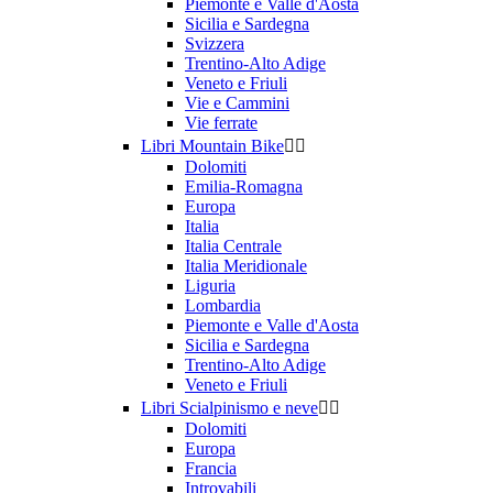
Piemonte e Valle d'Aosta
Sicilia e Sardegna
Svizzera
Trentino-Alto Adige
Veneto e Friuli
Vie e Cammini
Vie ferrate
Libri Mountain Bike


Dolomiti
Emilia-Romagna
Europa
Italia
Italia Centrale
Italia Meridionale
Liguria
Lombardia
Piemonte e Valle d'Aosta
Sicilia e Sardegna
Trentino-Alto Adige
Veneto e Friuli
Libri Scialpinismo e neve


Dolomiti
Europa
Francia
Introvabili