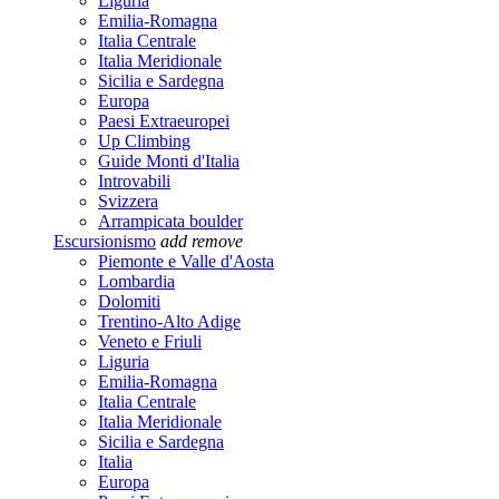
Liguria
Emilia-Romagna
Italia Centrale
Italia Meridionale
Sicilia e Sardegna
Europa
Paesi Extraeuropei
Up Climbing
Guide Monti d'Italia
Introvabili
Svizzera
Arrampicata boulder
Escursionismo
add
remove
Piemonte e Valle d'Aosta
Lombardia
Dolomiti
Trentino-Alto Adige
Veneto e Friuli
Liguria
Emilia-Romagna
Italia Centrale
Italia Meridionale
Sicilia e Sardegna
Italia
Europa