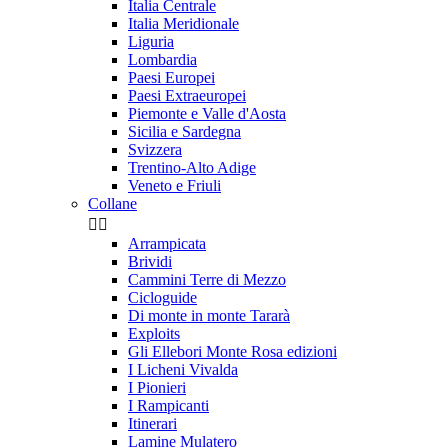
Italia Centrale
Italia Meridionale
Liguria
Lombardia
Paesi Europei
Paesi Extraeuropei
Piemonte e Valle d'Aosta
Sicilia e Sardegna
Svizzera
Trentino-Alto Adige
Veneto e Friuli
Collane


Arrampicata
Brividi
Cammini Terre di Mezzo
Cicloguide
Di monte in monte Tararà
Exploits
Gli Ellebori Monte Rosa edizioni
I Licheni Vivalda
I Pionieri
I Rampicanti
Itinerari
Lamine Mulatero