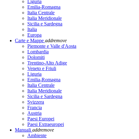
Liguria
Emilia-Romagna
Italia Centrale
Italia Meridionale
Sicilia e Sardegna
Italia
Europa
Carte e Mappe
add
remove
Piemonte e Valle d'Aosta
Lombardia
Dolomiti
Trentino-Alto Adige
Veneto e Friuli
Liguria
Emilia-Romagna
Italia Centrale
Italia Meridionale
Sicilia e Sardegna
Svizzera
Francia
Austria
Paesi Europei
Paesi Extraeuropei
Manuali
add
remove
Ambiente