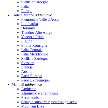
Sicilia e Sardegna
Italia
Europa
Carte e Mappe
add
remove
Piemonte e Valle d'Aosta
Lombardia
Dolomiti
Trentino-Alto Adige
Veneto e Friuli
Liguria
Emilia-Romagna
Italia Centrale
Italia Meridionale
Sicilia e Sardegna
Svizzera
Francia
Austria
Paesi Europei
Paesi Extraeuropei
Manuali
add
remove
Ambiente
Alpinismo e arrampicata
Escursionismo
Scialpinismo arrampicata su ghiaccio
Mountain Bike