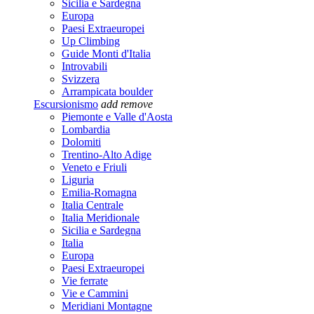
Sicilia e Sardegna
Europa
Paesi Extraeuropei
Up Climbing
Guide Monti d'Italia
Introvabili
Svizzera
Arrampicata boulder
Escursionismo
add
remove
Piemonte e Valle d'Aosta
Lombardia
Dolomiti
Trentino-Alto Adige
Veneto e Friuli
Liguria
Emilia-Romagna
Italia Centrale
Italia Meridionale
Sicilia e Sardegna
Italia
Europa
Paesi Extraeuropei
Vie ferrate
Vie e Cammini
Meridiani Montagne