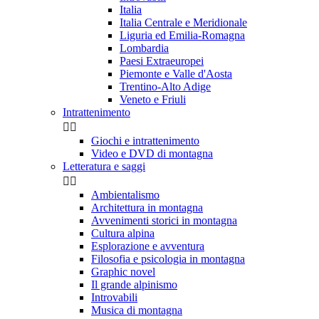
Italia
Italia Centrale e Meridionale
Liguria ed Emilia-Romagna
Lombardia
Paesi Extraeuropei
Piemonte e Valle d'Aosta
Trentino-Alto Adige
Veneto e Friuli
Intrattenimento


Giochi e intrattenimento
Video e DVD di montagna
Letteratura e saggi


Ambientalismo
Architettura in montagna
Avvenimenti storici in montagna
Cultura alpina
Esplorazione e avventura
Filosofia e psicologia in montagna
Graphic novel
Il grande alpinismo
Introvabili
Musica di montagna