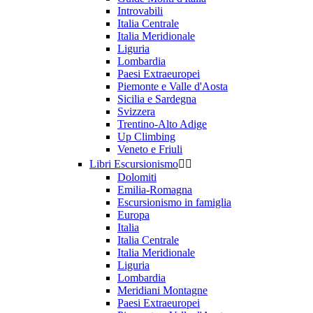
Introvabili
Italia Centrale
Italia Meridionale
Liguria
Lombardia
Paesi Extraeuropei
Piemonte e Valle d'Aosta
Sicilia e Sardegna
Svizzera
Trentino-Alto Adige
Up Climbing
Veneto e Friuli
Libri Escursionismo


Dolomiti
Emilia-Romagna
Escursionismo in famiglia
Europa
Italia
Italia Centrale
Italia Meridionale
Liguria
Lombardia
Meridiani Montagne
Paesi Extraeuropei