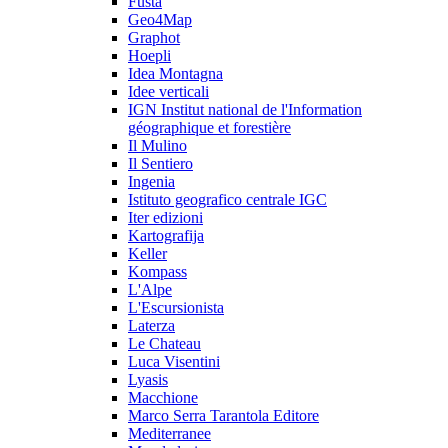
Fusta
Geo4Map
Graphot
Hoepli
Idea Montagna
Idee verticali
IGN Institut national de l'Information
géographique et forestière
Il Mulino
Il Sentiero
Ingenia
Istituto geografico centrale IGC
Iter edizioni
Kartografija
Keller
Kompass
L'Alpe
L'Escursionista
Laterza
Le Chateau
Luca Visentini
Lyasis
Macchione
Marco Serra Tarantola Editore
Mediterranee