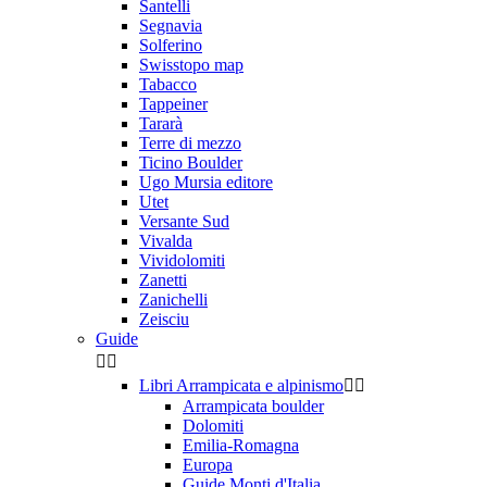
Santelli
Segnavia
Solferino
Swisstopo map
Tabacco
Tappeiner
Tararà
Terre di mezzo
Ticino Boulder
Ugo Mursia editore
Utet
Versante Sud
Vivalda
Vividolomiti
Zanetti
Zanichelli
Zeisciu
Guide


Libri Arrampicata e alpinismo


Arrampicata boulder
Dolomiti
Emilia-Romagna
Europa
Guide Monti d'Italia