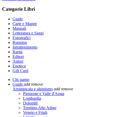
Categorie Libri
Guide
Carte e Mappe
Manuali
Letteratura e Saggi
Fotografici
Running
Intrattenimento
Rarità
Editori
Autori
Enoteca
Gift Card
Chi siamo
Guide
add
remove
Arrampicata e alpinismo
add
remove
Piemonte e Valle d'Aosta
Lombardia
Dolomiti
Trentino-Alto Adige
Veneto e Friuli