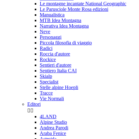
Le montagne incantate National Geographic
Le Parusciole Monte Rosa edizioni
Manualistica
MTB Idea Montagna
Narrativa Idea Montagna
Neve
Personaggi
Piccola filosofia di viaggio
Radici
Roccia d'autore
Rockice
Sentieri d'autore
Sentiero Italia CAI
Skialp
Specialist
Stelle alpine Hoepli
Tracce
Vie Normali
Editori


4LAND
Alpine Studio
Andrea Parodi
Araba Fenice
Astroida