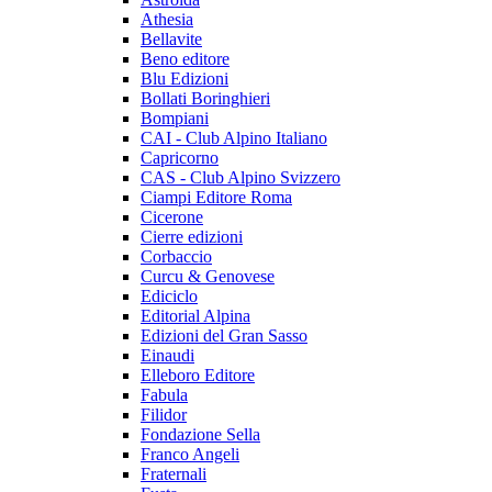
Athesia
Bellavite
Beno editore
Blu Edizioni
Bollati Boringhieri
Bompiani
CAI - Club Alpino Italiano
Capricorno
CAS - Club Alpino Svizzero
Ciampi Editore Roma
Cicerone
Cierre edizioni
Corbaccio
Curcu & Genovese
Ediciclo
Editorial Alpina
Edizioni del Gran Sasso
Einaudi
Elleboro Editore
Fabula
Filidor
Fondazione Sella
Franco Angeli
Fraternali