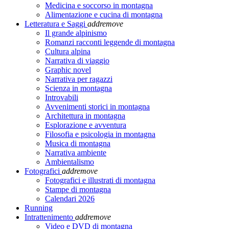
Medicina e soccorso in montagna
Alimentazione e cucina di montagna
Letteratura e Saggi
add
remove
Il grande alpinismo
Romanzi racconti leggende di montagna
Cultura alpina
Narrativa di viaggio
Graphic novel
Narrativa per ragazzi
Scienza in montagna
Introvabili
Avvenimenti storici in montagna
Architettura in montagna
Esplorazione e avventura
Filosofia e psicologia in montagna
Musica di montagna
Narrativa ambiente
Ambientalismo
Fotografici
add
remove
Fotografici e illustrati di montagna
Stampe di montagna
Calendari 2026
Running
Intrattenimento
add
remove
Video e DVD di montagna