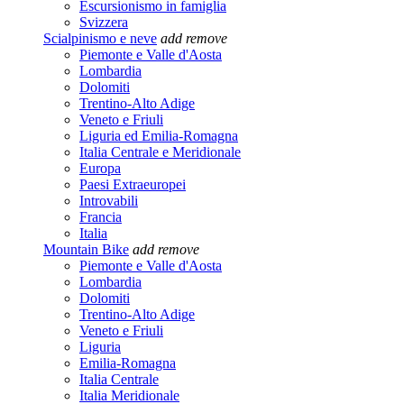
Escursionismo in famiglia
Svizzera
Scialpinismo e neve
add
remove
Piemonte e Valle d'Aosta
Lombardia
Dolomiti
Trentino-Alto Adige
Veneto e Friuli
Liguria ed Emilia-Romagna
Italia Centrale e Meridionale
Europa
Paesi Extraeuropei
Introvabili
Francia
Italia
Mountain Bike
add
remove
Piemonte e Valle d'Aosta
Lombardia
Dolomiti
Trentino-Alto Adige
Veneto e Friuli
Liguria
Emilia-Romagna
Italia Centrale
Italia Meridionale