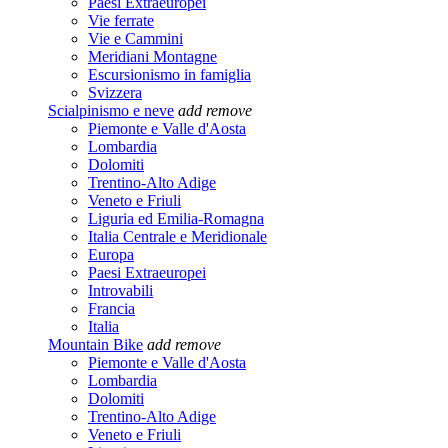
Paesi Extraeuropei
Vie ferrate
Vie e Cammini
Meridiani Montagne
Escursionismo in famiglia
Svizzera
Scialpinismo e neve
add
remove
Piemonte e Valle d'Aosta
Lombardia
Dolomiti
Trentino-Alto Adige
Veneto e Friuli
Liguria ed Emilia-Romagna
Italia Centrale e Meridionale
Europa
Paesi Extraeuropei
Introvabili
Francia
Italia
Mountain Bike
add
remove
Piemonte e Valle d'Aosta
Lombardia
Dolomiti
Trentino-Alto Adige
Veneto e Friuli