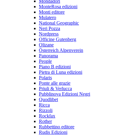
Mondadori
MonteRosa edizioni
Monti editore
Mulatero
National Geographic
Neri Pozza
Nordpress
Officine Gutenberg
Olizane
Österreich Alpenverein
Panorama
People
Piano B edizioni
Pietra di Luna edizioni
Polaris
Ponte alle grazie
Priuli & Verlucca
Pubblinova Edizioni Negri
Quodlibet
Ricca
Rizzoli
Rockfax
Rother
Rubbettino editore
Rudis Edizioni