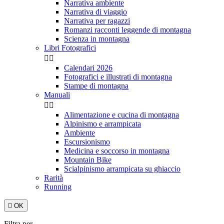
Narrativa ambiente
Narrativa di viaggio
Narrativa per ragazzi
Romanzi racconti leggende di montagna
Scienza in montagna
Libri Fotografici


Calendari 2026
Fotografici e illustrati di montagna
Stampe di montagna
Manuali


Alimentazione e cucina di montagna
Alpinismo e arrampicata
Ambiente
Escursionismo
Medicina e soccorso in montagna
Mountain Bike
Scialpinismo arrampicata su ghiaccio
Rarità
Running

OK
Filtra per