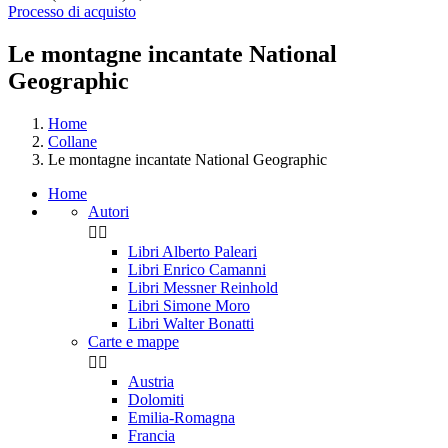
Processo di acquisto
Le montagne incantate National
Geographic
Home
Collane
Le montagne incantate National Geographic
Home
Autori


Libri Alberto Paleari
Libri Enrico Camanni
Libri Messner Reinhold
Libri Simone Moro
Libri Walter Bonatti
Carte e mappe


Austria
Dolomiti
Emilia-Romagna
Francia