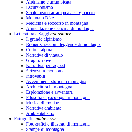
Alpinismo e arrampicata
Escursionismo
Scialpinismo arrampicata su ghiaccio
Mountain Bike
Medicina e soccorso in montagna
Alimentazione e cucina di montagna
Letteratura e Saggi
add
remove
Il grande alpinismo
Romanzi racconti leggende di montagna
Cultura alpina
Narrativa di viaggio
Graphic novel
Narrativa per ragazzi
Scienza in montagna
Introvabili
Avvenimenti storici in montagna
Architettura in montagna
Esplorazione e avventura
Filosofia e psicologia in montagna
Musica di montagna
Narrativa ambiente
Ambientalismo
Fotografici
add
remove
Fotografici e illustrati di montagna
Stampe di montagna