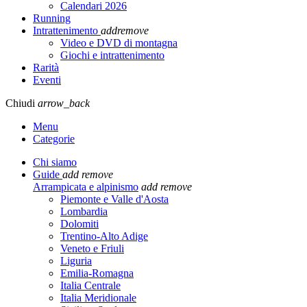
Calendari 2026
Running
Intrattenimento
add
remove
Video e DVD di montagna
Giochi e intrattenimento
Rarità
Eventi
Chiudi
arrow_back
Menu
Categorie
Chi siamo
Guide
add
remove
Arrampicata e alpinismo
add
remove
Piemonte e Valle d'Aosta
Lombardia
Dolomiti
Trentino-Alto Adige
Veneto e Friuli
Liguria
Emilia-Romagna
Italia Centrale
Italia Meridionale