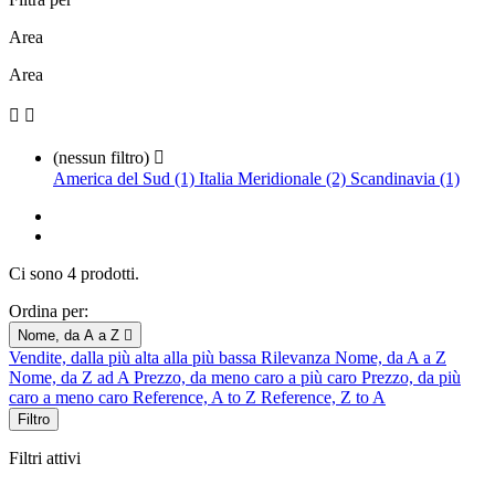
Area
Area


(nessun filtro)

America del Sud (1)
Italia Meridionale (2)
Scandinavia (1)
Ci sono 4 prodotti.
Ordina per:
Nome, da A a Z

Vendite, dalla più alta alla più bassa
Rilevanza
Nome, da A a Z
Nome, da Z ad A
Prezzo, da meno caro a più caro
Prezzo, da più
caro a meno caro
Reference, A to Z
Reference, Z to A
Filtro
Filtri attivi