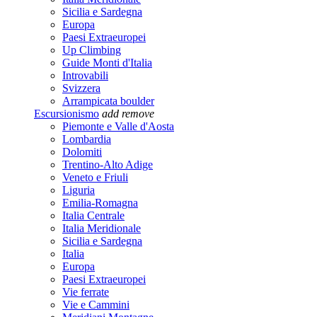
Sicilia e Sardegna
Europa
Paesi Extraeuropei
Up Climbing
Guide Monti d'Italia
Introvabili
Svizzera
Arrampicata boulder
Escursionismo
add
remove
Piemonte e Valle d'Aosta
Lombardia
Dolomiti
Trentino-Alto Adige
Veneto e Friuli
Liguria
Emilia-Romagna
Italia Centrale
Italia Meridionale
Sicilia e Sardegna
Italia
Europa
Paesi Extraeuropei
Vie ferrate
Vie e Cammini