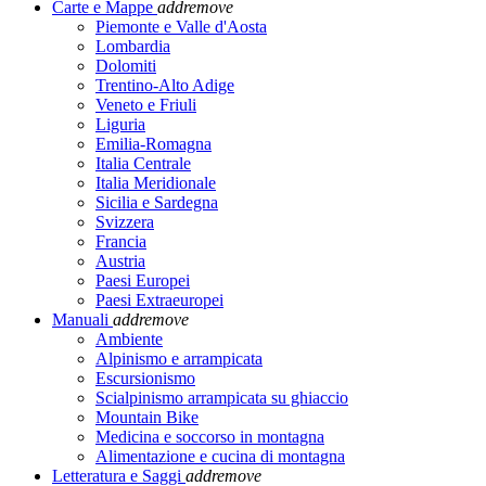
Carte e Mappe
add
remove
Piemonte e Valle d'Aosta
Lombardia
Dolomiti
Trentino-Alto Adige
Veneto e Friuli
Liguria
Emilia-Romagna
Italia Centrale
Italia Meridionale
Sicilia e Sardegna
Svizzera
Francia
Austria
Paesi Europei
Paesi Extraeuropei
Manuali
add
remove
Ambiente
Alpinismo e arrampicata
Escursionismo
Scialpinismo arrampicata su ghiaccio
Mountain Bike
Medicina e soccorso in montagna
Alimentazione e cucina di montagna
Letteratura e Saggi
add
remove