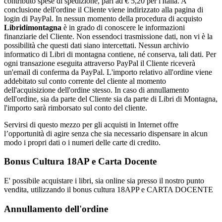
contributo spese di spedizione, pari ad € 5,20 per l'Italia. A
conclusione dell'ordine il Cliente viene indirizzato alla pagina di
login di PayPal. In nessun momento della procedura di acquisto
Libridimontagna
è in grado di conoscere le informazioni
finanziarie del Cliente. Non essendoci trasmissione dati, non vi è la
possibilità che questi dati siano intercettati. Nessun archivio
informatico di Libri di montagna contiene, né conserva, tali dati. Per
ogni transazione eseguita attraverso PayPal il Cliente riceverà
un'email di conferma da PayPal. L'importo relativo all'ordine viene
addebitato sul conto corrente del cliente al momento
dell'acquisizione dell'ordine stesso. In caso di annullamento
dell'ordine, sia da parte del Cliente sia da parte di Libri di Montagna,
l'importo sarà rimborsato sul conto del cliente.
Servirsi di questo mezzo per gli acquisti in Internet offre
l’opportunità di agire senza che sia necessario dispensare in alcun
modo i propri dati o i numeri delle carte di credito.
Bonus Cultura 18AP e Carta Docente
E' possibile acquistare i libri, sia online sia presso il nostro punto
vendita, utilizzando il bonus cultura 18APP e CARTA DOCENTE
Annullamento dell'ordine