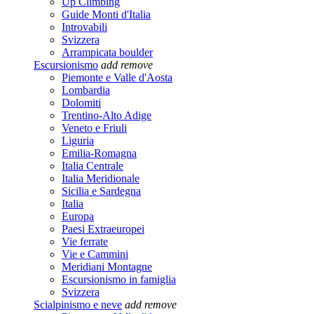
Up Climbing
Guide Monti d'Italia
Introvabili
Svizzera
Arrampicata boulder
Escursionismo
add
remove
Piemonte e Valle d'Aosta
Lombardia
Dolomiti
Trentino-Alto Adige
Veneto e Friuli
Liguria
Emilia-Romagna
Italia Centrale
Italia Meridionale
Sicilia e Sardegna
Italia
Europa
Paesi Extraeuropei
Vie ferrate
Vie e Cammini
Meridiani Montagne
Escursionismo in famiglia
Svizzera
Scialpinismo e neve
add
remove