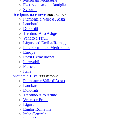
Meridiani Montagne
Escursionismo in famiglia
Svizzera
Scialpinismo e neve
add
remove
Piemonte e Valle d'Aosta
Lombardia
Dolomiti
Trentino-Alto Adige
Veneto e Friuli
Liguria ed Emilia-Romagna
Italia Centrale e Meridionale
Europa
Paesi Extraeuropei
Introvabili
Francia
Italia
Mountain Bike
add
remove
Piemonte e Valle d'Aosta
Lombardia
Dolomiti
Trentino-Alto Adige
Veneto e Friuli
Liguria
Emilia-Romagna
Italia Centrale