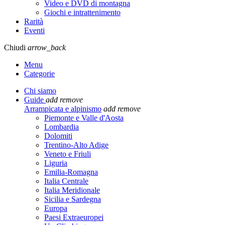
Video e DVD di montagna
Giochi e intrattenimento
Rarità
Eventi
Chiudi
arrow_back
Menu
Categorie
Chi siamo
Guide
add
remove
Arrampicata e alpinismo
add
remove
Piemonte e Valle d'Aosta
Lombardia
Dolomiti
Trentino-Alto Adige
Veneto e Friuli
Liguria
Emilia-Romagna
Italia Centrale
Italia Meridionale
Sicilia e Sardegna
Europa
Paesi Extraeuropei