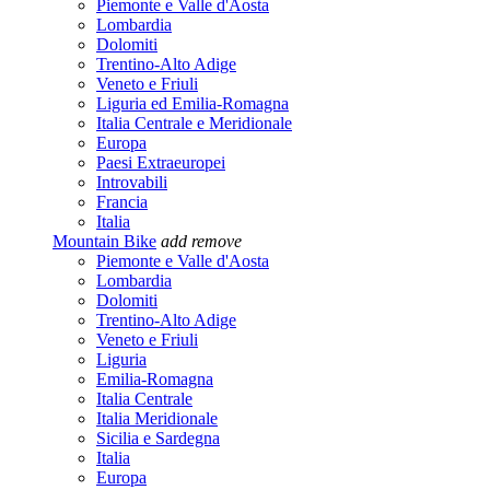
Piemonte e Valle d'Aosta
Lombardia
Dolomiti
Trentino-Alto Adige
Veneto e Friuli
Liguria ed Emilia-Romagna
Italia Centrale e Meridionale
Europa
Paesi Extraeuropei
Introvabili
Francia
Italia
Mountain Bike
add
remove
Piemonte e Valle d'Aosta
Lombardia
Dolomiti
Trentino-Alto Adige
Veneto e Friuli
Liguria
Emilia-Romagna
Italia Centrale
Italia Meridionale
Sicilia e Sardegna
Italia
Europa