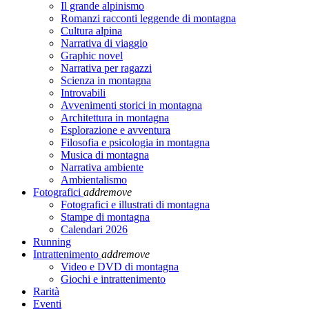
Il grande alpinismo
Romanzi racconti leggende di montagna
Cultura alpina
Narrativa di viaggio
Graphic novel
Narrativa per ragazzi
Scienza in montagna
Introvabili
Avvenimenti storici in montagna
Architettura in montagna
Esplorazione e avventura
Filosofia e psicologia in montagna
Musica di montagna
Narrativa ambiente
Ambientalismo
Fotografici
add
remove
Fotografici e illustrati di montagna
Stampe di montagna
Calendari 2026
Running
Intrattenimento
add
remove
Video e DVD di montagna
Giochi e intrattenimento
Rarità
Eventi