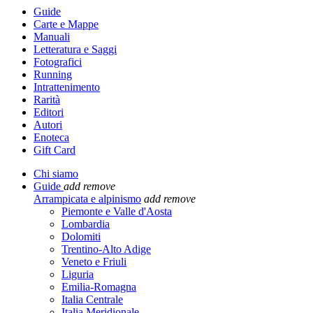
Guide
Carte e Mappe
Manuali
Letteratura e Saggi
Fotografici
Running
Intrattenimento
Rarità
Editori
Autori
Enoteca
Gift Card
Chi siamo
Guide
add
remove
Arrampicata e alpinismo
add
remove
Piemonte e Valle d'Aosta
Lombardia
Dolomiti
Trentino-Alto Adige
Veneto e Friuli
Liguria
Emilia-Romagna
Italia Centrale
Italia Meridionale