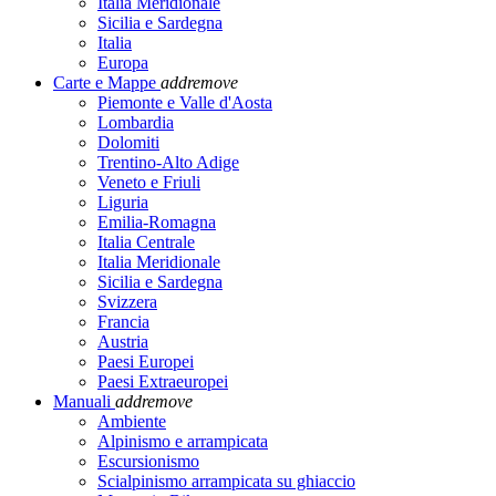
Italia Meridionale
Sicilia e Sardegna
Italia
Europa
Carte e Mappe
add
remove
Piemonte e Valle d'Aosta
Lombardia
Dolomiti
Trentino-Alto Adige
Veneto e Friuli
Liguria
Emilia-Romagna
Italia Centrale
Italia Meridionale
Sicilia e Sardegna
Svizzera
Francia
Austria
Paesi Europei
Paesi Extraeuropei
Manuali
add
remove
Ambiente
Alpinismo e arrampicata
Escursionismo
Scialpinismo arrampicata su ghiaccio