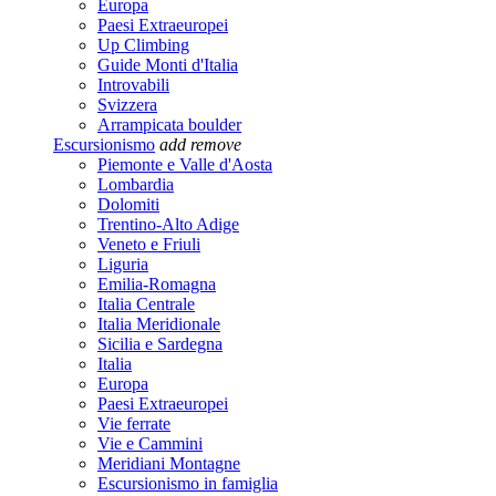
Europa
Paesi Extraeuropei
Up Climbing
Guide Monti d'Italia
Introvabili
Svizzera
Arrampicata boulder
Escursionismo
add
remove
Piemonte e Valle d'Aosta
Lombardia
Dolomiti
Trentino-Alto Adige
Veneto e Friuli
Liguria
Emilia-Romagna
Italia Centrale
Italia Meridionale
Sicilia e Sardegna
Italia
Europa
Paesi Extraeuropei
Vie ferrate
Vie e Cammini
Meridiani Montagne
Escursionismo in famiglia