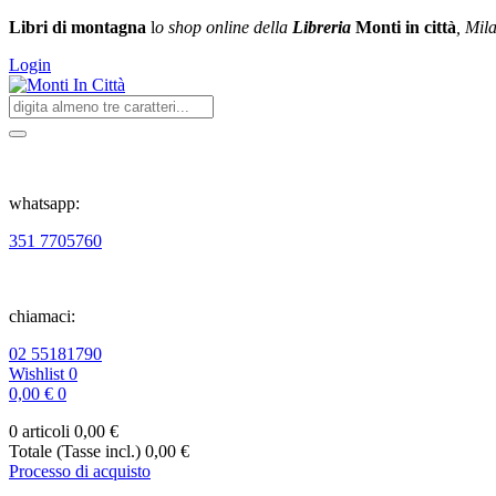
Libri di montagna
l
o shop online della
Libreria
Monti in città
, Mil
Login
whatsapp:
351 7705760
chiamaci:
02 55181790
Wishlist
0
0,00 €
0
0 articoli
0,00 €
Totale (Tasse incl.)
0,00 €
Processo di acquisto