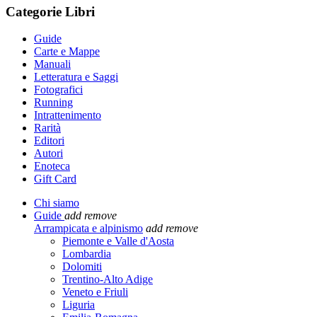
Categorie Libri
Guide
Carte e Mappe
Manuali
Letteratura e Saggi
Fotografici
Running
Intrattenimento
Rarità
Editori
Autori
Enoteca
Gift Card
Chi siamo
Guide
add
remove
Arrampicata e alpinismo
add
remove
Piemonte e Valle d'Aosta
Lombardia
Dolomiti
Trentino-Alto Adige
Veneto e Friuli
Liguria