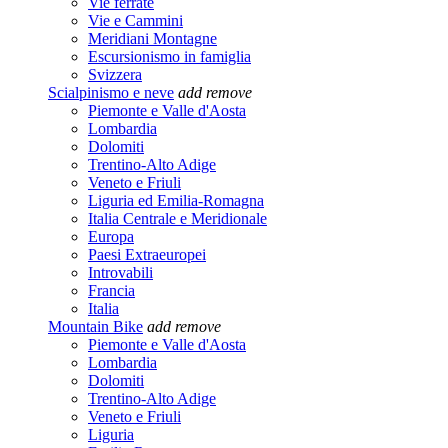
Vie ferrate
Vie e Cammini
Meridiani Montagne
Escursionismo in famiglia
Svizzera
Scialpinismo e neve
add
remove
Piemonte e Valle d'Aosta
Lombardia
Dolomiti
Trentino-Alto Adige
Veneto e Friuli
Liguria ed Emilia-Romagna
Italia Centrale e Meridionale
Europa
Paesi Extraeuropei
Introvabili
Francia
Italia
Mountain Bike
add
remove
Piemonte e Valle d'Aosta
Lombardia
Dolomiti
Trentino-Alto Adige
Veneto e Friuli
Liguria