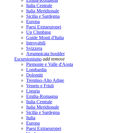
Emilia-Romagna
Italia Centrale
Italia Meridionale
Sicilia e Sardegna
Europa
Paesi Extraeuropei
Up Climbing
Guide Monti d'Italia
Introvabili
Svizzera
Arrampicata boulder
Escursionismo
add
remove
Piemonte e Valle d'Aosta
Lombardia
Dolomiti
Trentino-Alto Adige
Veneto e Friuli
Liguria
Emilia-Romagna
Italia Centrale
Italia Meridionale
Sicilia e Sardegna
Italia
Europa
Paesi Extraeuropei