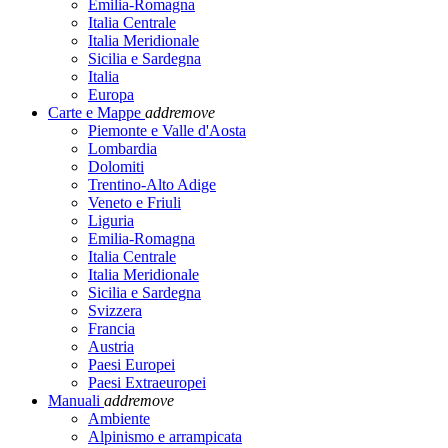
Emilia-Romagna
Italia Centrale
Italia Meridionale
Sicilia e Sardegna
Italia
Europa
Carte e Mappe
add
remove
Piemonte e Valle d'Aosta
Lombardia
Dolomiti
Trentino-Alto Adige
Veneto e Friuli
Liguria
Emilia-Romagna
Italia Centrale
Italia Meridionale
Sicilia e Sardegna
Svizzera
Francia
Austria
Paesi Europei
Paesi Extraeuropei
Manuali
add
remove
Ambiente
Alpinismo e arrampicata