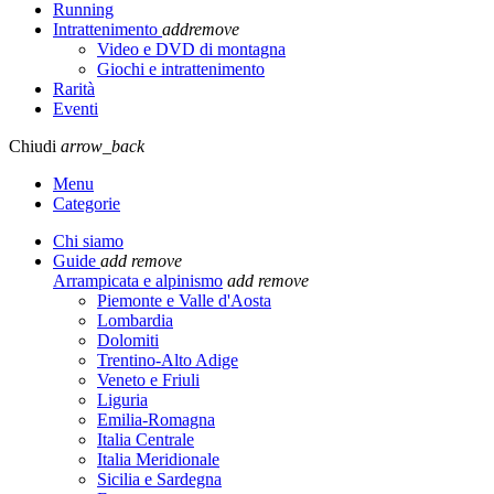
Running
Intrattenimento
add
remove
Video e DVD di montagna
Giochi e intrattenimento
Rarità
Eventi
Chiudi
arrow_back
Menu
Categorie
Chi siamo
Guide
add
remove
Arrampicata e alpinismo
add
remove
Piemonte e Valle d'Aosta
Lombardia
Dolomiti
Trentino-Alto Adige
Veneto e Friuli
Liguria
Emilia-Romagna
Italia Centrale
Italia Meridionale
Sicilia e Sardegna