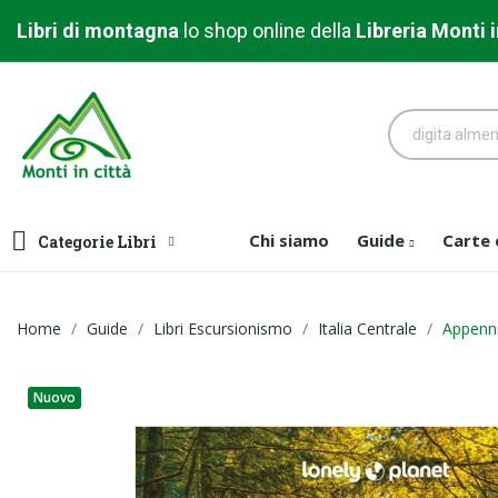
Libri di montagna
l
o shop online della
Libreria
Monti i
Chi siamo
Guide
Carte
Categorie Libri
Home
Guide
Libri Escursionismo
Italia Centrale
Appenni
Nuovo