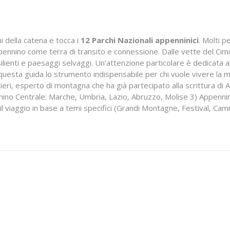
ni della catena e tocca i
12 Parchi Nazionali appenninici
. Molti p
Appennino come terra di transito e connessione. Dalle vette del Cim
esilienti e paesaggi selvaggi. Un’attenzione particolare è dedicat
no questa guida lo strumento indispensabile per chi vuole vivere la
ieri, esperto di montagna che ha già partecipato alla scrittura di 
no Centrale: Marche, Umbria, Lazio, Abruzzo, Molise 3) Appennino Me
 il viaggio in base a temi specifici (Grandi Montagne, Festival, Cam