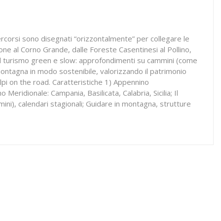
ercorsi sono disegnati “orizzontalmente” per collegare le
one al Corno Grande, dalle Foreste Casentinesi al Pollino,
a al turismo green e slow: approfondimenti su cammini (come
 montagna in modo sostenibile, valorizzando il patrimonio
Alpi on the road. Caratteristiche 1) Appennino
ridionale: Campania, Basilicata, Calabria, Sicilia; Il
mini), calendari stagionali; Guidare in montagna, strutture