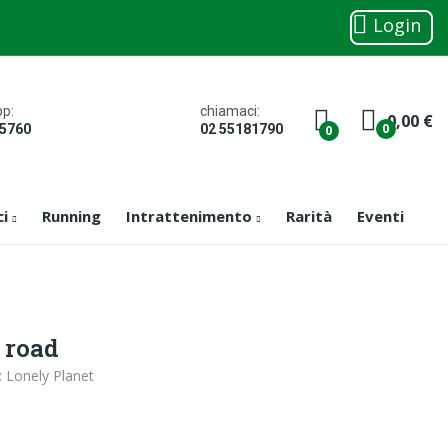
Login
chiamaci:
p:
0,00 €
0
02 55181790
05760
0
ci
Running
Intrattenimento
Rarità
Eventi
 road
: Lonely Planet