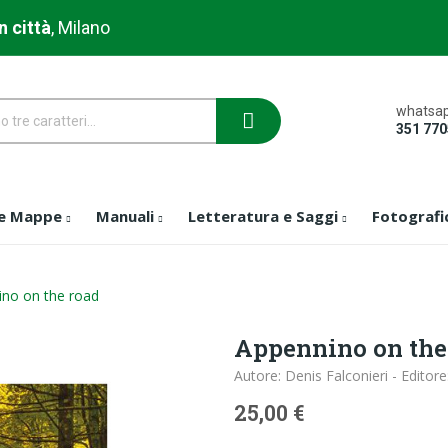
n città
, Milano
whatsap
351 77
 e Mappe
Manuali
Letteratura e Saggi
Fotografi
no on the road
Appennino on the
Autore: Denis Falconieri - Editore
25,00 €