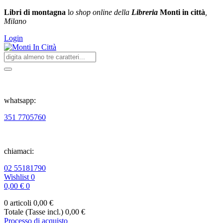
Libri di montagna
l
o shop online della
Libreria
Monti in città
,
Milano
Login
whatsapp:
351 7705760
chiamaci:
02 55181790
Wishlist
0
0,00 €
0
0 articoli
0,00 €
Totale (Tasse incl.)
0,00 €
Processo di acquisto