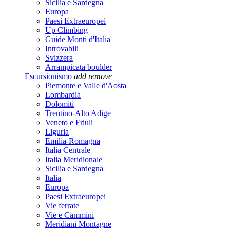
Sicilia e Sardegna
Europa
Paesi Extraeuropei
Up Climbing
Guide Monti d'Italia
Introvabili
Svizzera
Arrampicata boulder
Escursionismo
add
remove
Piemonte e Valle d'Aosta
Lombardia
Dolomiti
Trentino-Alto Adige
Veneto e Friuli
Liguria
Emilia-Romagna
Italia Centrale
Italia Meridionale
Sicilia e Sardegna
Italia
Europa
Paesi Extraeuropei
Vie ferrate
Vie e Cammini
Meridiani Montagne