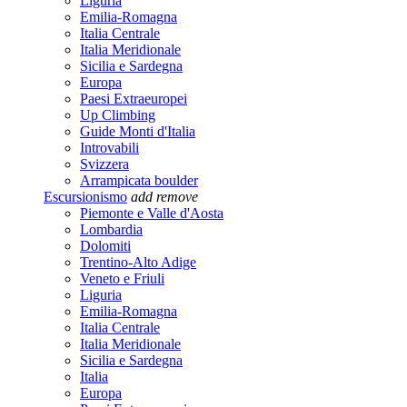
Liguria
Emilia-Romagna
Italia Centrale
Italia Meridionale
Sicilia e Sardegna
Europa
Paesi Extraeuropei
Up Climbing
Guide Monti d'Italia
Introvabili
Svizzera
Arrampicata boulder
Escursionismo
add
remove
Piemonte e Valle d'Aosta
Lombardia
Dolomiti
Trentino-Alto Adige
Veneto e Friuli
Liguria
Emilia-Romagna
Italia Centrale
Italia Meridionale
Sicilia e Sardegna
Italia
Europa