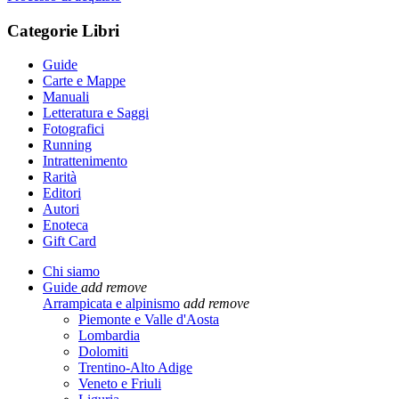
Categorie Libri
Guide
Carte e Mappe
Manuali
Letteratura e Saggi
Fotografici
Running
Intrattenimento
Rarità
Editori
Autori
Enoteca
Gift Card
Chi siamo
Guide
add
remove
Arrampicata e alpinismo
add
remove
Piemonte e Valle d'Aosta
Lombardia
Dolomiti
Trentino-Alto Adige
Veneto e Friuli