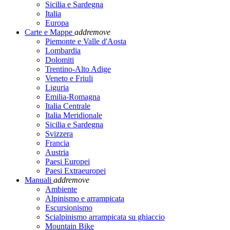
Sicilia e Sardegna
Italia
Europa
Carte e Mappe
add
remove
Piemonte e Valle d'Aosta
Lombardia
Dolomiti
Trentino-Alto Adige
Veneto e Friuli
Liguria
Emilia-Romagna
Italia Centrale
Italia Meridionale
Sicilia e Sardegna
Svizzera
Francia
Austria
Paesi Europei
Paesi Extraeuropei
Manuali
add
remove
Ambiente
Alpinismo e arrampicata
Escursionismo
Scialpinismo arrampicata su ghiaccio
Mountain Bike