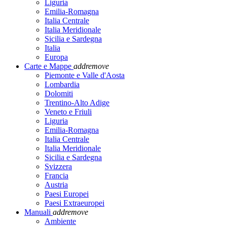
Liguria
Emilia-Romagna
Italia Centrale
Italia Meridionale
Sicilia e Sardegna
Italia
Europa
Carte e Mappe
add
remove
Piemonte e Valle d'Aosta
Lombardia
Dolomiti
Trentino-Alto Adige
Veneto e Friuli
Liguria
Emilia-Romagna
Italia Centrale
Italia Meridionale
Sicilia e Sardegna
Svizzera
Francia
Austria
Paesi Europei
Paesi Extraeuropei
Manuali
add
remove
Ambiente