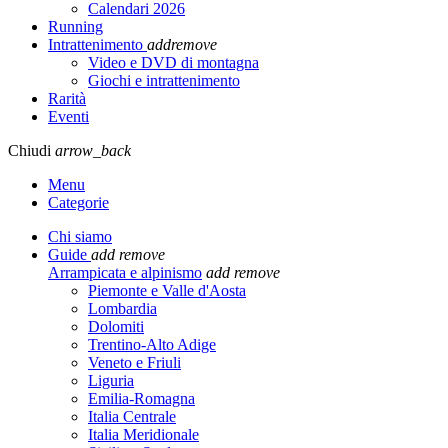
Calendari 2026
Running
Intrattenimento
add
remove
Video e DVD di montagna
Giochi e intrattenimento
Rarità
Eventi
Chiudi
arrow_back
Menu
Categorie
Chi siamo
Guide
add
remove
Arrampicata e alpinismo
add
remove
Piemonte e Valle d'Aosta
Lombardia
Dolomiti
Trentino-Alto Adige
Veneto e Friuli
Liguria
Emilia-Romagna
Italia Centrale
Italia Meridionale