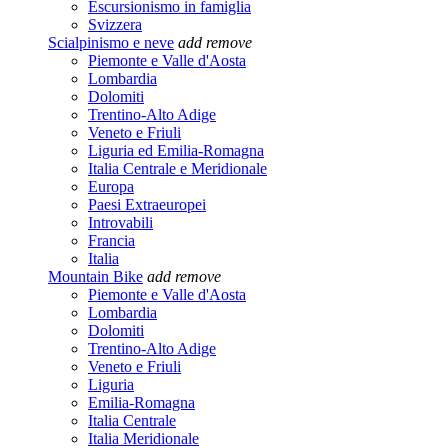
Escursionismo in famiglia
Svizzera
Scialpinismo e neve
add
remove
Piemonte e Valle d'Aosta
Lombardia
Dolomiti
Trentino-Alto Adige
Veneto e Friuli
Liguria ed Emilia-Romagna
Italia Centrale e Meridionale
Europa
Paesi Extraeuropei
Introvabili
Francia
Italia
Mountain Bike
add
remove
Piemonte e Valle d'Aosta
Lombardia
Dolomiti
Trentino-Alto Adige
Veneto e Friuli
Liguria
Emilia-Romagna
Italia Centrale
Italia Meridionale