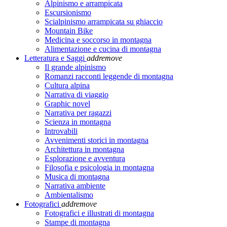
Alpinismo e arrampicata
Escursionismo
Scialpinismo arrampicata su ghiaccio
Mountain Bike
Medicina e soccorso in montagna
Alimentazione e cucina di montagna
Letteratura e Saggi
add
remove
Il grande alpinismo
Romanzi racconti leggende di montagna
Cultura alpina
Narrativa di viaggio
Graphic novel
Narrativa per ragazzi
Scienza in montagna
Introvabili
Avvenimenti storici in montagna
Architettura in montagna
Esplorazione e avventura
Filosofia e psicologia in montagna
Musica di montagna
Narrativa ambiente
Ambientalismo
Fotografici
add
remove
Fotografici e illustrati di montagna
Stampe di montagna