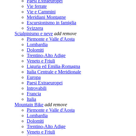
Paesi Extraeuropei
Vie ferrate
Vie e Cammini
Meridiani Montagne
Escursionismo in famiglia
Svizzera
Scialpinismo e neve
add
remove
Piemonte e Valle d'Aosta
Lombardia
Dolomiti
Trentino-Alto Adige
Veneto e Friuli
Liguria ed Emilia-Romagna
Italia Centrale e Meridionale
Europa
Paesi Extraeuropei
Introvabili
Francia
Italia
Mountain Bike
add
remove
Piemonte e Valle d'Aosta
Lombardia
Dolomiti
Trentino-Alto Adige
Veneto e Friuli