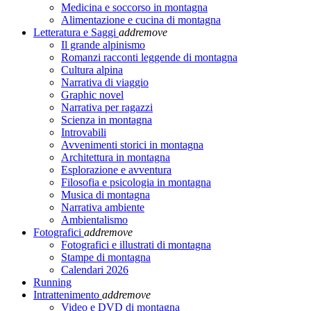
Medicina e soccorso in montagna
Alimentazione e cucina di montagna
Letteratura e Saggi
add
remove
Il grande alpinismo
Romanzi racconti leggende di montagna
Cultura alpina
Narrativa di viaggio
Graphic novel
Narrativa per ragazzi
Scienza in montagna
Introvabili
Avvenimenti storici in montagna
Architettura in montagna
Esplorazione e avventura
Filosofia e psicologia in montagna
Musica di montagna
Narrativa ambiente
Ambientalismo
Fotografici
add
remove
Fotografici e illustrati di montagna
Stampe di montagna
Calendari 2026
Running
Intrattenimento
add
remove
Video e DVD di montagna