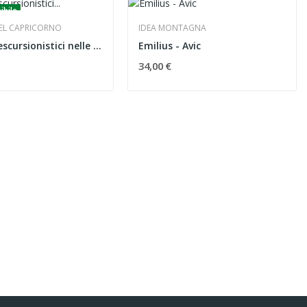
ibile
DEL CAPRICORNO
IDEA MONTAGNA
Itinerari escursionistici nelle Alpi Liguri e...
Emilius - Avic
34,00 €