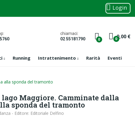
Login
chiamaci:
p:
0,00 €
0
02 55181790
05760
0
ci
Running
Intrattenimento
Rarità
Eventi
ba alla sponda del tramonto
l lago Maggiore. Camminate dalla
alla sponda del tramonto
anza - Editore: Editoriale Delfino