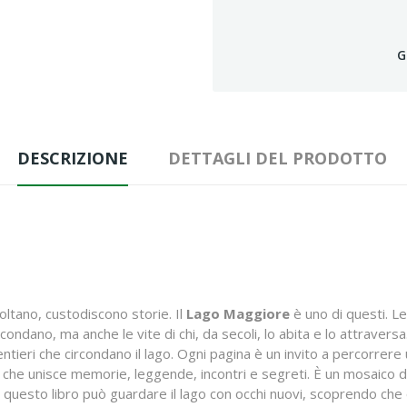
G
DESCRIZIONE
DETTAGLI DEL PRODOTTO
coltano, custodiscono storie. Il
Lago Maggiore
è uno di questi. L
ircondano, ma anche le vite di chi, da secoli, lo abita e lo attravers
ntieri che circondano il lago. Ogni pagina è un invito a percorrer
o che unisce memorie, leggende, incontri e segreti. È un mosaico di 
gge questo libro può guardare il lago con occhi nuovi, scoprendo ch