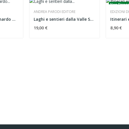
Non Dispon
ANDREA PARODI EDITORE
EDIZIONI 
Vélan e Gran San Bernardo Meridiani Montagne
Laghi e sentieri dalla Valle Stura alla Valle Po
19,00 €
8,90 €