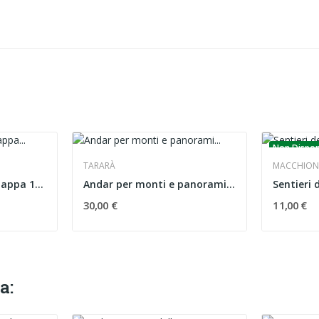
Non Dispon
TARARÀ
MACCHIONE
Lago Maggiore 305 mappa 1:25000
Andar per monti e panorami del Lago Maggiore
Sentieri
30,00 €
11,00 €
a: