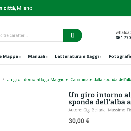
n città
, Milano
whatsap
351 77
 e Mappe
Manuali
Letteratura e Saggi
Fotografi
Un giro intorno al lago Maggiore. Camminate dalla sponda dell’al
Un giro intorno a
sponda dell’alba 
Autore: Gigi Bellaria, Massimo Fid
30,00 €