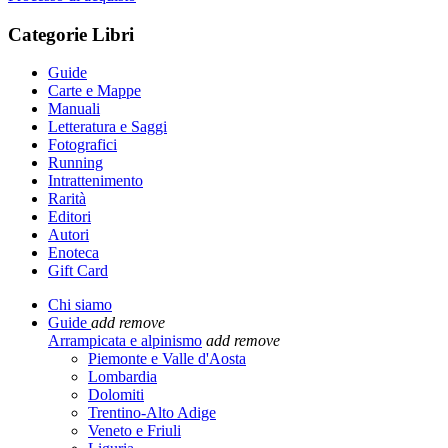
Categorie Libri
Guide
Carte e Mappe
Manuali
Letteratura e Saggi
Fotografici
Running
Intrattenimento
Rarità
Editori
Autori
Enoteca
Gift Card
Chi siamo
Guide
add
remove
Arrampicata e alpinismo
add
remove
Piemonte e Valle d'Aosta
Lombardia
Dolomiti
Trentino-Alto Adige
Veneto e Friuli