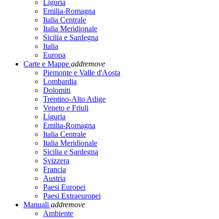
Liguria
Emilia-Romagna
Italia Centrale
Italia Meridionale
Sicilia e Sardegna
Italia
Europa
Carte e Mappe
add
remove
Piemonte e Valle d'Aosta
Lombardia
Dolomiti
Trentino-Alto Adige
Veneto e Friuli
Liguria
Emilia-Romagna
Italia Centrale
Italia Meridionale
Sicilia e Sardegna
Svizzera
Francia
Austria
Paesi Europei
Paesi Extraeuropei
Manuali
add
remove
Ambiente