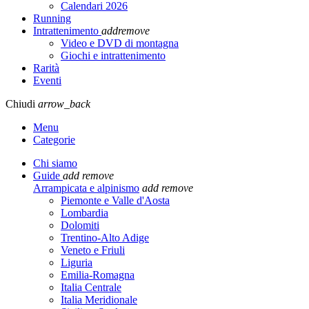
Calendari 2026
Running
Intrattenimento
add
remove
Video e DVD di montagna
Giochi e intrattenimento
Rarità
Eventi
Chiudi
arrow_back
Menu
Categorie
Chi siamo
Guide
add
remove
Arrampicata e alpinismo
add
remove
Piemonte e Valle d'Aosta
Lombardia
Dolomiti
Trentino-Alto Adige
Veneto e Friuli
Liguria
Emilia-Romagna
Italia Centrale
Italia Meridionale