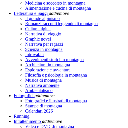
Medicina e soccorso in montagna
Alimentazione e cucina di montagna
Letteratura e Saggi
add
remove
Il grande alpinismo
Romanzi racconti leggende di montagna
Cultura alpina
Narrativa di viaggio
Graphic novel
Narrativa per ragazzi
Scienza in montagna
Introvabili
Avvenimenti storici in montagna
Architettura in montagna
Esplorazione e avventura
Filosofia e psicologia in montagna
Musica di montagna
Narrativa ambiente
Ambientalismo
Fotografici
add
remove
Fotografici e illustrati di montagna
Stampe di montagna
Calendari 2026
Running
Intrattenimento
add
remove
Video e DVD di montagna