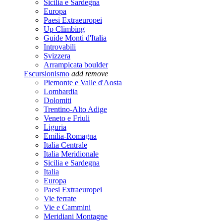
Sicilia e Sardegna
Europa
Paesi Extraeuropei
Up Climbing
Guide Monti d'Italia
Introvabili
Svizzera
Arrampicata boulder
Escursionismo
add
remove
Piemonte e Valle d'Aosta
Lombardia
Dolomiti
Trentino-Alto Adige
Veneto e Friuli
Liguria
Emilia-Romagna
Italia Centrale
Italia Meridionale
Sicilia e Sardegna
Italia
Europa
Paesi Extraeuropei
Vie ferrate
Vie e Cammini
Meridiani Montagne