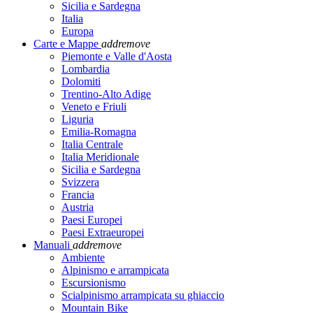
Sicilia e Sardegna
Italia
Europa
Carte e Mappe
add
remove
Piemonte e Valle d'Aosta
Lombardia
Dolomiti
Trentino-Alto Adige
Veneto e Friuli
Liguria
Emilia-Romagna
Italia Centrale
Italia Meridionale
Sicilia e Sardegna
Svizzera
Francia
Austria
Paesi Europei
Paesi Extraeuropei
Manuali
add
remove
Ambiente
Alpinismo e arrampicata
Escursionismo
Scialpinismo arrampicata su ghiaccio
Mountain Bike