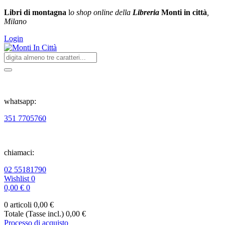
Libri di montagna
l
o shop online della
Libreria
Monti in città
,
Milano
Login
whatsapp:
351 7705760
chiamaci:
02 55181790
Wishlist
0
0,00 €
0
0 articoli
0,00 €
Totale (Tasse incl.)
0,00 €
Processo di acquisto