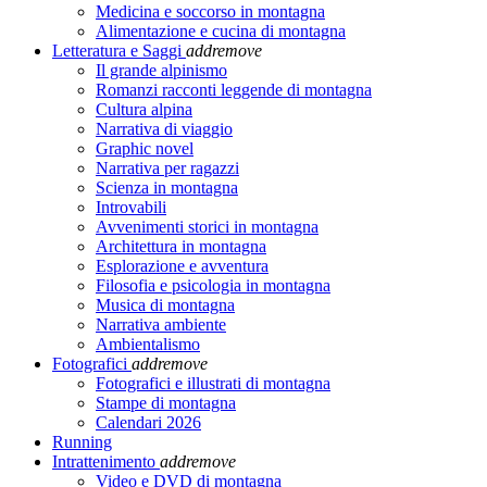
Medicina e soccorso in montagna
Alimentazione e cucina di montagna
Letteratura e Saggi
add
remove
Il grande alpinismo
Romanzi racconti leggende di montagna
Cultura alpina
Narrativa di viaggio
Graphic novel
Narrativa per ragazzi
Scienza in montagna
Introvabili
Avvenimenti storici in montagna
Architettura in montagna
Esplorazione e avventura
Filosofia e psicologia in montagna
Musica di montagna
Narrativa ambiente
Ambientalismo
Fotografici
add
remove
Fotografici e illustrati di montagna
Stampe di montagna
Calendari 2026
Running
Intrattenimento
add
remove
Video e DVD di montagna