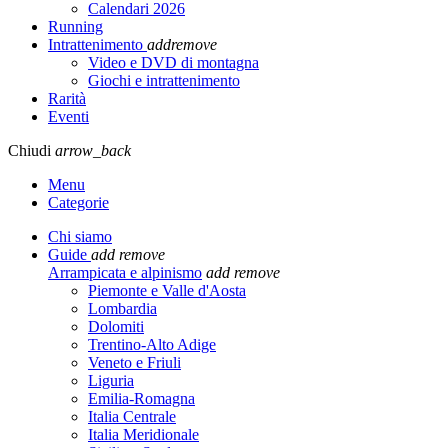
Calendari 2026
Running
Intrattenimento
add
remove
Video e DVD di montagna
Giochi e intrattenimento
Rarità
Eventi
Chiudi
arrow_back
Menu
Categorie
Chi siamo
Guide
add
remove
Arrampicata e alpinismo
add
remove
Piemonte e Valle d'Aosta
Lombardia
Dolomiti
Trentino-Alto Adige
Veneto e Friuli
Liguria
Emilia-Romagna
Italia Centrale
Italia Meridionale