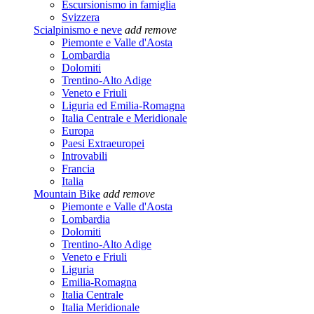
Escursionismo in famiglia
Svizzera
Scialpinismo e neve
add
remove
Piemonte e Valle d'Aosta
Lombardia
Dolomiti
Trentino-Alto Adige
Veneto e Friuli
Liguria ed Emilia-Romagna
Italia Centrale e Meridionale
Europa
Paesi Extraeuropei
Introvabili
Francia
Italia
Mountain Bike
add
remove
Piemonte e Valle d'Aosta
Lombardia
Dolomiti
Trentino-Alto Adige
Veneto e Friuli
Liguria
Emilia-Romagna
Italia Centrale
Italia Meridionale