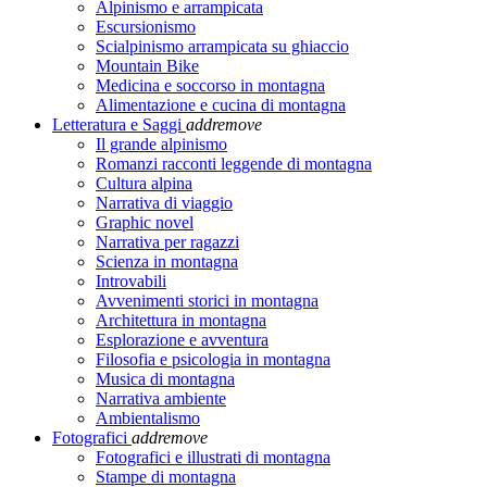
Alpinismo e arrampicata
Escursionismo
Scialpinismo arrampicata su ghiaccio
Mountain Bike
Medicina e soccorso in montagna
Alimentazione e cucina di montagna
Letteratura e Saggi
add
remove
Il grande alpinismo
Romanzi racconti leggende di montagna
Cultura alpina
Narrativa di viaggio
Graphic novel
Narrativa per ragazzi
Scienza in montagna
Introvabili
Avvenimenti storici in montagna
Architettura in montagna
Esplorazione e avventura
Filosofia e psicologia in montagna
Musica di montagna
Narrativa ambiente
Ambientalismo
Fotografici
add
remove
Fotografici e illustrati di montagna
Stampe di montagna