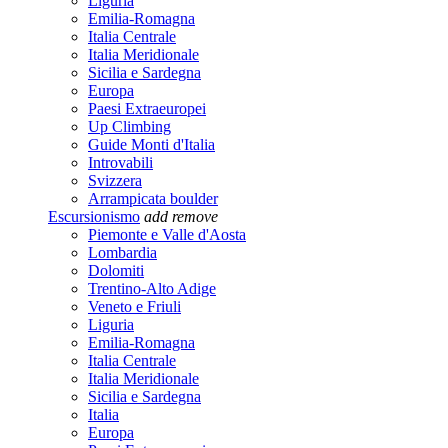
Liguria
Emilia-Romagna
Italia Centrale
Italia Meridionale
Sicilia e Sardegna
Europa
Paesi Extraeuropei
Up Climbing
Guide Monti d'Italia
Introvabili
Svizzera
Arrampicata boulder
Escursionismo
add
remove
Piemonte e Valle d'Aosta
Lombardia
Dolomiti
Trentino-Alto Adige
Veneto e Friuli
Liguria
Emilia-Romagna
Italia Centrale
Italia Meridionale
Sicilia e Sardegna
Italia
Europa