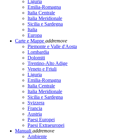
Liguria
Emilia-Romagna
Italia Centrale
Italia Meridionale
Sicilia e Sardegna
Italia
Europa
Carte e Mappe
add
remove
Piemonte e Valle d'Aosta
Lombardia
Dolomiti
Trentino-Alto Adige
Veneto e Friuli
Liguria
Emilia-Romagna
Italia Centrale
Italia Meridionale
Sicilia e Sardegna
Svizzera
Francia
Austria
Paesi Europei
Paesi Extraeuropei
Manuali
add
remove
Ambiente