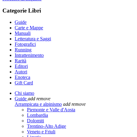
Categorie Libri
Guide
Carte e Mappe
Manuali
Letteratura e Saggi
Fotografici
Running
Intrattenimento
Rarità
Editori
Autori
Enoteca
Gift Card
Chi siamo
Guide
add
remove
Arrampicata e alpinismo
add
remove
Piemonte e Valle d'Aosta
Lombardia
Dolomiti
Trentino-Alto Adige
Veneto e Friuli