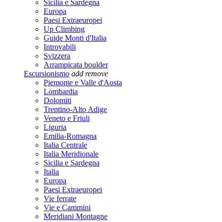
Sicilia e Sardegna
Europa
Paesi Extraeuropei
Up Climbing
Guide Monti d'Italia
Introvabili
Svizzera
Arrampicata boulder
Escursionismo
add
remove
Piemonte e Valle d'Aosta
Lombardia
Dolomiti
Trentino-Alto Adige
Veneto e Friuli
Liguria
Emilia-Romagna
Italia Centrale
Italia Meridionale
Sicilia e Sardegna
Italia
Europa
Paesi Extraeuropei
Vie ferrate
Vie e Cammini
Meridiani Montagne