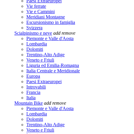
Paesi Extraeuropei
Vie ferrate
Vie e Cammini
Meridiani Montagne
Escursionismo in famiglia
Svizzera
Scialpinismo e neve
add
remove
Piemonte e Valle d'Aosta
Lombardia
Dolomiti
Trentino-Alto Adige
Veneto e Friuli
Liguria ed Emilia-Romagna
Italia Centrale e Meridionale
Europa
Paesi Extraeuropei
Introvabili
Francia
Italia
Mountain Bike
add
remove
Piemonte e Valle d'Aosta
Lombardia
Dolomiti
Trentino-Alto Adige
Veneto e Friuli