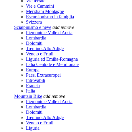
Vie ferrate
Vie e Cammini
Meridiani Montagne
Escursionismo in famiglia
Svizzera
Scialpinismo e neve
add
remove
Piemonte e Valle d'Aosta
Lombardia
Dolomiti
Trentino-Alto Adige
Veneto e Friuli
Liguria ed Emilia-Romagna
Italia Centrale e Meridionale
Europa
Paesi Extraeuropei
Introvabili
Francia
Italia
Mountain Bike
add
remove
Piemonte e Valle d'Aosta
Lombardia
Dolomiti
Trentino-Alto Adige
Veneto e Friuli
Liguria