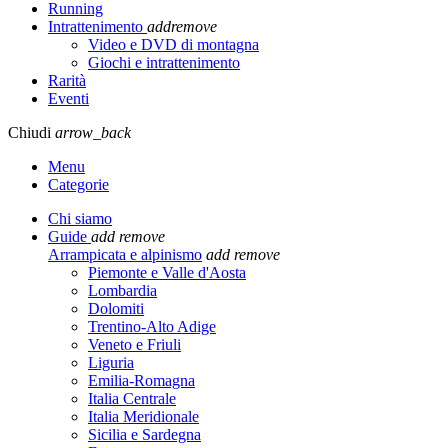
Running
Intrattenimento
add
remove
Video e DVD di montagna
Giochi e intrattenimento
Rarità
Eventi
Chiudi
arrow_back
Menu
Categorie
Chi siamo
Guide
add
remove
Arrampicata e alpinismo
add
remove
Piemonte e Valle d'Aosta
Lombardia
Dolomiti
Trentino-Alto Adige
Veneto e Friuli
Liguria
Emilia-Romagna
Italia Centrale
Italia Meridionale
Sicilia e Sardegna