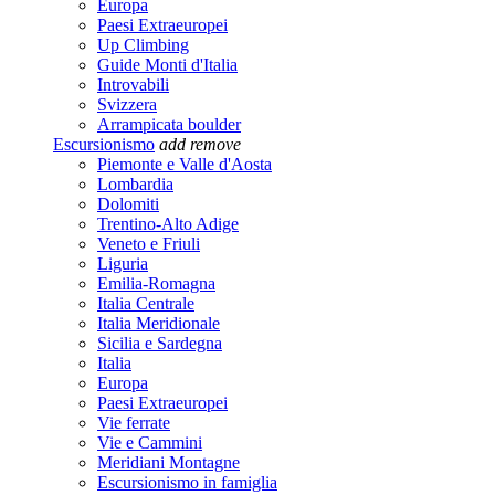
Europa
Paesi Extraeuropei
Up Climbing
Guide Monti d'Italia
Introvabili
Svizzera
Arrampicata boulder
Escursionismo
add
remove
Piemonte e Valle d'Aosta
Lombardia
Dolomiti
Trentino-Alto Adige
Veneto e Friuli
Liguria
Emilia-Romagna
Italia Centrale
Italia Meridionale
Sicilia e Sardegna
Italia
Europa
Paesi Extraeuropei
Vie ferrate
Vie e Cammini
Meridiani Montagne
Escursionismo in famiglia