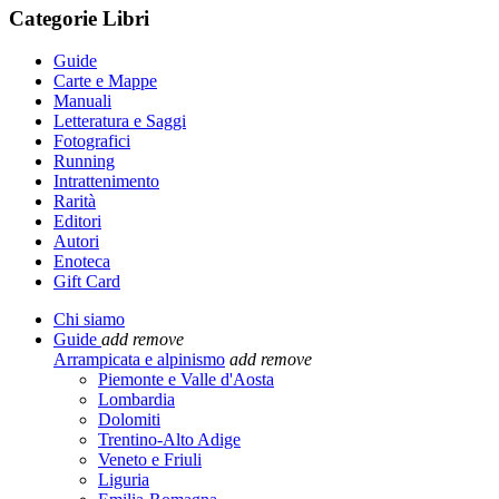
Categorie Libri
Guide
Carte e Mappe
Manuali
Letteratura e Saggi
Fotografici
Running
Intrattenimento
Rarità
Editori
Autori
Enoteca
Gift Card
Chi siamo
Guide
add
remove
Arrampicata e alpinismo
add
remove
Piemonte e Valle d'Aosta
Lombardia
Dolomiti
Trentino-Alto Adige
Veneto e Friuli
Liguria