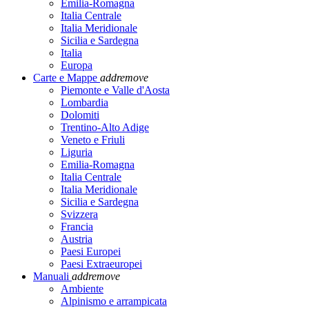
Emilia-Romagna
Italia Centrale
Italia Meridionale
Sicilia e Sardegna
Italia
Europa
Carte e Mappe
add
remove
Piemonte e Valle d'Aosta
Lombardia
Dolomiti
Trentino-Alto Adige
Veneto e Friuli
Liguria
Emilia-Romagna
Italia Centrale
Italia Meridionale
Sicilia e Sardegna
Svizzera
Francia
Austria
Paesi Europei
Paesi Extraeuropei
Manuali
add
remove
Ambiente
Alpinismo e arrampicata