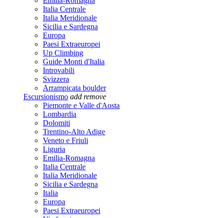
Emilia-Romagna
Italia Centrale
Italia Meridionale
Sicilia e Sardegna
Europa
Paesi Extraeuropei
Up Climbing
Guide Monti d'Italia
Introvabili
Svizzera
Arrampicata boulder
Escursionismo
add
remove
Piemonte e Valle d'Aosta
Lombardia
Dolomiti
Trentino-Alto Adige
Veneto e Friuli
Liguria
Emilia-Romagna
Italia Centrale
Italia Meridionale
Sicilia e Sardegna
Italia
Europa
Paesi Extraeuropei