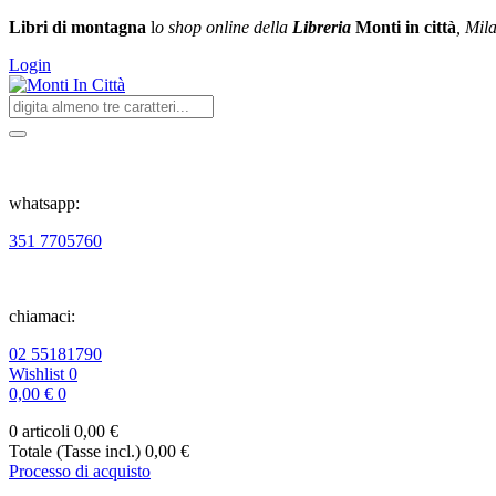
Libri di montagna
l
o shop online della
Libreria
Monti in città
, Mil
Login
whatsapp:
351 7705760
chiamaci:
02 55181790
Wishlist
0
0,00 €
0
0 articoli
0,00 €
Totale (Tasse incl.)
0,00 €
Processo di acquisto