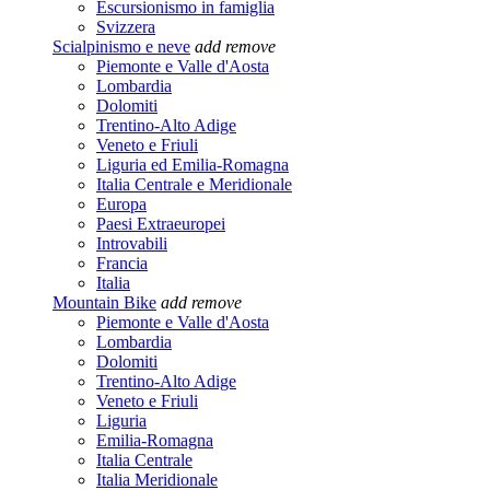
Escursionismo in famiglia
Svizzera
Scialpinismo e neve
add
remove
Piemonte e Valle d'Aosta
Lombardia
Dolomiti
Trentino-Alto Adige
Veneto e Friuli
Liguria ed Emilia-Romagna
Italia Centrale e Meridionale
Europa
Paesi Extraeuropei
Introvabili
Francia
Italia
Mountain Bike
add
remove
Piemonte e Valle d'Aosta
Lombardia
Dolomiti
Trentino-Alto Adige
Veneto e Friuli
Liguria
Emilia-Romagna
Italia Centrale
Italia Meridionale