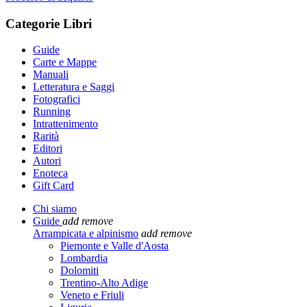
Categorie Libri
Guide
Carte e Mappe
Manuali
Letteratura e Saggi
Fotografici
Running
Intrattenimento
Rarità
Editori
Autori
Enoteca
Gift Card
Chi siamo
Guide
add
remove
Arrampicata e alpinismo
add
remove
Piemonte e Valle d'Aosta
Lombardia
Dolomiti
Trentino-Alto Adige
Veneto e Friuli