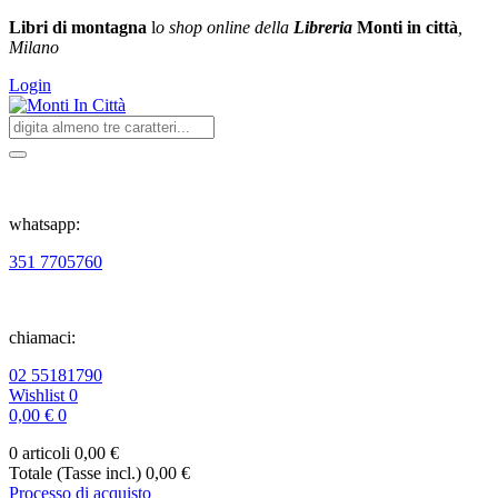
Libri di montagna
l
o shop online della
Libreria
Monti in città
,
Milano
Login
whatsapp:
351 7705760
chiamaci:
02 55181790
Wishlist
0
0,00 €
0
0 articoli
0,00 €
Totale (Tasse incl.)
0,00 €
Processo di acquisto