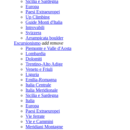
Sicilia e Sardegna
Europa
Paesi Extraeuropei
Up Climbing
Guide Monti d'Italia
Introvabili
Svizzera
Arrampicata boulder
Escursionismo
add
remove
Piemonte e Valle d'Aosta
Lombardia
Dolomiti
Trentino-Alto Adige
Veneto e Friuli
Liguria
Emilia-Romagna
Italia Centrale
Italia Meridionale
Sicilia e Sardegna
Italia
Europa
Paesi Extraeuropei
Vie ferrate
Vie e Cammini
Meridiani Montagne