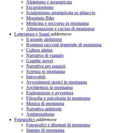
Alpinismo e arrampicata
Escursionismo
Scialpinismo arrampicata su ghiaccio
Mountain Bike
Medicina e soccorso in montagna
Alimentazione e cucina di montagna
Letteratura e Saggi
add
remove
Il grande alpinismo
Romanzi racconti leggende di montagna
Cultura alpina
Narrativa di viaggio
Graphic novel
Narrativa per ragazzi
Scienza in montagna
Introvabili
Avvenimenti storici in montagna
Architettura in montagna
Esplorazione e avventura
Filosofia e psicologia in montagna
Musica di montagna
Narrativa ambiente
Ambientalismo
Fotografici
add
remove
Fotografici e illustrati di montagna
Stampe di montagna