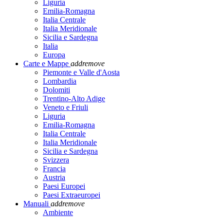
Liguria
Emilia-Romagna
Italia Centrale
Italia Meridionale
Sicilia e Sardegna
Italia
Europa
Carte e Mappe
add
remove
Piemonte e Valle d'Aosta
Lombardia
Dolomiti
Trentino-Alto Adige
Veneto e Friuli
Liguria
Emilia-Romagna
Italia Centrale
Italia Meridionale
Sicilia e Sardegna
Svizzera
Francia
Austria
Paesi Europei
Paesi Extraeuropei
Manuali
add
remove
Ambiente