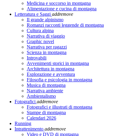
Medicina e soccorso in montagna
Alimentazione e cucina di montagna
Letteratura e Saggi
add
remove
Il grande alpinismo
Romanzi racconti leggende di montagna
Cultura alpina
Narrativa di viaggio
Graphic novel
Narrativa per ragazzi
Scienza in montagna
Introvabili
Avvenimenti storici in montagna
Architettura in montagna
Esplorazione e avventura
Filosofia e psicologia in montagna
Musica di montagna
Narrativa ambiente
Ambientalismo
Fotografici
add
remove
Fotografici e illustrati di montagna
Stampe di montagna
Calendari 2026
Running
Intrattenimento
add
remove
Video e DVD di montagna