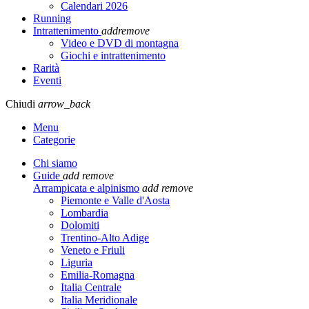
Calendari 2026
Running
Intrattenimento
add
remove
Video e DVD di montagna
Giochi e intrattenimento
Rarità
Eventi
Chiudi
arrow_back
Menu
Categorie
Chi siamo
Guide
add
remove
Arrampicata e alpinismo
add
remove
Piemonte e Valle d'Aosta
Lombardia
Dolomiti
Trentino-Alto Adige
Veneto e Friuli
Liguria
Emilia-Romagna
Italia Centrale
Italia Meridionale