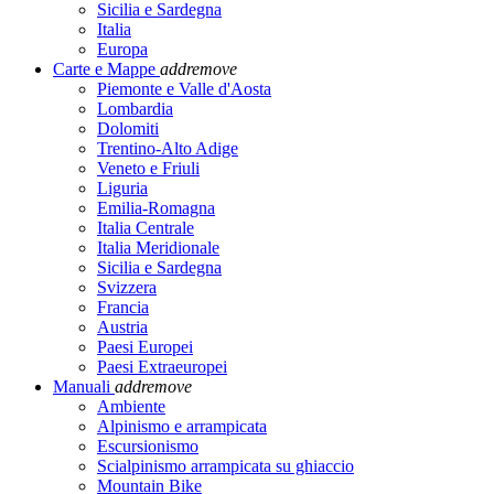
Sicilia e Sardegna
Italia
Europa
Carte e Mappe
add
remove
Piemonte e Valle d'Aosta
Lombardia
Dolomiti
Trentino-Alto Adige
Veneto e Friuli
Liguria
Emilia-Romagna
Italia Centrale
Italia Meridionale
Sicilia e Sardegna
Svizzera
Francia
Austria
Paesi Europei
Paesi Extraeuropei
Manuali
add
remove
Ambiente
Alpinismo e arrampicata
Escursionismo
Scialpinismo arrampicata su ghiaccio
Mountain Bike