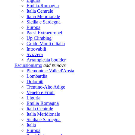
Liguria
Emilia-Romagna
Italia Centrale
Italia Meridionale
Sicilia e Sardegna
Europa
Paesi Extraeuropei
Up Climbing
Guide Monti d'Italia
Introvabili
Svizzera
Arrampicata boulder
Escursionismo
add
remove
Piemonte e Valle d'Aosta
Lombardia
Dolomiti
Trentino-Alto Adige
Veneto e Friuli
Liguria
Emilia-Romagna
Italia Centrale
Italia Meridionale
Sicilia e Sardegna
Italia
Europa