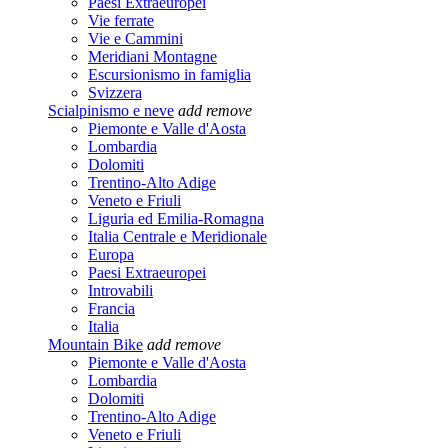
Paesi Extraeuropei
Vie ferrate
Vie e Cammini
Meridiani Montagne
Escursionismo in famiglia
Svizzera
Scialpinismo e neve
add
remove
Piemonte e Valle d'Aosta
Lombardia
Dolomiti
Trentino-Alto Adige
Veneto e Friuli
Liguria ed Emilia-Romagna
Italia Centrale e Meridionale
Europa
Paesi Extraeuropei
Introvabili
Francia
Italia
Mountain Bike
add
remove
Piemonte e Valle d'Aosta
Lombardia
Dolomiti
Trentino-Alto Adige
Veneto e Friuli