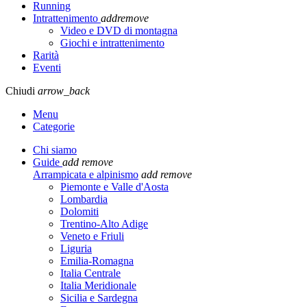
Running
Intrattenimento
add
remove
Video e DVD di montagna
Giochi e intrattenimento
Rarità
Eventi
Chiudi
arrow_back
Menu
Categorie
Chi siamo
Guide
add
remove
Arrampicata e alpinismo
add
remove
Piemonte e Valle d'Aosta
Lombardia
Dolomiti
Trentino-Alto Adige
Veneto e Friuli
Liguria
Emilia-Romagna
Italia Centrale
Italia Meridionale
Sicilia e Sardegna