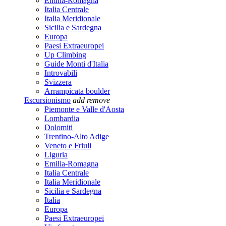
Emilia-Romagna
Italia Centrale
Italia Meridionale
Sicilia e Sardegna
Europa
Paesi Extraeuropei
Up Climbing
Guide Monti d'Italia
Introvabili
Svizzera
Arrampicata boulder
Escursionismo
add
remove
Piemonte e Valle d'Aosta
Lombardia
Dolomiti
Trentino-Alto Adige
Veneto e Friuli
Liguria
Emilia-Romagna
Italia Centrale
Italia Meridionale
Sicilia e Sardegna
Italia
Europa
Paesi Extraeuropei