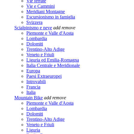
Vie ferrate
Vie e Cammini
Meridiani Montagne
Escursionismo in famiglia
Svizzera
Scialpinismo e neve
add
remove
Piemonte e Valle d'Aosta
Lombardia
Dolomiti
Trentino-Alto Adige
Veneto e Friuli
Liguria ed Emilia-Romagna
Italia Centrale e Meridionale
Europa
Paesi Extraeuropei
Introvabili
Francia
Italia
Mountain Bike
add
remove
Piemonte e Valle d'Aosta
Lombardia
Dolomiti
Trentino-Alto Adige
Veneto e Friuli
Liguria