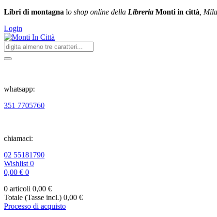
Libri di montagna
l
o shop online della
Libreria
Monti in città
, Mil
Login
whatsapp:
351 7705760
chiamaci:
02 55181790
Wishlist
0
0,00 €
0
0 articoli
0,00 €
Totale (Tasse incl.)
0,00 €
Processo di acquisto