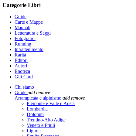
Categorie Libri
Guide
Carte e Mappe
Manuali
Letteratura e Saggi
Fotografici
Running
Intrattenimento
Rarità
Editori
Autori
Enoteca
Gift Card
Chi siamo
Guide
add
remove
Arrampicata e alpinismo
add
remove
Piemonte e Valle d'Aosta
Lombardia
Dolomiti
Trentino-Alto Adige
Veneto e Friuli
Liguria