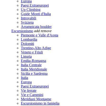
Europa
Paesi Extraeuropei
Up Climbing
Guide Monti d'Italia
Introvabili
Svizzera
Arrampicata boulder
Escursionismo
add
remove
Piemonte e Valle d'Aosta
Lombardia
Dolomiti
Trentino-Alto Adige
Veneto e Friuli
Liguria
Emilia-Romagna
Italia Centrale
Italia Meridionale
Sicilia e Sardegna
Italia
Europa
Paesi Extraeuropei
Vie ferrate
Vie e Cammini
Meridiani Montagne
Escursionismo in famiglia