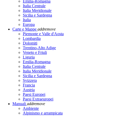
Emilia-Romagna
Italia Centrale
Italia Meridionale
Sicilia e Sardegna
Italia
Europa
Carte e Mappe
add
remove
Piemonte e Valle d'Aosta
Lombardia
Dolomiti
Trentino-Alto Adige
Veneto e Friuli
Liguria
Emilia-Romagna
Italia Centrale
Italia Meridionale
Sicilia e Sardegna
Svizzera
Francia
Austria
Paesi Europei
Paesi Extraeuropei
Manuali
add
remove
Ambiente
Alpinismo e arrampicata