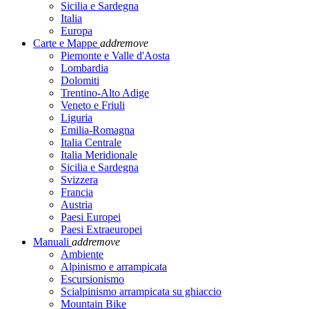
Sicilia e Sardegna
Italia
Europa
Carte e Mappe
add
remove
Piemonte e Valle d'Aosta
Lombardia
Dolomiti
Trentino-Alto Adige
Veneto e Friuli
Liguria
Emilia-Romagna
Italia Centrale
Italia Meridionale
Sicilia e Sardegna
Svizzera
Francia
Austria
Paesi Europei
Paesi Extraeuropei
Manuali
add
remove
Ambiente
Alpinismo e arrampicata
Escursionismo
Scialpinismo arrampicata su ghiaccio
Mountain Bike