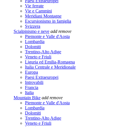
Paesi Extraeuropei
Vie ferrate
Vie e Cammini
Meridiani Montagne
Escursionismo in famiglia
Svizzera
Scialpinismo e neve
add
remove
Piemonte e Valle d'Aosta
Lombardia
Dolomiti
Trentino-Alto Adige
Veneto e Friuli
Liguria ed Emilia-Romagna
Italia Centrale e Meridionale
Europa
Paesi Extraeuropei
Introvabili
Francia
Italia
Mountain Bike
add
remove
Piemonte e Valle d'Aosta
Lombardia
Dolomiti
Trentino-Alto Adige
Veneto e Friuli