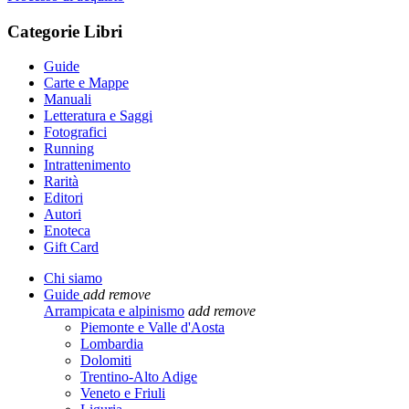
Categorie Libri
Guide
Carte e Mappe
Manuali
Letteratura e Saggi
Fotografici
Running
Intrattenimento
Rarità
Editori
Autori
Enoteca
Gift Card
Chi siamo
Guide
add
remove
Arrampicata e alpinismo
add
remove
Piemonte e Valle d'Aosta
Lombardia
Dolomiti
Trentino-Alto Adige
Veneto e Friuli