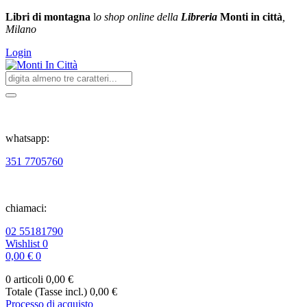
Libri di montagna
l
o shop online della
Libreria
Monti in città
,
Milano
Login
whatsapp:
351 7705760
chiamaci:
02 55181790
Wishlist
0
0,00 €
0
0 articoli
0,00 €
Totale (Tasse incl.)
0,00 €
Processo di acquisto