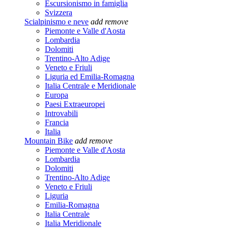
Escursionismo in famiglia
Svizzera
Scialpinismo e neve
add
remove
Piemonte e Valle d'Aosta
Lombardia
Dolomiti
Trentino-Alto Adige
Veneto e Friuli
Liguria ed Emilia-Romagna
Italia Centrale e Meridionale
Europa
Paesi Extraeuropei
Introvabili
Francia
Italia
Mountain Bike
add
remove
Piemonte e Valle d'Aosta
Lombardia
Dolomiti
Trentino-Alto Adige
Veneto e Friuli
Liguria
Emilia-Romagna
Italia Centrale
Italia Meridionale