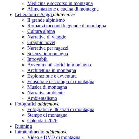
Medicina e soccorso in montagna
Alimentazione e cucina di montagna
Letteratura e Saggi
add
remove
Il grande alpinismo
Romanzi racconti leggende di montagna
Cultura alpina
Narrativa di viaggio
Graphic novel
Narrativa per ragazzi
Scienza in montagna
Introvabili
Avvenimenti storici in montagna
Architettura in montagna
Esplorazione e avventura
Filosofia e psicologia in montagna
Musica di montagna
Narrativa ambiente
Ambientalismo
Fotografici
add
remove
Fotografici e illustrati di montagna
Stampe di montagna
Calendari 2026
Running
Intrattenimento
add
remove
Video e DVD di montagna