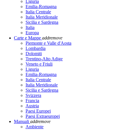
Liguria
Emilia-Romagna
Italia Centrale
Italia Meridionale
Sicilia e Sardegna
Italia
Europa
Carte e Mappe
add
remove
Piemonte e Valle d'Aosta
Lombardia
Dolomiti
Trentino-Alto Adige
Veneto e Friuli
Liguria
Emilia-Romagna
Italia Centrale
Italia Meridionale
Sicilia e Sardegna
Svizzera
Francia
Austria
Paesi Europei
Paesi Extraeuropei
Manuali
add
remove
Ambiente