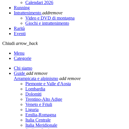
Calendari 2026
Running
Intrattenimento
add
remove
Video e DVD di montagna
Giochi e intrattenimento
Rarità
Eventi
Chiudi
arrow_back
Menu
Categorie
Chi siamo
Guide
add
remove
Arrampicata e alpinismo
add
remove
Piemonte e Valle d'Aosta
Lombardia
Dolomiti
Trentino-Alto Adige
Veneto e Friuli
Liguria
Emilia-Romagna
Italia Centrale
Italia Meridionale