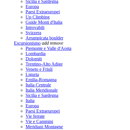
Sicilia e Sardegna
Europa
Paesi Extraeuropei
Up Climbing
Guide Monti d'Italia
Introvabili
Svizzera
Arrampicata boulder
Escursionismo
add
remove
Piemonte e Valle d'Aosta
Lombardia
Dolomiti
Trentino-Alto Adige
Veneto e Friuli
Liguria
Emilia-Romagna
Italia Centrale
Italia Meridionale
Sicilia e Sardegna
Italia
Europa
Paesi Extraeuropei
Vie ferrate
Vie e Cammini
Meridiani Montagne