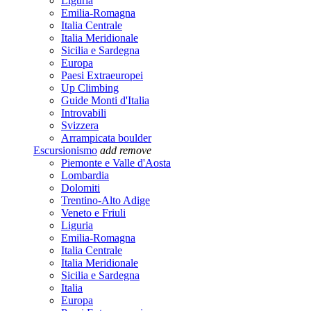
Liguria
Emilia-Romagna
Italia Centrale
Italia Meridionale
Sicilia e Sardegna
Europa
Paesi Extraeuropei
Up Climbing
Guide Monti d'Italia
Introvabili
Svizzera
Arrampicata boulder
Escursionismo
add
remove
Piemonte e Valle d'Aosta
Lombardia
Dolomiti
Trentino-Alto Adige
Veneto e Friuli
Liguria
Emilia-Romagna
Italia Centrale
Italia Meridionale
Sicilia e Sardegna
Italia
Europa