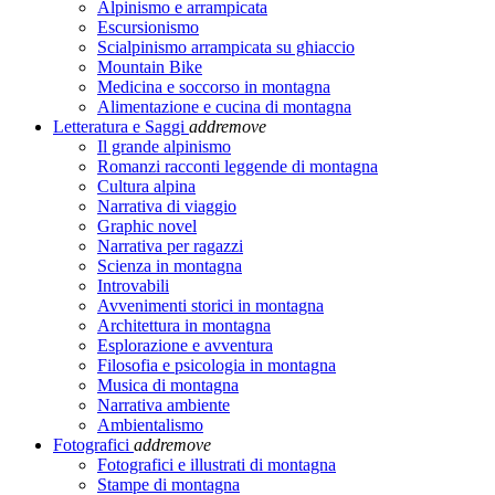
Alpinismo e arrampicata
Escursionismo
Scialpinismo arrampicata su ghiaccio
Mountain Bike
Medicina e soccorso in montagna
Alimentazione e cucina di montagna
Letteratura e Saggi
add
remove
Il grande alpinismo
Romanzi racconti leggende di montagna
Cultura alpina
Narrativa di viaggio
Graphic novel
Narrativa per ragazzi
Scienza in montagna
Introvabili
Avvenimenti storici in montagna
Architettura in montagna
Esplorazione e avventura
Filosofia e psicologia in montagna
Musica di montagna
Narrativa ambiente
Ambientalismo
Fotografici
add
remove
Fotografici e illustrati di montagna
Stampe di montagna