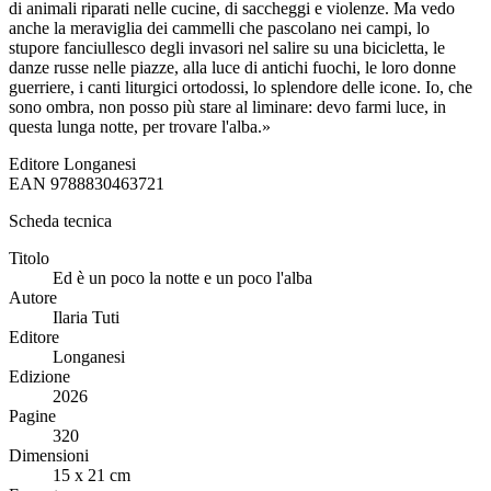
di animali riparati nelle cucine, di saccheggi e violenze. Ma vedo
anche la meraviglia dei cammelli che pascolano nei campi, lo
stupore fanciullesco degli invasori nel salire su una bicicletta, le
danze russe nelle piazze, alla luce di antichi fuochi, le loro donne
guerriere, i canti liturgici ortodossi, lo splendore delle icone. Io, che
sono ombra, non posso più stare al liminare: devo farmi luce, in
questa lunga notte, per trovare l'alba.»
Editore
Longanesi
EAN
9788830463721
Scheda tecnica
Titolo
Ed è un poco la notte e un poco l'alba
Autore
Ilaria Tuti
Editore
Longanesi
Edizione
2026
Pagine
320
Dimensioni
15 x 21 cm