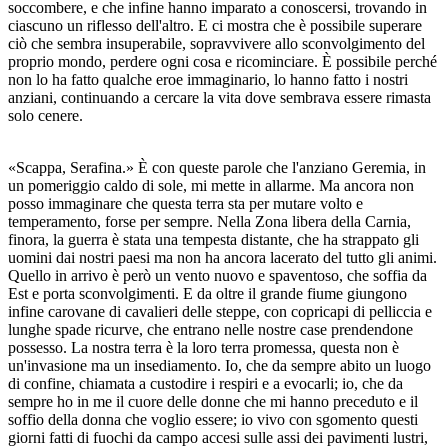
soccombere, e che infine hanno imparato a conoscersi, trovando in
ciascuno un riflesso dell'altro. E ci mostra che è possibile superare
ciò che sembra insuperabile, sopravvivere allo sconvolgimento del
proprio mondo, perdere ogni cosa e ricominciare. È possibile perché
non lo ha fatto qualche eroe immaginario, lo hanno fatto i nostri
anziani, continuando a cercare la vita dove sembrava essere rimasta
solo cenere.
«Scappa, Serafina.» È con queste parole che l'anziano Geremia, in
un pomeriggio caldo di sole, mi mette in allarme. Ma ancora non
posso immaginare che questa terra sta per mutare volto e
temperamento, forse per sempre. Nella Zona libera della Carnia,
finora, la guerra è stata una tempesta distante, che ha strappato gli
uomini dai nostri paesi ma non ha ancora lacerato del tutto gli animi.
Quello in arrivo è però un vento nuovo e spaventoso, che soffia da
Est e porta sconvolgimenti. E da oltre il grande fiume giungono
infine carovane di cavalieri delle steppe, con copricapi di pelliccia e
lunghe spade ricurve, che entrano nelle nostre case prendendone
possesso. La nostra terra è la loro terra promessa, questa non è
un'invasione ma un insediamento. Io, che da sempre abito un luogo
di confine, chiamata a custodire i respiri e a evocarli; io, che da
sempre ho in me il cuore delle donne che mi hanno preceduto e il
soffio della donna che voglio essere; io vivo con sgomento questi
giorni fatti di fuochi da campo accesi sulle assi dei pavimenti lustri,