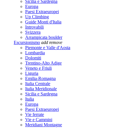
Sicilia e Sardegna
Europa
Paesi Extraeuropei
Up Climbing
Guide Monti d'Italia
Introvabili
Svizzera
Arrampicata boulder
Escursionismo
add
remove
Piemonte e Valle d'Aosta
Lombardia
Dolomiti
Trentino-Alto Adige
Veneto e Friuli
Liguria
Emilia-Romagna
Italia Centrale
Italia Meridionale
Sicilia e Sardegna
Italia
Europa
Paesi Extraeuropei
Vie ferrate
Vie e Cammini
Meridiani Montagne