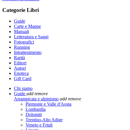
Categorie Libri
Guide
Carte e Mappe
Manuali
Letteratura e Saggi
Fotografici
Running
Intrattenimento
Rarità
Editori
Autori
Enoteca
Gift Card
Chi siamo
Guide
add
remove
Arrampicata e alpinismo
add
remove
Piemonte e Valle d'Aosta
Lombardia
Dolomiti
Trentino-Alto Adige
Veneto e Friuli