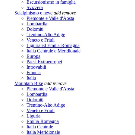
Escursionismo in famiglia
Svizzera
Scialpinismo e neve
add
remove
Piemonte e Valle d'Aosta
Lombardia
Dolomiti
Trentino-Alto Adige
Veneto e Friuli
Liguria ed Emilia-Romagna
Italia Centrale e Meridionale
Europa
Paesi Extraeuropei
Introvabili
Francia
Italia
Mountain Bike
add
remove
Piemonte e Valle d'Aosta
Lombardia
Dolomiti
Trentino-Alto Adige
Veneto e Friuli
Liguria
Emilia-Romagna
Italia Centrale
Italia Meridionale