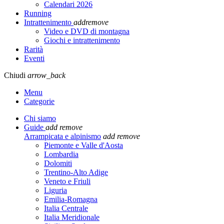
Calendari 2026
Running
Intrattenimento
add
remove
Video e DVD di montagna
Giochi e intrattenimento
Rarità
Eventi
Chiudi
arrow_back
Menu
Categorie
Chi siamo
Guide
add
remove
Arrampicata e alpinismo
add
remove
Piemonte e Valle d'Aosta
Lombardia
Dolomiti
Trentino-Alto Adige
Veneto e Friuli
Liguria
Emilia-Romagna
Italia Centrale
Italia Meridionale