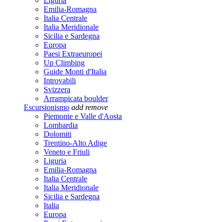
Liguria
Emilia-Romagna
Italia Centrale
Italia Meridionale
Sicilia e Sardegna
Europa
Paesi Extraeuropei
Up Climbing
Guide Monti d'Italia
Introvabili
Svizzera
Arrampicata boulder
Escursionismo
add
remove
Piemonte e Valle d'Aosta
Lombardia
Dolomiti
Trentino-Alto Adige
Veneto e Friuli
Liguria
Emilia-Romagna
Italia Centrale
Italia Meridionale
Sicilia e Sardegna
Italia
Europa