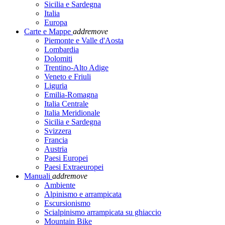
Sicilia e Sardegna
Italia
Europa
Carte e Mappe
add
remove
Piemonte e Valle d'Aosta
Lombardia
Dolomiti
Trentino-Alto Adige
Veneto e Friuli
Liguria
Emilia-Romagna
Italia Centrale
Italia Meridionale
Sicilia e Sardegna
Svizzera
Francia
Austria
Paesi Europei
Paesi Extraeuropei
Manuali
add
remove
Ambiente
Alpinismo e arrampicata
Escursionismo
Scialpinismo arrampicata su ghiaccio
Mountain Bike