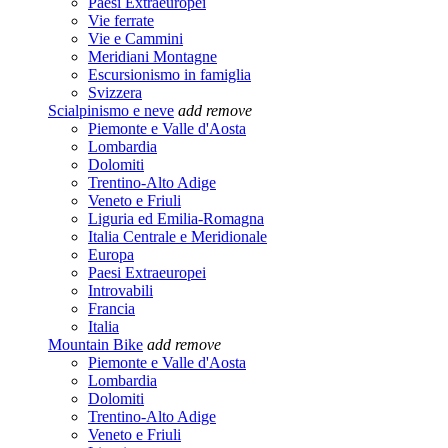
Paesi Extraeuropei
Vie ferrate
Vie e Cammini
Meridiani Montagne
Escursionismo in famiglia
Svizzera
Scialpinismo e neve
add
remove
Piemonte e Valle d'Aosta
Lombardia
Dolomiti
Trentino-Alto Adige
Veneto e Friuli
Liguria ed Emilia-Romagna
Italia Centrale e Meridionale
Europa
Paesi Extraeuropei
Introvabili
Francia
Italia
Mountain Bike
add
remove
Piemonte e Valle d'Aosta
Lombardia
Dolomiti
Trentino-Alto Adige
Veneto e Friuli