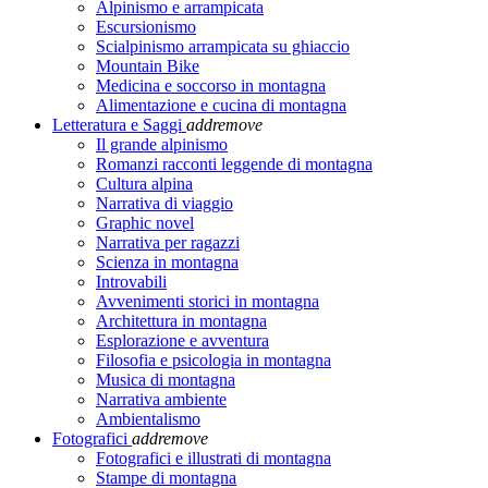
Alpinismo e arrampicata
Escursionismo
Scialpinismo arrampicata su ghiaccio
Mountain Bike
Medicina e soccorso in montagna
Alimentazione e cucina di montagna
Letteratura e Saggi
add
remove
Il grande alpinismo
Romanzi racconti leggende di montagna
Cultura alpina
Narrativa di viaggio
Graphic novel
Narrativa per ragazzi
Scienza in montagna
Introvabili
Avvenimenti storici in montagna
Architettura in montagna
Esplorazione e avventura
Filosofia e psicologia in montagna
Musica di montagna
Narrativa ambiente
Ambientalismo
Fotografici
add
remove
Fotografici e illustrati di montagna
Stampe di montagna