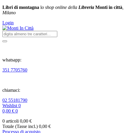
Libri di montagna
l
o shop online della
Libreria
Monti in città
,
Milano
Login
whatsapp:
351 7705760
chiamaci:
02 55181790
Wishlist
0
0,00 €
0
0 articoli
0,00 €
Totale (Tasse incl.)
0,00 €
Processo di acquisto