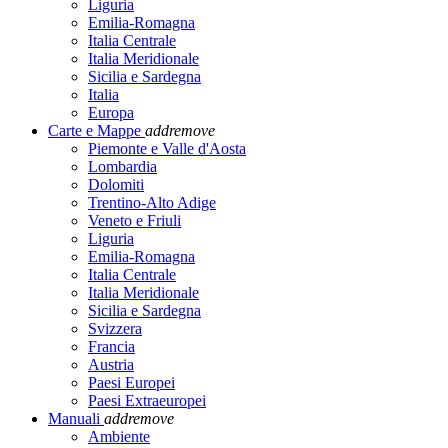
Liguria
Emilia-Romagna
Italia Centrale
Italia Meridionale
Sicilia e Sardegna
Italia
Europa
Carte e Mappe
add
remove
Piemonte e Valle d'Aosta
Lombardia
Dolomiti
Trentino-Alto Adige
Veneto e Friuli
Liguria
Emilia-Romagna
Italia Centrale
Italia Meridionale
Sicilia e Sardegna
Svizzera
Francia
Austria
Paesi Europei
Paesi Extraeuropei
Manuali
add
remove
Ambiente