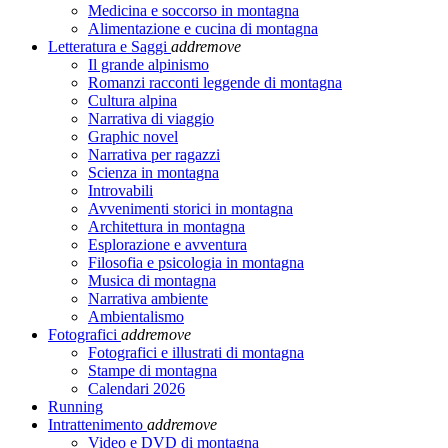
Medicina e soccorso in montagna
Alimentazione e cucina di montagna
Letteratura e Saggi
add
remove
Il grande alpinismo
Romanzi racconti leggende di montagna
Cultura alpina
Narrativa di viaggio
Graphic novel
Narrativa per ragazzi
Scienza in montagna
Introvabili
Avvenimenti storici in montagna
Architettura in montagna
Esplorazione e avventura
Filosofia e psicologia in montagna
Musica di montagna
Narrativa ambiente
Ambientalismo
Fotografici
add
remove
Fotografici e illustrati di montagna
Stampe di montagna
Calendari 2026
Running
Intrattenimento
add
remove
Video e DVD di montagna