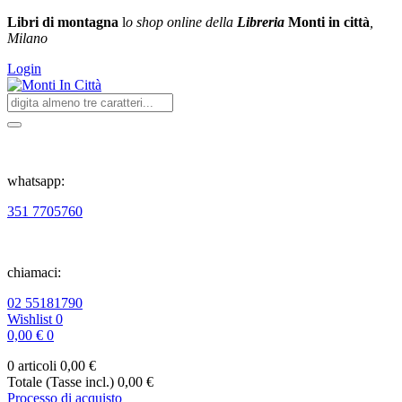
Libri di montagna
l
o shop online della
Libreria
Monti in città
,
Milano
Login
whatsapp:
351 7705760
chiamaci:
02 55181790
Wishlist
0
0,00 €
0
0 articoli
0,00 €
Totale (Tasse incl.)
0,00 €
Processo di acquisto