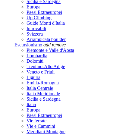
Sicilia e Sardegna
Europa
Paesi Extraeuropei
Up Climbing
Guide Monti d'Italia
Introvabili
Svizzera
Arrampicata boulder
Escursionismo
add
remove
Piemonte e Valle d'Aosta
Lombardia
Dolomiti
Trentino-Alto Adige
Veneto e Friuli
Liguria
Emilia-Romagna
Italia Centrale
Italia Meridionale
Sicilia e Sardegna
Italia
Europa
Paesi Extraeuropei
Vie ferrate
Vie e Cammini
Meridiani Montagne