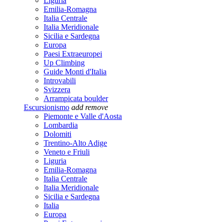
Liguria
Emilia-Romagna
Italia Centrale
Italia Meridionale
Sicilia e Sardegna
Europa
Paesi Extraeuropei
Up Climbing
Guide Monti d'Italia
Introvabili
Svizzera
Arrampicata boulder
Escursionismo
add
remove
Piemonte e Valle d'Aosta
Lombardia
Dolomiti
Trentino-Alto Adige
Veneto e Friuli
Liguria
Emilia-Romagna
Italia Centrale
Italia Meridionale
Sicilia e Sardegna
Italia
Europa