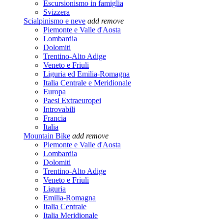
Escursionismo in famiglia
Svizzera
Scialpinismo e neve
add
remove
Piemonte e Valle d'Aosta
Lombardia
Dolomiti
Trentino-Alto Adige
Veneto e Friuli
Liguria ed Emilia-Romagna
Italia Centrale e Meridionale
Europa
Paesi Extraeuropei
Introvabili
Francia
Italia
Mountain Bike
add
remove
Piemonte e Valle d'Aosta
Lombardia
Dolomiti
Trentino-Alto Adige
Veneto e Friuli
Liguria
Emilia-Romagna
Italia Centrale
Italia Meridionale