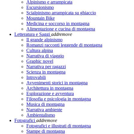
Alpinismo e arrampicata
Escursionismo
Scialpinismo arrampicata su ghiaccio
Mountain Bike
Medicina e soccorso in montagna
Alimentazione e cucina di montagna
Letteratura e Saggi
add
remove
Il grande alpinismo
Romanzi racconti leggende di montagna
Cultura alpina
Narrativa di viaggio
Graphic novel
Narrativa per ragazzi
Scienza in montagna
Introvabili
Avvenimenti storici in montagna
Architettura in montagna
Esplorazione e avventura
Filosofia e psicologia in montagna
Musica di montagna
Narrativa ambiente
Ambientalismo
Fotografici
add
remove
Fotografici e illustrati di montagna
Stampe di montagna