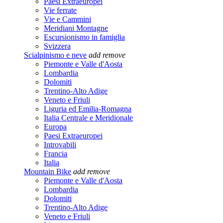
Paesi Extraeuropei
Vie ferrate
Vie e Cammini
Meridiani Montagne
Escursionismo in famiglia
Svizzera
Scialpinismo e neve
add
remove
Piemonte e Valle d'Aosta
Lombardia
Dolomiti
Trentino-Alto Adige
Veneto e Friuli
Liguria ed Emilia-Romagna
Italia Centrale e Meridionale
Europa
Paesi Extraeuropei
Introvabili
Francia
Italia
Mountain Bike
add
remove
Piemonte e Valle d'Aosta
Lombardia
Dolomiti
Trentino-Alto Adige
Veneto e Friuli