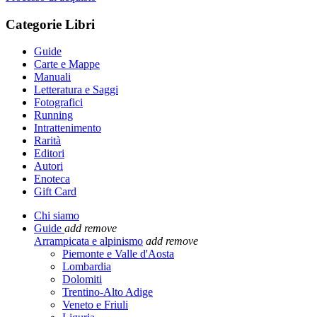
Categorie Libri
Guide
Carte e Mappe
Manuali
Letteratura e Saggi
Fotografici
Running
Intrattenimento
Rarità
Editori
Autori
Enoteca
Gift Card
Chi siamo
Guide
add
remove
Arrampicata e alpinismo
add
remove
Piemonte e Valle d'Aosta
Lombardia
Dolomiti
Trentino-Alto Adige
Veneto e Friuli