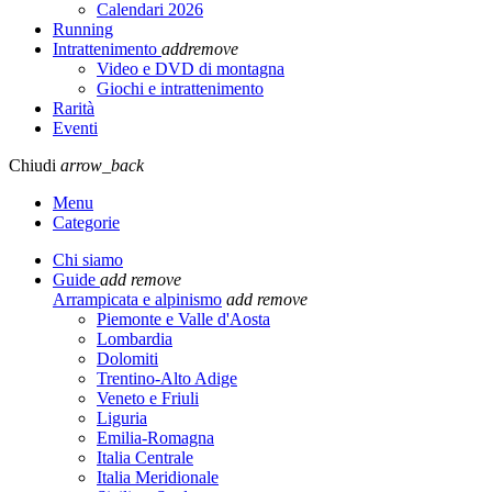
Calendari 2026
Running
Intrattenimento
add
remove
Video e DVD di montagna
Giochi e intrattenimento
Rarità
Eventi
Chiudi
arrow_back
Menu
Categorie
Chi siamo
Guide
add
remove
Arrampicata e alpinismo
add
remove
Piemonte e Valle d'Aosta
Lombardia
Dolomiti
Trentino-Alto Adige
Veneto e Friuli
Liguria
Emilia-Romagna
Italia Centrale
Italia Meridionale