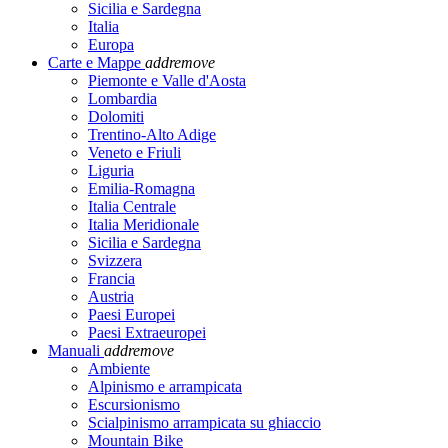
Sicilia e Sardegna
Italia
Europa
Carte e Mappe
add
remove
Piemonte e Valle d'Aosta
Lombardia
Dolomiti
Trentino-Alto Adige
Veneto e Friuli
Liguria
Emilia-Romagna
Italia Centrale
Italia Meridionale
Sicilia e Sardegna
Svizzera
Francia
Austria
Paesi Europei
Paesi Extraeuropei
Manuali
add
remove
Ambiente
Alpinismo e arrampicata
Escursionismo
Scialpinismo arrampicata su ghiaccio
Mountain Bike