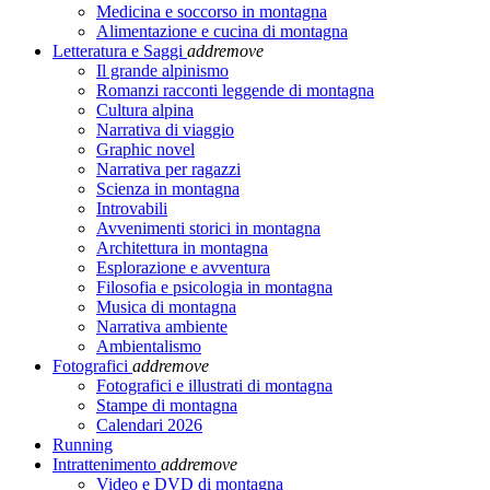
Medicina e soccorso in montagna
Alimentazione e cucina di montagna
Letteratura e Saggi
add
remove
Il grande alpinismo
Romanzi racconti leggende di montagna
Cultura alpina
Narrativa di viaggio
Graphic novel
Narrativa per ragazzi
Scienza in montagna
Introvabili
Avvenimenti storici in montagna
Architettura in montagna
Esplorazione e avventura
Filosofia e psicologia in montagna
Musica di montagna
Narrativa ambiente
Ambientalismo
Fotografici
add
remove
Fotografici e illustrati di montagna
Stampe di montagna
Calendari 2026
Running
Intrattenimento
add
remove
Video e DVD di montagna