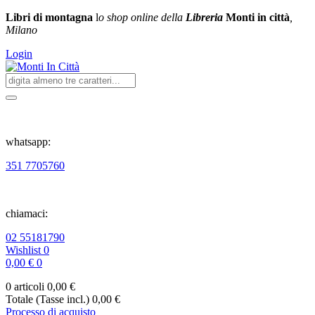
Libri di montagna
l
o shop online della
Libreria
Monti in città
,
Milano
Login
whatsapp:
351 7705760
chiamaci:
02 55181790
Wishlist
0
0,00 €
0
0 articoli
0,00 €
Totale (Tasse incl.)
0,00 €
Processo di acquisto