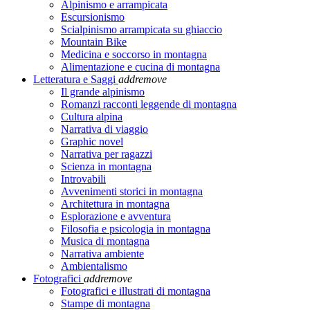
Alpinismo e arrampicata
Escursionismo
Scialpinismo arrampicata su ghiaccio
Mountain Bike
Medicina e soccorso in montagna
Alimentazione e cucina di montagna
Letteratura e Saggi
add
remove
Il grande alpinismo
Romanzi racconti leggende di montagna
Cultura alpina
Narrativa di viaggio
Graphic novel
Narrativa per ragazzi
Scienza in montagna
Introvabili
Avvenimenti storici in montagna
Architettura in montagna
Esplorazione e avventura
Filosofia e psicologia in montagna
Musica di montagna
Narrativa ambiente
Ambientalismo
Fotografici
add
remove
Fotografici e illustrati di montagna
Stampe di montagna