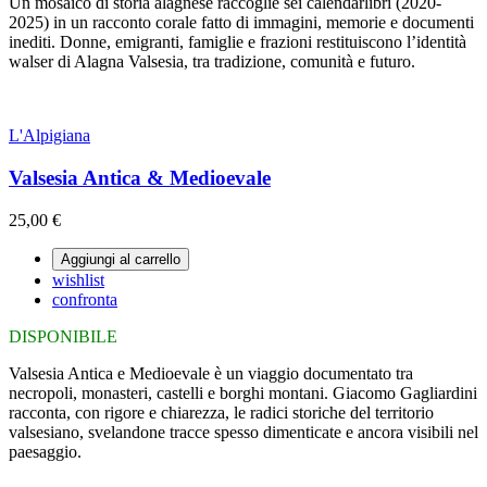
Un mosaico di storia alagnese raccoglie sei calendarlibri (2020-
2025) in un racconto corale fatto di immagini, memorie e documenti
inediti. Donne, emigranti, famiglie e frazioni restituiscono l’identità
walser di Alagna Valsesia, tra tradizione, comunità e futuro.
L'Alpigiana
Valsesia Antica & Medioevale
25,00 €
Aggiungi al carrello
wishlist
confronta
DISPONIBILE
Valsesia Antica e Medioevale è un viaggio documentato tra
necropoli, monasteri, castelli e borghi montani. Giacomo Gagliardini
racconta, con rigore e chiarezza, le radici storiche del territorio
valsesiano, svelandone tracce spesso dimenticate e ancora visibili nel
paesaggio.