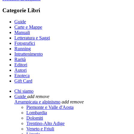
Categorie Libri
Guide
Carte e Mappe
Manuali
Letteratura e Saggi
Fotografici
Running
Intrattenimento
Rarità
Editori
Autori
Enoteca
Gift Card
Chi siamo
Guide
add
remove
Arrampicata e alpinismo
add
remove
Piemonte e Valle d'Aosta
Lombardia
Dolomiti
Trentino-Alto Adige
Veneto e Friuli