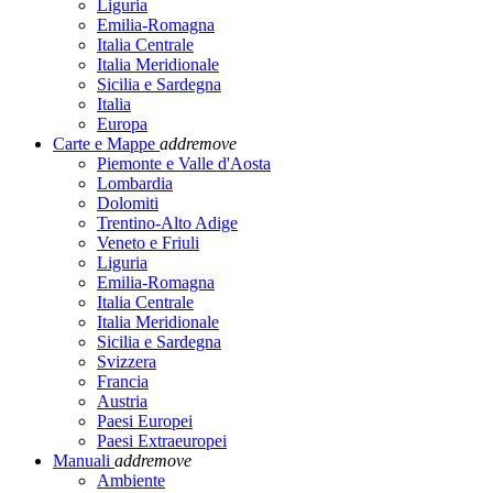
Liguria
Emilia-Romagna
Italia Centrale
Italia Meridionale
Sicilia e Sardegna
Italia
Europa
Carte e Mappe
add
remove
Piemonte e Valle d'Aosta
Lombardia
Dolomiti
Trentino-Alto Adige
Veneto e Friuli
Liguria
Emilia-Romagna
Italia Centrale
Italia Meridionale
Sicilia e Sardegna
Svizzera
Francia
Austria
Paesi Europei
Paesi Extraeuropei
Manuali
add
remove
Ambiente