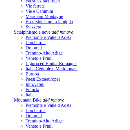
Paesi Extraeuropei
Vie ferrate
Vie e Cammini
Meridiani Montagne
Escursionismo in famiglia
Svizzera
Scialpinismo e neve
add
remove
Piemonte e Valle d'Aosta
Lombardia
Dolomiti
Trentino-Alto Adige
Veneto e Friuli
Liguria ed Emilia-Romagna
Italia Centrale e Meridionale
Europa
Paesi Extraeuropei
Introvabili
Francia
Italia
Mountain Bike
add
remove
Piemonte e Valle d'Aosta
Lombardia
Dolomiti
Trentino-Alto Adige
Veneto e Friuli