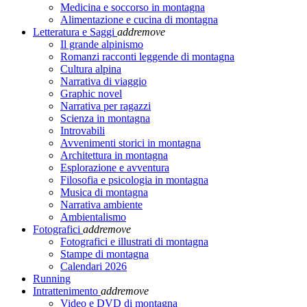
Medicina e soccorso in montagna
Alimentazione e cucina di montagna
Letteratura e Saggi
add
remove
Il grande alpinismo
Romanzi racconti leggende di montagna
Cultura alpina
Narrativa di viaggio
Graphic novel
Narrativa per ragazzi
Scienza in montagna
Introvabili
Avvenimenti storici in montagna
Architettura in montagna
Esplorazione e avventura
Filosofia e psicologia in montagna
Musica di montagna
Narrativa ambiente
Ambientalismo
Fotografici
add
remove
Fotografici e illustrati di montagna
Stampe di montagna
Calendari 2026
Running
Intrattenimento
add
remove
Video e DVD di montagna