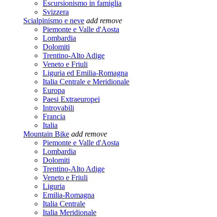
Escursionismo in famiglia
Svizzera
Scialpinismo e neve
add
remove
Piemonte e Valle d'Aosta
Lombardia
Dolomiti
Trentino-Alto Adige
Veneto e Friuli
Liguria ed Emilia-Romagna
Italia Centrale e Meridionale
Europa
Paesi Extraeuropei
Introvabili
Francia
Italia
Mountain Bike
add
remove
Piemonte e Valle d'Aosta
Lombardia
Dolomiti
Trentino-Alto Adige
Veneto e Friuli
Liguria
Emilia-Romagna
Italia Centrale
Italia Meridionale