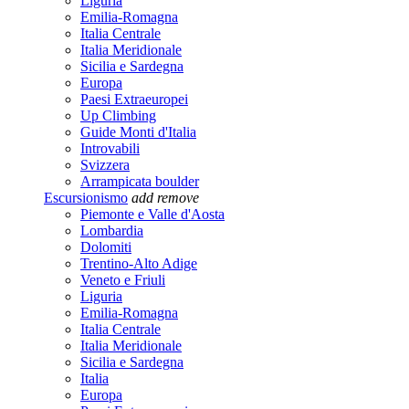
Liguria
Emilia-Romagna
Italia Centrale
Italia Meridionale
Sicilia e Sardegna
Europa
Paesi Extraeuropei
Up Climbing
Guide Monti d'Italia
Introvabili
Svizzera
Arrampicata boulder
Escursionismo
add
remove
Piemonte e Valle d'Aosta
Lombardia
Dolomiti
Trentino-Alto Adige
Veneto e Friuli
Liguria
Emilia-Romagna
Italia Centrale
Italia Meridionale
Sicilia e Sardegna
Italia
Europa