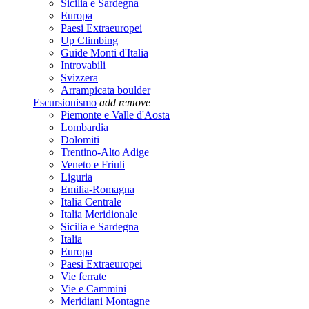
Sicilia e Sardegna
Europa
Paesi Extraeuropei
Up Climbing
Guide Monti d'Italia
Introvabili
Svizzera
Arrampicata boulder
Escursionismo
add
remove
Piemonte e Valle d'Aosta
Lombardia
Dolomiti
Trentino-Alto Adige
Veneto e Friuli
Liguria
Emilia-Romagna
Italia Centrale
Italia Meridionale
Sicilia e Sardegna
Italia
Europa
Paesi Extraeuropei
Vie ferrate
Vie e Cammini
Meridiani Montagne