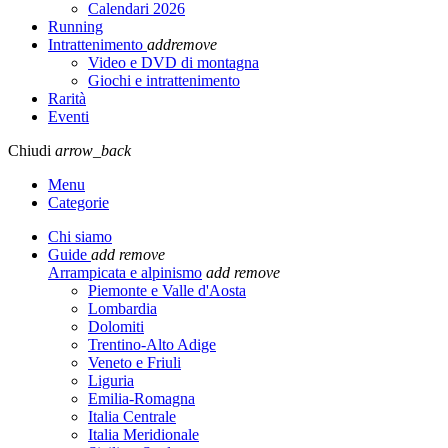
Calendari 2026
Running
Intrattenimento
add
remove
Video e DVD di montagna
Giochi e intrattenimento
Rarità
Eventi
Chiudi
arrow_back
Menu
Categorie
Chi siamo
Guide
add
remove
Arrampicata e alpinismo
add
remove
Piemonte e Valle d'Aosta
Lombardia
Dolomiti
Trentino-Alto Adige
Veneto e Friuli
Liguria
Emilia-Romagna
Italia Centrale
Italia Meridionale