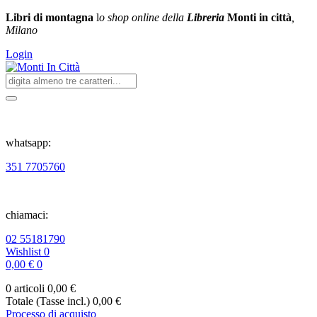
Libri di montagna
l
o shop online della
Libreria
Monti in città
,
Milano
Login
whatsapp:
351 7705760
chiamaci:
02 55181790
Wishlist
0
0,00 €
0
0 articoli
0,00 €
Totale (Tasse incl.)
0,00 €
Processo di acquisto