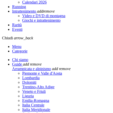
Calendari 2026
Running
Intrattenimento
add
remove
Video e DVD di montagna
Giochi e intrattenimento
Rarità
Eventi
Chiudi
arrow_back
Menu
Categorie
Chi siamo
Guide
add
remove
Arrampicata e alpinismo
add
remove
Piemonte e Valle d'Aosta
Lombardia
Dolomiti
Trentino-Alto Adige
Veneto e Friuli
Liguria
Emilia-Romagna
Italia Centrale
Italia Meridionale