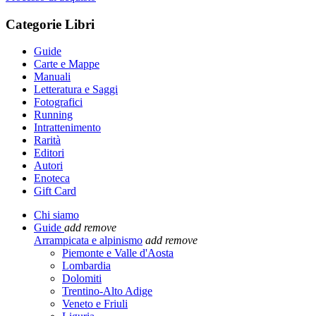
Categorie Libri
Guide
Carte e Mappe
Manuali
Letteratura e Saggi
Fotografici
Running
Intrattenimento
Rarità
Editori
Autori
Enoteca
Gift Card
Chi siamo
Guide
add
remove
Arrampicata e alpinismo
add
remove
Piemonte e Valle d'Aosta
Lombardia
Dolomiti
Trentino-Alto Adige
Veneto e Friuli