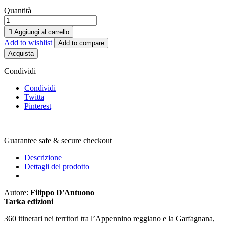
Quantità

Aggiungi al carrello
Add to wishlist
Add to compare
Acquista
Condividi
Condividi
Twitta
Pinterest
Guarantee safe & secure checkout
Descrizione
Dettagli del prodotto
Autore:
Filippo D'Antuono
Tarka edizioni
360 itinerari nei territori tra l’Appennino reggiano e la Garfagnana,