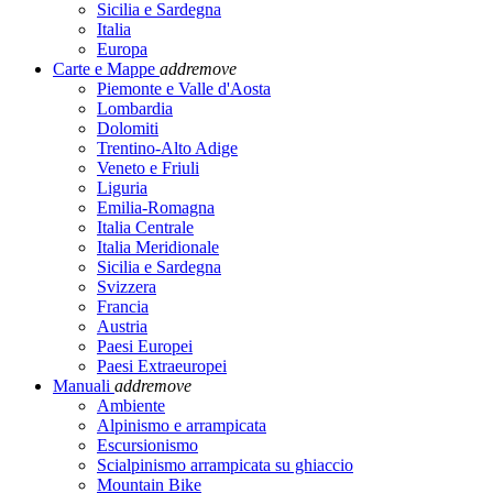
Sicilia e Sardegna
Italia
Europa
Carte e Mappe
add
remove
Piemonte e Valle d'Aosta
Lombardia
Dolomiti
Trentino-Alto Adige
Veneto e Friuli
Liguria
Emilia-Romagna
Italia Centrale
Italia Meridionale
Sicilia e Sardegna
Svizzera
Francia
Austria
Paesi Europei
Paesi Extraeuropei
Manuali
add
remove
Ambiente
Alpinismo e arrampicata
Escursionismo
Scialpinismo arrampicata su ghiaccio
Mountain Bike