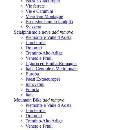
Paesi Extraeuropei
Vie ferrate
Vie e Cammini
Meridiani Montagne
Escursionismo in famiglia
Svizzera
Scialpinismo e neve
add
remove
Piemonte e Valle d'Aosta
Lombardia
Dolomiti
Trentino-Alto Adige
Veneto e Friuli
Liguria ed Emilia-Romagna
Italia Centrale e Meridionale
Europa
Paesi Extraeuropei
Introvabili
Francia
Italia
Mountain Bike
add
remove
Piemonte e Valle d'Aosta
Lombardia
Dolomiti
Trentino-Alto Adige
Veneto e Friuli