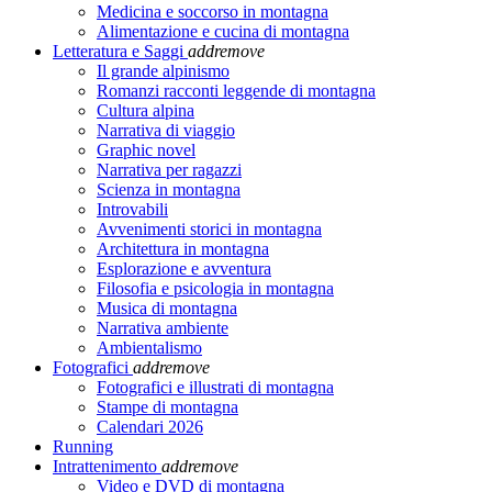
Medicina e soccorso in montagna
Alimentazione e cucina di montagna
Letteratura e Saggi
add
remove
Il grande alpinismo
Romanzi racconti leggende di montagna
Cultura alpina
Narrativa di viaggio
Graphic novel
Narrativa per ragazzi
Scienza in montagna
Introvabili
Avvenimenti storici in montagna
Architettura in montagna
Esplorazione e avventura
Filosofia e psicologia in montagna
Musica di montagna
Narrativa ambiente
Ambientalismo
Fotografici
add
remove
Fotografici e illustrati di montagna
Stampe di montagna
Calendari 2026
Running
Intrattenimento
add
remove
Video e DVD di montagna