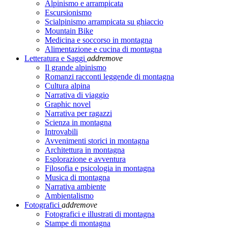
Alpinismo e arrampicata
Escursionismo
Scialpinismo arrampicata su ghiaccio
Mountain Bike
Medicina e soccorso in montagna
Alimentazione e cucina di montagna
Letteratura e Saggi
add
remove
Il grande alpinismo
Romanzi racconti leggende di montagna
Cultura alpina
Narrativa di viaggio
Graphic novel
Narrativa per ragazzi
Scienza in montagna
Introvabili
Avvenimenti storici in montagna
Architettura in montagna
Esplorazione e avventura
Filosofia e psicologia in montagna
Musica di montagna
Narrativa ambiente
Ambientalismo
Fotografici
add
remove
Fotografici e illustrati di montagna
Stampe di montagna