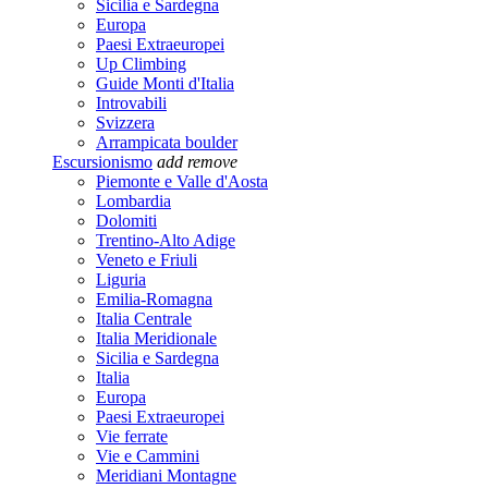
Sicilia e Sardegna
Europa
Paesi Extraeuropei
Up Climbing
Guide Monti d'Italia
Introvabili
Svizzera
Arrampicata boulder
Escursionismo
add
remove
Piemonte e Valle d'Aosta
Lombardia
Dolomiti
Trentino-Alto Adige
Veneto e Friuli
Liguria
Emilia-Romagna
Italia Centrale
Italia Meridionale
Sicilia e Sardegna
Italia
Europa
Paesi Extraeuropei
Vie ferrate
Vie e Cammini
Meridiani Montagne