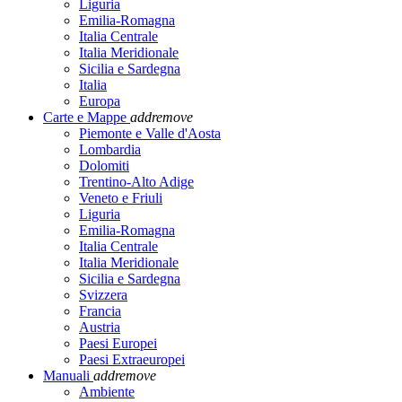
Liguria
Emilia-Romagna
Italia Centrale
Italia Meridionale
Sicilia e Sardegna
Italia
Europa
Carte e Mappe
add
remove
Piemonte e Valle d'Aosta
Lombardia
Dolomiti
Trentino-Alto Adige
Veneto e Friuli
Liguria
Emilia-Romagna
Italia Centrale
Italia Meridionale
Sicilia e Sardegna
Svizzera
Francia
Austria
Paesi Europei
Paesi Extraeuropei
Manuali
add
remove
Ambiente