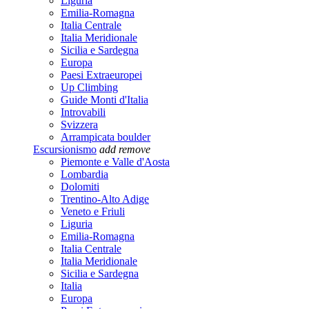
Liguria
Emilia-Romagna
Italia Centrale
Italia Meridionale
Sicilia e Sardegna
Europa
Paesi Extraeuropei
Up Climbing
Guide Monti d'Italia
Introvabili
Svizzera
Arrampicata boulder
Escursionismo
add
remove
Piemonte e Valle d'Aosta
Lombardia
Dolomiti
Trentino-Alto Adige
Veneto e Friuli
Liguria
Emilia-Romagna
Italia Centrale
Italia Meridionale
Sicilia e Sardegna
Italia
Europa