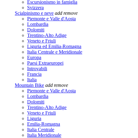
Escursionismo in famiglia
Svizzera
Scialpinismo e neve
add
remove
Piemonte e Valle d'Aosta
Lombardia
Dolomiti
Trentino-Alto Adige
Veneto e Friuli
Liguria ed Emilia-Romagna
Italia Centrale e Meridionale
Europa
Paesi Extraeuropei
Introvabili
Francia
Italia
Mountain Bike
add
remove
Piemonte e Valle d'Aosta
Lombardia
Dolomiti
Trentino-Alto Adige
Veneto e Friuli
Liguria
Emilia-Romagna
Italia Centrale
Italia Meridionale