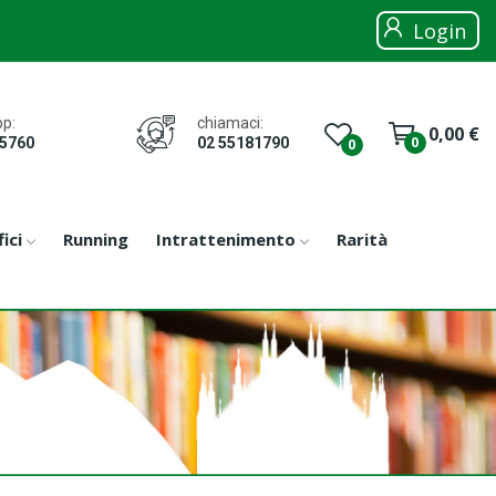
Login
chiamaci:
p:
0,00 €
0
02 55181790
05760
0
ici
Running
Intrattenimento
Rarità