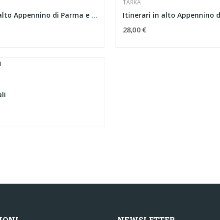
TARKA
Itinerari in alto Appennino di Parma e Lunigiana
28,00 €
li
IONI
NEWSLETTER