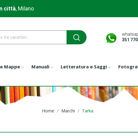
n città
, Milano
whatsap
351 77
 e Mappe
Manuali
Letteratura e Saggi
Fotograf
Home
Marchi
Tarka