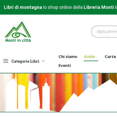
Libri di montagna
l
o shop online della
Libreria
Monti i
Chi siamo
Guide
Carte
Categorie Libri
Eventi