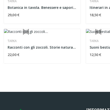
TARKA
TARKA
Botanica in tavola. Benessere e sapori dai...
29,00 €
18,50 €
TARKA
TARKA
Racconti con gli zoccoli. Storie naturali degli...
Suoni bestia
22,00 €
12,50 €
INFORMAZ