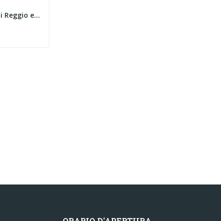
Itinerari in alto Appennino di Reggio e Garfagnana
ORARIO D'APERTURA