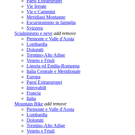
Paesi Extraeuropei
Vie ferrate
Vie e Cammini
Meridiani Montagne
Escursionismo in famiglia
Svizzera
Scialpinismo e neve
add
remove
Piemonte e Valle d'Aosta
Lombardia
Dolomiti
Trentino-Alto Adige
Veneto e Friuli
Liguria ed Emilia-Romagna
Italia Centrale e Meridionale
Europa
Paesi Extraeuropei
Introvabili
Francia
Italia
Mountain Bike
add
remove
Piemonte e Valle d'Aosta
Lombardia
Dolomiti
Trentino-Alto Adige
Veneto e Friuli