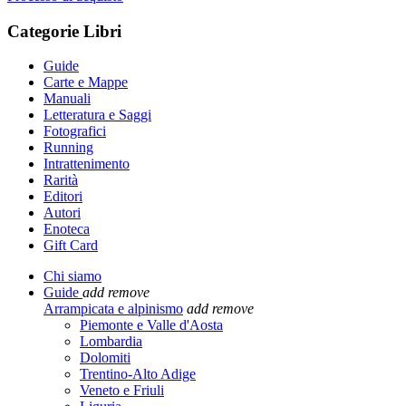
Categorie Libri
Guide
Carte e Mappe
Manuali
Letteratura e Saggi
Fotografici
Running
Intrattenimento
Rarità
Editori
Autori
Enoteca
Gift Card
Chi siamo
Guide
add
remove
Arrampicata e alpinismo
add
remove
Piemonte e Valle d'Aosta
Lombardia
Dolomiti
Trentino-Alto Adige
Veneto e Friuli