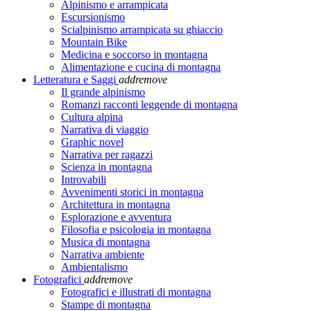
Alpinismo e arrampicata
Escursionismo
Scialpinismo arrampicata su ghiaccio
Mountain Bike
Medicina e soccorso in montagna
Alimentazione e cucina di montagna
Letteratura e Saggi
add
remove
Il grande alpinismo
Romanzi racconti leggende di montagna
Cultura alpina
Narrativa di viaggio
Graphic novel
Narrativa per ragazzi
Scienza in montagna
Introvabili
Avvenimenti storici in montagna
Architettura in montagna
Esplorazione e avventura
Filosofia e psicologia in montagna
Musica di montagna
Narrativa ambiente
Ambientalismo
Fotografici
add
remove
Fotografici e illustrati di montagna
Stampe di montagna