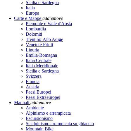
Sicilia e Sardegna
Italia
Europa
Carte e Mappe
add
remove
Piemonte e Valle d'Aosta
Lombardia
Dolomiti
Trentino-Alto Adige
Veneto e Friuli
Liguria
Emilia-Romagna
Italia Centrale
Italia Meridionale
Sicilia e Sardegna
Svizzera
Francia
Austria
Paesi Europei
Paesi Extraeuropei
Manuali
add
remove
Ambiente
Alpinismo e arrampicata
Escursionismo
Scialpinismo arrampicata su ghiaccio
Mountain Bike