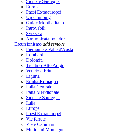
Sicilia e Sardegna
Europa
Paesi Extraeuropei
Up Climbing
Guide Monti d'Italia
Introvabili
Svizzera
Arrampicata boulder
Escursionismo
add
remove
Piemonte e Valle d'Aosta
Lombardia
Dolomiti
Trentino-Alto Adige
Veneto e Friuli
Liguria
Emilia-Romagna
Italia Centrale
Italia Meridionale
Sicilia e Sardegna
Italia
Europa
Paesi Extraeuropei
Vie ferrate
Vie e Cammini
Meridiani Montagne