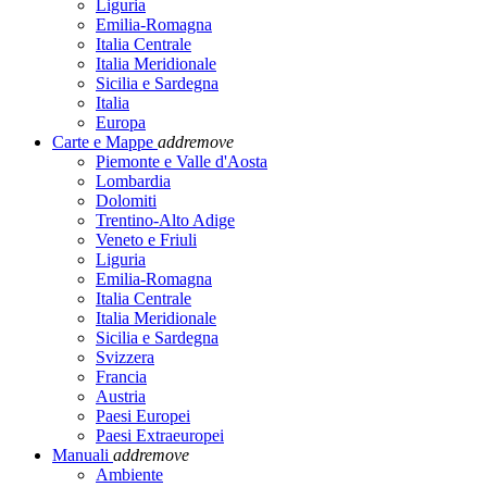
Liguria
Emilia-Romagna
Italia Centrale
Italia Meridionale
Sicilia e Sardegna
Italia
Europa
Carte e Mappe
add
remove
Piemonte e Valle d'Aosta
Lombardia
Dolomiti
Trentino-Alto Adige
Veneto e Friuli
Liguria
Emilia-Romagna
Italia Centrale
Italia Meridionale
Sicilia e Sardegna
Svizzera
Francia
Austria
Paesi Europei
Paesi Extraeuropei
Manuali
add
remove
Ambiente