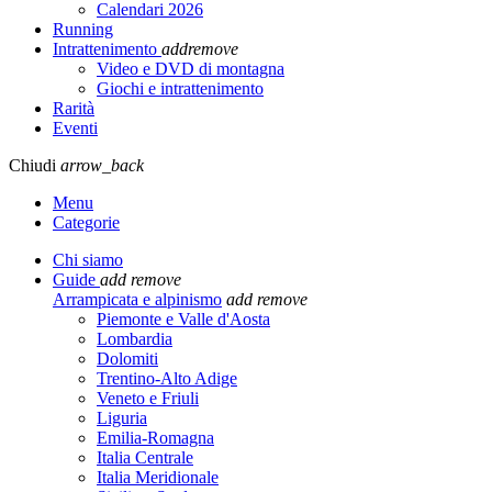
Calendari 2026
Running
Intrattenimento
add
remove
Video e DVD di montagna
Giochi e intrattenimento
Rarità
Eventi
Chiudi
arrow_back
Menu
Categorie
Chi siamo
Guide
add
remove
Arrampicata e alpinismo
add
remove
Piemonte e Valle d'Aosta
Lombardia
Dolomiti
Trentino-Alto Adige
Veneto e Friuli
Liguria
Emilia-Romagna
Italia Centrale
Italia Meridionale