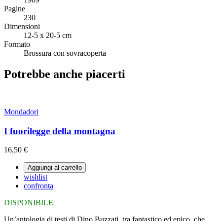
Pagine
230
Dimensioni
12-5 x 20-5 cm
Formato
Brossura con sovracoperta
Potrebbe anche piacerti
Mondadori
I fuorilegge della montagna
16,50 €
Aggiungi al carrello
wishlist
confronta
DISPONIBILE
Un’antologia di testi di Dino Buzzati, tra fantastico ed epico, che