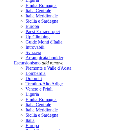
Liguria
Emilia-Romagna
Italia Centrale
Italia Meridionale
Sicilia e Sardegna
Europa
Paesi Extraeuropei
Up Climbing
Guide Monti d'Italia
Introvabili
Svizzera
Arrampicata boulder
Escursionismo
add
remove
Piemonte e Valle d'Aosta
Lombardia
Dolomiti
Trentino-Alto Adige
Veneto e Friuli
Liguria
Emilia-Romagna
Italia Centrale
Italia Meridionale
Sicilia e Sardegna
Italia
Europa