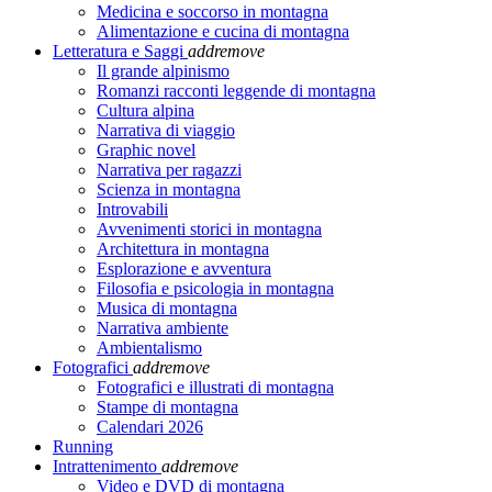
Medicina e soccorso in montagna
Alimentazione e cucina di montagna
Letteratura e Saggi
add
remove
Il grande alpinismo
Romanzi racconti leggende di montagna
Cultura alpina
Narrativa di viaggio
Graphic novel
Narrativa per ragazzi
Scienza in montagna
Introvabili
Avvenimenti storici in montagna
Architettura in montagna
Esplorazione e avventura
Filosofia e psicologia in montagna
Musica di montagna
Narrativa ambiente
Ambientalismo
Fotografici
add
remove
Fotografici e illustrati di montagna
Stampe di montagna
Calendari 2026
Running
Intrattenimento
add
remove
Video e DVD di montagna