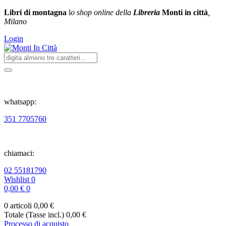
Libri di montagna
l
o shop online della
Libreria
Monti in città
,
Milano
Login
whatsapp:
351 7705760
chiamaci:
02 55181790
Wishlist
0
0,00 €
0
0 articoli
0,00 €
Totale (Tasse incl.)
0,00 €
Processo di acquisto