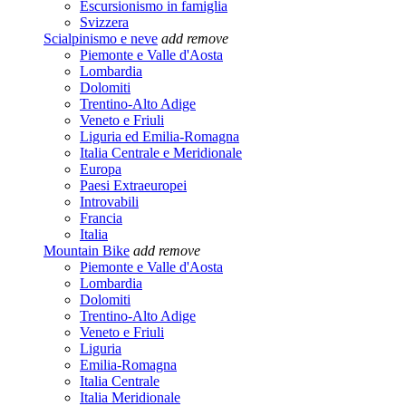
Escursionismo in famiglia
Svizzera
Scialpinismo e neve
add
remove
Piemonte e Valle d'Aosta
Lombardia
Dolomiti
Trentino-Alto Adige
Veneto e Friuli
Liguria ed Emilia-Romagna
Italia Centrale e Meridionale
Europa
Paesi Extraeuropei
Introvabili
Francia
Italia
Mountain Bike
add
remove
Piemonte e Valle d'Aosta
Lombardia
Dolomiti
Trentino-Alto Adige
Veneto e Friuli
Liguria
Emilia-Romagna
Italia Centrale
Italia Meridionale