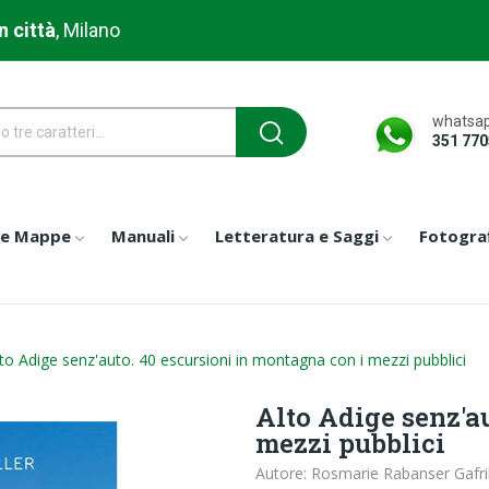
n città
, Milano
whatsap
351 77
 e Mappe
Manuali
Letteratura e Saggi
Fotograf
to Adige senz'auto. 40 escursioni in montagna con i mezzi pubblici
Alto Adige senz'a
mezzi pubblici
Autore: Rosmarie Rabanser Gafrill