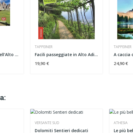
TAPPEINER
TAPPEINER
Le più belle malghe dell'Alto Adige
Facili passeggiate in Alto Adige
19,90 €
24,90 €
a:
VERSANTE SUD
ATHESIA
Dolomiti Sentieri dedicati
Le più be