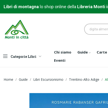
Libri di montagna
l
o shop online della
Libreria
Monti i
Chi siamo
Guide
Carte
Categorie Libri
Eventi
Home
Guide
Libri Escursionismo
Trentino-Alto Adige
Al