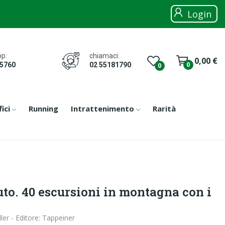
Login
chiamaci:
p:
0,00 €
0
02 55181790
05760
0
ici
Running
Intrattenimento
Rarità
uto. 40 escursioni in montagna con i
er - Editore: Tappeiner