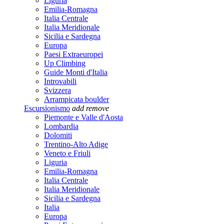
Liguria
Emilia-Romagna
Italia Centrale
Italia Meridionale
Sicilia e Sardegna
Europa
Paesi Extraeuropei
Up Climbing
Guide Monti d'Italia
Introvabili
Svizzera
Arrampicata boulder
Escursionismo
add
remove
Piemonte e Valle d'Aosta
Lombardia
Dolomiti
Trentino-Alto Adige
Veneto e Friuli
Liguria
Emilia-Romagna
Italia Centrale
Italia Meridionale
Sicilia e Sardegna
Italia
Europa