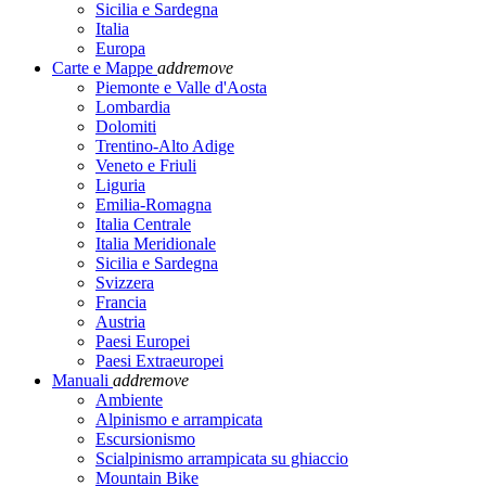
Sicilia e Sardegna
Italia
Europa
Carte e Mappe
add
remove
Piemonte e Valle d'Aosta
Lombardia
Dolomiti
Trentino-Alto Adige
Veneto e Friuli
Liguria
Emilia-Romagna
Italia Centrale
Italia Meridionale
Sicilia e Sardegna
Svizzera
Francia
Austria
Paesi Europei
Paesi Extraeuropei
Manuali
add
remove
Ambiente
Alpinismo e arrampicata
Escursionismo
Scialpinismo arrampicata su ghiaccio
Mountain Bike