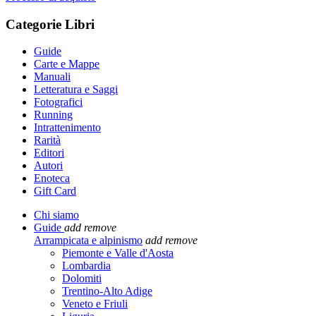
Categorie Libri
Guide
Carte e Mappe
Manuali
Letteratura e Saggi
Fotografici
Running
Intrattenimento
Rarità
Editori
Autori
Enoteca
Gift Card
Chi siamo
Guide
add
remove
Arrampicata e alpinismo
add
remove
Piemonte e Valle d'Aosta
Lombardia
Dolomiti
Trentino-Alto Adige
Veneto e Friuli