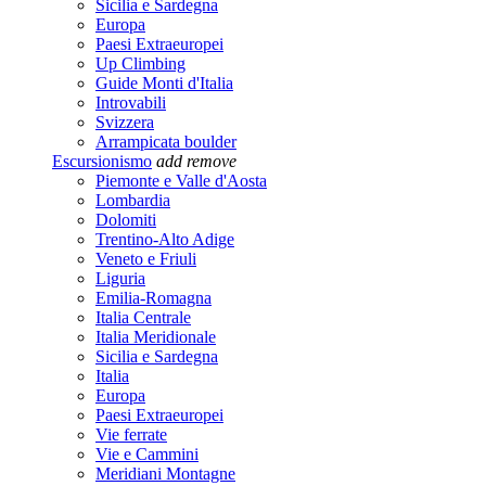
Sicilia e Sardegna
Europa
Paesi Extraeuropei
Up Climbing
Guide Monti d'Italia
Introvabili
Svizzera
Arrampicata boulder
Escursionismo
add
remove
Piemonte e Valle d'Aosta
Lombardia
Dolomiti
Trentino-Alto Adige
Veneto e Friuli
Liguria
Emilia-Romagna
Italia Centrale
Italia Meridionale
Sicilia e Sardegna
Italia
Europa
Paesi Extraeuropei
Vie ferrate
Vie e Cammini
Meridiani Montagne