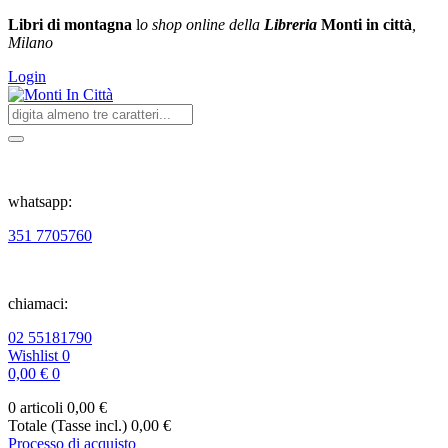
Libri di montagna
l
o shop online della
Libreria
Monti in città
,
Milano
Login
whatsapp:
351 7705760
chiamaci:
02 55181790
Wishlist
0
0,00 €
0
0 articoli
0,00 €
Totale (Tasse incl.)
0,00 €
Processo di acquisto