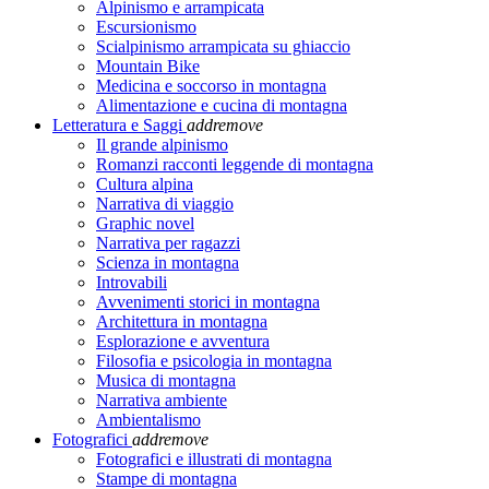
Alpinismo e arrampicata
Escursionismo
Scialpinismo arrampicata su ghiaccio
Mountain Bike
Medicina e soccorso in montagna
Alimentazione e cucina di montagna
Letteratura e Saggi
add
remove
Il grande alpinismo
Romanzi racconti leggende di montagna
Cultura alpina
Narrativa di viaggio
Graphic novel
Narrativa per ragazzi
Scienza in montagna
Introvabili
Avvenimenti storici in montagna
Architettura in montagna
Esplorazione e avventura
Filosofia e psicologia in montagna
Musica di montagna
Narrativa ambiente
Ambientalismo
Fotografici
add
remove
Fotografici e illustrati di montagna
Stampe di montagna