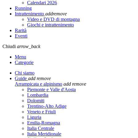
Calendari 2026
Running
Intrattenimento
add
remove
Video e DVD di montagna
Giochi e intrattenimento
Rarità
Eventi
Chiudi
arrow_back
Menu
Categorie
Chi siamo
Guide
add
remove
Arrampicata e alpinismo
add
remove
Piemonte e Valle d'Aosta
Lombardia
Dolomiti
Trentino-Alto Adige
Veneto e Friuli
Liguria
Emilia-Romagna
Italia Centrale
Italia Meridionale