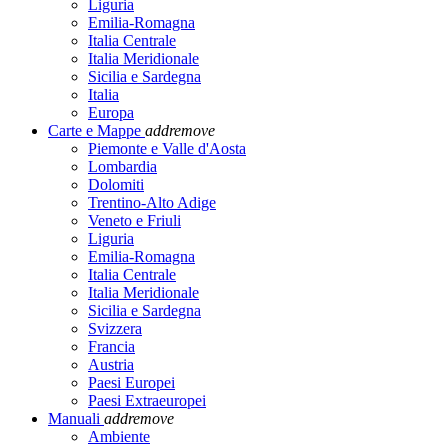
Liguria
Emilia-Romagna
Italia Centrale
Italia Meridionale
Sicilia e Sardegna
Italia
Europa
Carte e Mappe
add
remove
Piemonte e Valle d'Aosta
Lombardia
Dolomiti
Trentino-Alto Adige
Veneto e Friuli
Liguria
Emilia-Romagna
Italia Centrale
Italia Meridionale
Sicilia e Sardegna
Svizzera
Francia
Austria
Paesi Europei
Paesi Extraeuropei
Manuali
add
remove
Ambiente