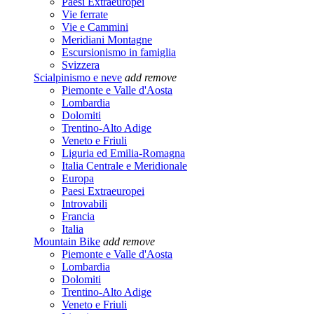
Paesi Extraeuropei
Vie ferrate
Vie e Cammini
Meridiani Montagne
Escursionismo in famiglia
Svizzera
Scialpinismo e neve
add
remove
Piemonte e Valle d'Aosta
Lombardia
Dolomiti
Trentino-Alto Adige
Veneto e Friuli
Liguria ed Emilia-Romagna
Italia Centrale e Meridionale
Europa
Paesi Extraeuropei
Introvabili
Francia
Italia
Mountain Bike
add
remove
Piemonte e Valle d'Aosta
Lombardia
Dolomiti
Trentino-Alto Adige
Veneto e Friuli