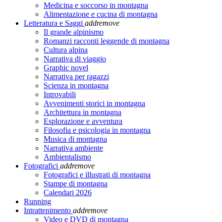
Medicina e soccorso in montagna
Alimentazione e cucina di montagna
Letteratura e Saggi
add
remove
Il grande alpinismo
Romanzi racconti leggende di montagna
Cultura alpina
Narrativa di viaggio
Graphic novel
Narrativa per ragazzi
Scienza in montagna
Introvabili
Avvenimenti storici in montagna
Architettura in montagna
Esplorazione e avventura
Filosofia e psicologia in montagna
Musica di montagna
Narrativa ambiente
Ambientalismo
Fotografici
add
remove
Fotografici e illustrati di montagna
Stampe di montagna
Calendari 2026
Running
Intrattenimento
add
remove
Video e DVD di montagna