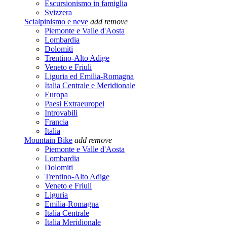
Escursionismo in famiglia
Svizzera
Scialpinismo e neve
add
remove
Piemonte e Valle d'Aosta
Lombardia
Dolomiti
Trentino-Alto Adige
Veneto e Friuli
Liguria ed Emilia-Romagna
Italia Centrale e Meridionale
Europa
Paesi Extraeuropei
Introvabili
Francia
Italia
Mountain Bike
add
remove
Piemonte e Valle d'Aosta
Lombardia
Dolomiti
Trentino-Alto Adige
Veneto e Friuli
Liguria
Emilia-Romagna
Italia Centrale
Italia Meridionale