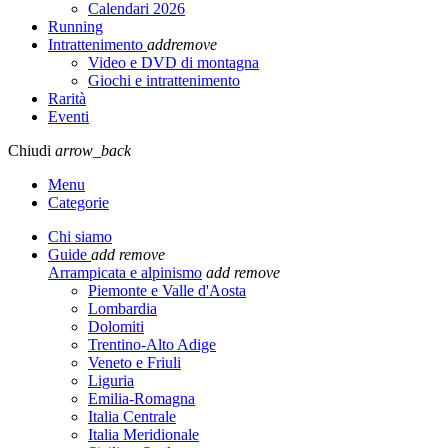
Calendari 2026
Running
Intrattenimento
add
remove
Video e DVD di montagna
Giochi e intrattenimento
Rarità
Eventi
Chiudi
arrow_back
Menu
Categorie
Chi siamo
Guide
add
remove
Arrampicata e alpinismo
add
remove
Piemonte e Valle d'Aosta
Lombardia
Dolomiti
Trentino-Alto Adige
Veneto e Friuli
Liguria
Emilia-Romagna
Italia Centrale
Italia Meridionale