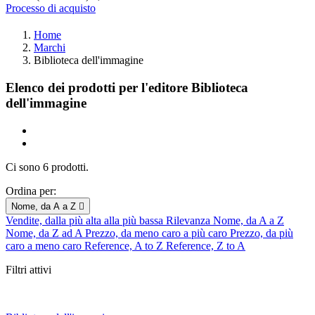
Processo di acquisto
Home
Marchi
Biblioteca dell'immagine
Elenco dei prodotti per l'editore Biblioteca
dell'immagine
Ci sono 6 prodotti.
Ordina per:
Nome, da A a Z

Vendite, dalla più alta alla più bassa
Rilevanza
Nome, da A a Z
Nome, da Z ad A
Prezzo, da meno caro a più caro
Prezzo, da più
caro a meno caro
Reference, A to Z
Reference, Z to A
Filtri attivi