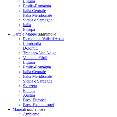
Liguria
Emilia-Romagna
Italia Centrale
Italia Meridionale
Sicilia e Sardegna
Italia
Europa
Carte e Mappe
add
remove
Piemonte e Valle d'Aosta
Lombardia
Dolomiti
Trentino-Alto Adige
Veneto e Friuli
Liguria
Emilia-Romagna
Italia Centrale
Italia Meridionale
Sicilia e Sardegna
Svizzera
Francia
Austria
Paesi Europei
Paesi Extraeuropei
Manuali
add
remove
Ambiente