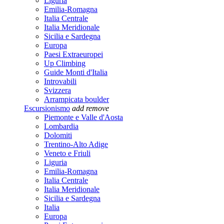
Liguria
Emilia-Romagna
Italia Centrale
Italia Meridionale
Sicilia e Sardegna
Europa
Paesi Extraeuropei
Up Climbing
Guide Monti d'Italia
Introvabili
Svizzera
Arrampicata boulder
Escursionismo
add
remove
Piemonte e Valle d'Aosta
Lombardia
Dolomiti
Trentino-Alto Adige
Veneto e Friuli
Liguria
Emilia-Romagna
Italia Centrale
Italia Meridionale
Sicilia e Sardegna
Italia
Europa