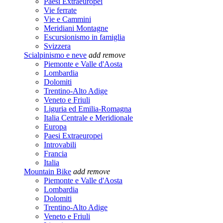
Paesi Extraeuropei
Vie ferrate
Vie e Cammini
Meridiani Montagne
Escursionismo in famiglia
Svizzera
Scialpinismo e neve
add
remove
Piemonte e Valle d'Aosta
Lombardia
Dolomiti
Trentino-Alto Adige
Veneto e Friuli
Liguria ed Emilia-Romagna
Italia Centrale e Meridionale
Europa
Paesi Extraeuropei
Introvabili
Francia
Italia
Mountain Bike
add
remove
Piemonte e Valle d'Aosta
Lombardia
Dolomiti
Trentino-Alto Adige
Veneto e Friuli