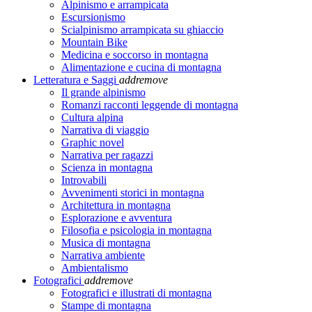
Alpinismo e arrampicata
Escursionismo
Scialpinismo arrampicata su ghiaccio
Mountain Bike
Medicina e soccorso in montagna
Alimentazione e cucina di montagna
Letteratura e Saggi
add
remove
Il grande alpinismo
Romanzi racconti leggende di montagna
Cultura alpina
Narrativa di viaggio
Graphic novel
Narrativa per ragazzi
Scienza in montagna
Introvabili
Avvenimenti storici in montagna
Architettura in montagna
Esplorazione e avventura
Filosofia e psicologia in montagna
Musica di montagna
Narrativa ambiente
Ambientalismo
Fotografici
add
remove
Fotografici e illustrati di montagna
Stampe di montagna