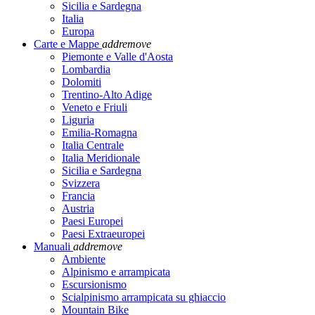
Sicilia e Sardegna
Italia
Europa
Carte e Mappe
add
remove
Piemonte e Valle d'Aosta
Lombardia
Dolomiti
Trentino-Alto Adige
Veneto e Friuli
Liguria
Emilia-Romagna
Italia Centrale
Italia Meridionale
Sicilia e Sardegna
Svizzera
Francia
Austria
Paesi Europei
Paesi Extraeuropei
Manuali
add
remove
Ambiente
Alpinismo e arrampicata
Escursionismo
Scialpinismo arrampicata su ghiaccio
Mountain Bike