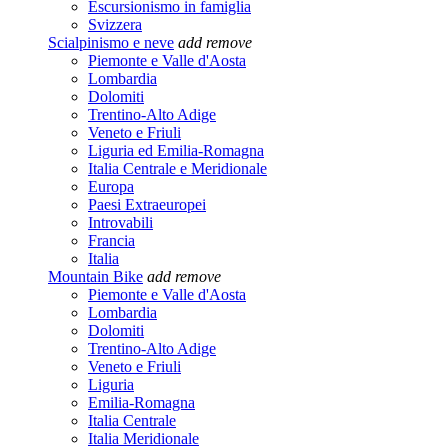
Escursionismo in famiglia
Svizzera
Scialpinismo e neve
add
remove
Piemonte e Valle d'Aosta
Lombardia
Dolomiti
Trentino-Alto Adige
Veneto e Friuli
Liguria ed Emilia-Romagna
Italia Centrale e Meridionale
Europa
Paesi Extraeuropei
Introvabili
Francia
Italia
Mountain Bike
add
remove
Piemonte e Valle d'Aosta
Lombardia
Dolomiti
Trentino-Alto Adige
Veneto e Friuli
Liguria
Emilia-Romagna
Italia Centrale
Italia Meridionale