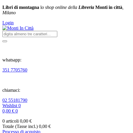
Libri di montagna
l
o shop online della
Libreria
Monti in città
,
Milano
Login
whatsapp:
351 7705760
chiamaci:
02 55181790
Wishlist
0
0,00 €
0
0 articoli
0,00 €
Totale (Tasse incl.)
0,00 €
Processo di acquisto