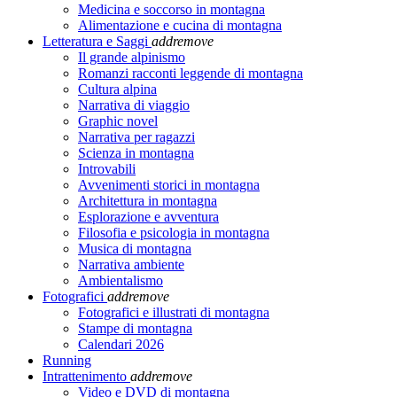
Medicina e soccorso in montagna
Alimentazione e cucina di montagna
Letteratura e Saggi
add
remove
Il grande alpinismo
Romanzi racconti leggende di montagna
Cultura alpina
Narrativa di viaggio
Graphic novel
Narrativa per ragazzi
Scienza in montagna
Introvabili
Avvenimenti storici in montagna
Architettura in montagna
Esplorazione e avventura
Filosofia e psicologia in montagna
Musica di montagna
Narrativa ambiente
Ambientalismo
Fotografici
add
remove
Fotografici e illustrati di montagna
Stampe di montagna
Calendari 2026
Running
Intrattenimento
add
remove
Video e DVD di montagna