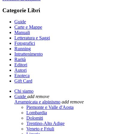
Categorie Libri
Guide
Carte e Mappe
Manuali
Letteratura e Saggi
Fotografici
Running
Intrattenimento
Rarità
Editori
Autori
Enoteca
Gift Card
Chi siamo
Guide
add
remove
Arrampicata e alpinismo
add
remove
Piemonte e Valle d'Aosta
Lombardia
Dolomiti
Trentino-Alto Adige
Veneto e Friuli