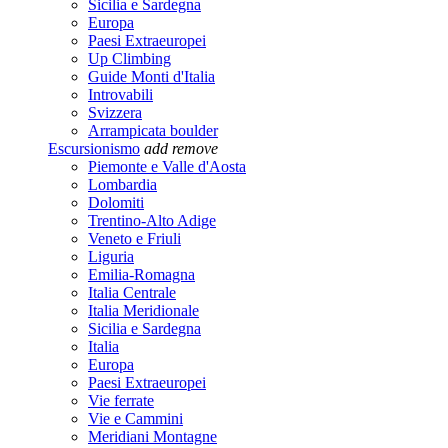
Sicilia e Sardegna
Europa
Paesi Extraeuropei
Up Climbing
Guide Monti d'Italia
Introvabili
Svizzera
Arrampicata boulder
Escursionismo
add
remove
Piemonte e Valle d'Aosta
Lombardia
Dolomiti
Trentino-Alto Adige
Veneto e Friuli
Liguria
Emilia-Romagna
Italia Centrale
Italia Meridionale
Sicilia e Sardegna
Italia
Europa
Paesi Extraeuropei
Vie ferrate
Vie e Cammini
Meridiani Montagne