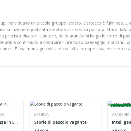
i individuano un piccolo gruppo isolato. L’attacco è fulmineo. E alla
na soluzione equilibrata sarebbe alla nostra portata. Stare dalla pa
 precisi indicatori. L’autore, da quarant’anni lungo le rotte di pas
le abbia contribuito a costruire il prezioso paesaggio montano, u
dinamici. È una montagna vista da un’altra prospettiva, discreta e a
Non Dispon
GRI
LATERZA
ARABA FEN
Remench. Transumanza in Lombardia
Storie di pascolo vagante
14,00 €
18,00 €