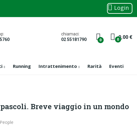
Login
chiamaci:
p:
0,00 €
0
02 55181790
05760
0
ci
Running
Intrattenimento
Rarità
Eventi
e pascoli. Breve viaggio in un mondo
 People