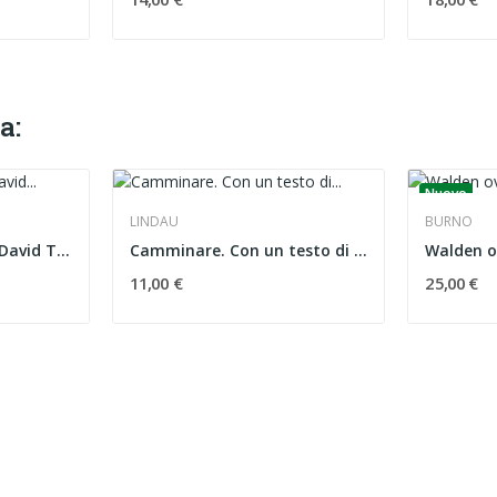
a:
Nuovo
LINDAU
BURNO
Camminare di Henry David Thoreau con acquerelli...
Camminare. Con un testo di Virginia Woolf
11,00 €
25,00 €