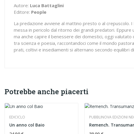
Autore:
Luca Battaglini
Editore:
People
La predazione avviene al mattino presto o al crepuscolo. I lup
messa in pericolo dal ritorno dei grandi predatori. Eppure u
ma anche capire il benessere dei domestici, oggi valutato da
tra scienza e poesia, raccontandoci come il mondo pastora
prati, coltivi e insediamenti si alternano secondo equilibri 
Potrebbe anche piacerti
EDICICLO
PUBBLINOVA EDIZIONI NE
Un anno col Baio
24,90 €
39,00 €