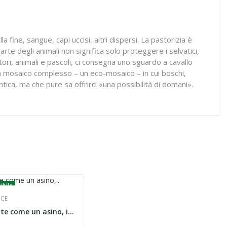
 fine, sangue, capi uccisi, altri dispersi. La pastorizia è
rte degli animali non significa solo proteggere i selvatici,
tori, animali e pascoli, ci consegna uno sguardo a cavallo
n mosaico complesso – un eco-mosaico – in cui boschi,
ntica, ma che pure sa offrirci «una possibilità di domani».
ibile
ICE
Intelligente come un asino, intraprendente come...