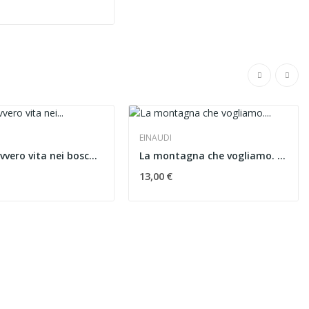
EINAUDI
Walden ovvero vita nei boschi Ed. illustrata
La montagna che vogliamo. Un manifesto
13,00 €